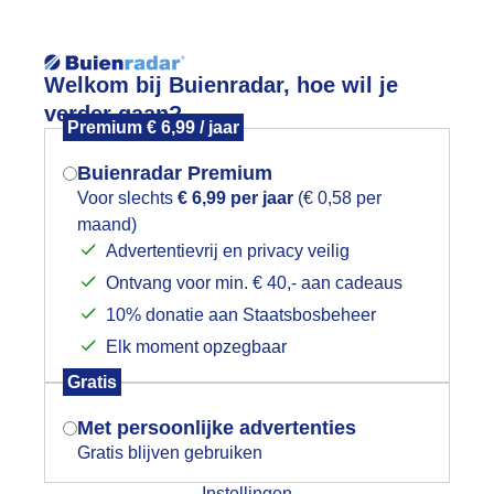
Reisinforma
Welkom bij Buienradar, hoe wil je
verder gaan?
Premium € 6,99 / jaar
Buienradar Premium
Voor slechts
€ 6,99 per jaar
(€ 0,58 per
wijd
Foto en video
Weerzine
maand)
Mogen we je locatie gebruiken voor
Advertentievrij en privacy veilig
het weer?
Zoeken in 
Ontvang voor min. € 40,- aan cadeaus
10% donatie aan Staatsbosbeheer
liegtuigspotters
Elk moment opzegbaar
Indien je hier nog geen akkoord op hebt
Gratis
gegeven, verschijnt er zo een pop-up uit
je browser waarin deze toestemming
Met persoonlijke advertenties
gevraagd wordt.
Gratis blijven gebruiken
Instellingen