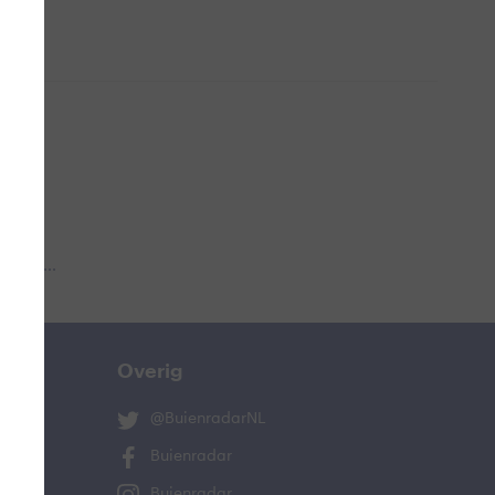
 aub...
Overig
@BuienradarNL
Buienradar
Buienradar