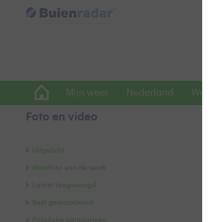
Mijn weer
Nederland
Wereld
Foto en video
V
Uitgelicht
Weerfoto van de week
Laatst toegevoegd
Best gewaardeerd
Populaire categorieën