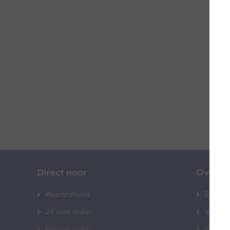
V
B
Direct naar
Over B
Weerstations
Bedrij
24 uurs radar
Veelge
Europa radar
Contac