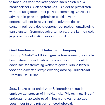
te tonen, en voor marketingdoeleinden delen met 4
mediapartners. Ook content van 13 externe platformen
liegtuigspotters
Herfst
Wolken
wordt enkel getoond met jouw toestemming. Onze 114
advertentie partners gebruiken cookies voor
gepersonaliseerde advertenties, advertentie- en
ekijk slideshow
contentmetingen, doelgroepenonderzoek en ontwikkeling
van diensten. Sommige advertentie partners kunnen ook
je precieze geolocatie hiervoor gebruiken.
Geef toestemming of betaal voor toegang
Door op "Gratis" te klikken, geef je toestemming voor alle
Een moment geduld
bovenstaande doeleinden. Indien je voor geen enkel
doeleinde toestemming wenst te geven, kun je kiezen
voor een advertentievrije ervaring door op “Buienradar
Premium” te klikken.
uienradar
Mijn weer
Jouw keuze geldt enkel voor Buienradar en kun je
fsgegevens
De Bilt
opnieuw aanpassen of intrekken via “Privacy-instellingen”
stelde vragen
onderaan onze website of in het menu van onze app.
Lees meer in ons
privacy-
en
cookiebeleid
.
t