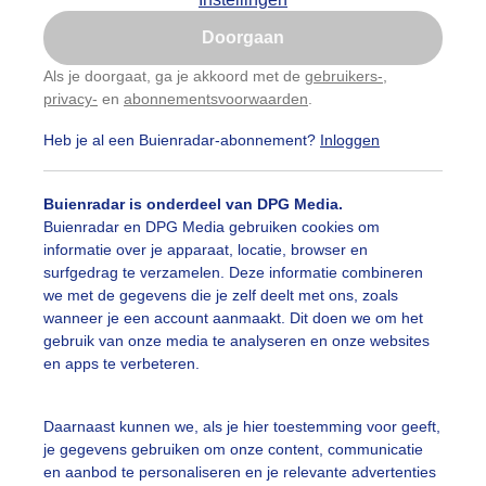
Is goed, toon de popup
Doorgaan
Nu niet, misschien later
Als je doorgaat, ga je akkoord met de
gebruikers-
,
privacy-
en
abonnementsvoorwaarden
.
Gebruik je Safari en wil je niet elke dag deze pop-up
zien?
Heb je al een Buienradar-abonnement?
Inloggen
Klik
hier
om dit aan te passen
Buienradar is onderdeel van DPG Media.
Buienradar en DPG Media gebruiken cookies om
informatie over je apparaat, locatie, browser en
surfgedrag te verzamelen. Deze informatie combineren
we met de gegevens die je zelf deelt met ons, zoals
wanneer je een account aanmaakt. Dit doen we om het
gebruik van onze media te analyseren en onze websites
en apps te verbeteren.
rbeeld vandaag : Windstil, waterkoud , grijs en heiig ,oo
Daarnaast kunnen we, als je hier toestemming voor geeft,
je gegevens gebruiken om onze content, communicatie
r: Nellie Bartels
Gemaakt: 07-11-2024, 42x bekeken
en aanbod te personaliseren en je relevante advertenties