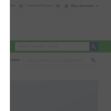
tie:
Files
| Treinmeldingen
Mijn Account
0
12
foto & video: