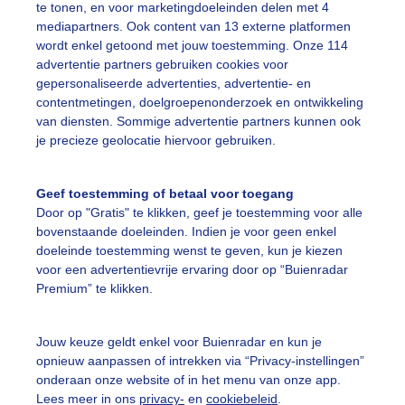
te tonen, en voor marketingdoeleinden delen met 4
mediapartners. Ook content van 13 externe platformen
ladertapijt
Grijzedag
Herfst
wordt enkel getoond met jouw toestemming. Onze 114
advertentie partners gebruiken cookies voor
gepersonaliseerde advertenties, advertentie- en
ekijk slideshow
contentmetingen, doelgroepenonderzoek en ontwikkeling
van diensten. Sommige advertentie partners kunnen ook
je precieze geolocatie hiervoor gebruiken.
Geef toestemming of betaal voor toegang
Door op "Gratis" te klikken, geef je toestemming voor alle
Een moment geduld
bovenstaande doeleinden. Indien je voor geen enkel
doeleinde toestemming wenst te geven, kun je kiezen
voor een advertentievrije ervaring door op “Buienradar
Premium” te klikken.
uienradar
Mijn weer
Jouw keuze geldt enkel voor Buienradar en kun je
fsgegevens
De Bilt
opnieuw aanpassen of intrekken via “Privacy-instellingen”
stelde vragen
onderaan onze website of in het menu van onze app.
Lees meer in ons
privacy-
en
cookiebeleid
.
t