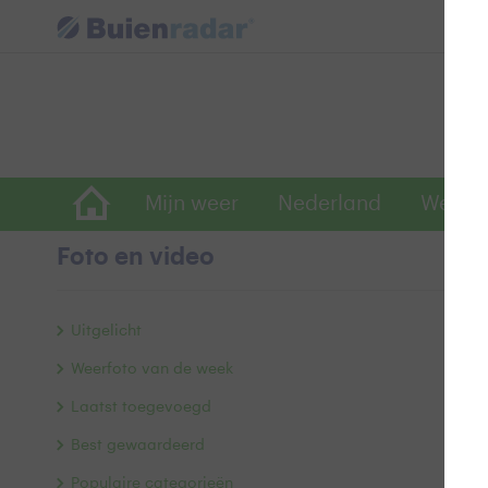
Mijn weer
Nederland
Wereld
Foto en video
Di
Uitgelicht
Weerfoto van de week
Laatst toegevoegd
Best gewaardeerd
Populaire categorieën