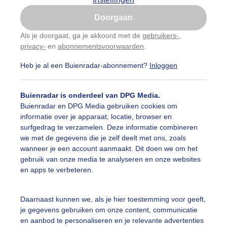
Is goed, toon de popup
Doorgaan
Nu niet, misschien later
Als je doorgaat, ga je akkoord met de
gebruikers-
,
privacy-
en
abonnementsvoorwaarden
.
Gebruik je Safari en wil je niet elke dag deze pop-up
zien?
Heb je al een Buienradar-abonnement?
Inloggen
Klik
hier
om dit aan te passen
Buienradar is onderdeel van DPG Media.
Buienradar en DPG Media gebruiken cookies om
informatie over je apparaat, locatie, browser en
surfgedrag te verzamelen. Deze informatie combineren
we met de gegevens die je zelf deelt met ons, zoals
wanneer je een account aanmaakt. Dit doen we om het
gebruik van onze media te analyseren en onze websites
en apps te verbeteren.
fst.
Daarnaast kunnen we, als je hier toestemming voor geeft,
je gegevens gebruiken om onze content, communicatie
r: Roos Vaessen
Gemaakt: 06-11-2024, 68x bekeken
en aanbod te personaliseren en je relevante advertenties