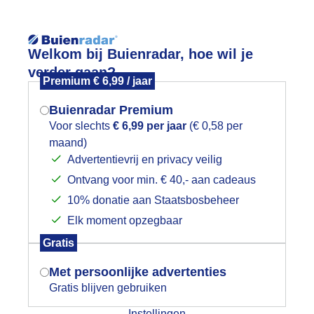
Reisinforma
Welkom bij Buienradar, hoe wil je
verder gaan?
Premium € 6,99 / jaar
Buienradar Premium
Voor slechts
€ 6,99 per jaar
(€ 0,58 per
wijd
Foto en video
Weerzine
maand)
Mogen we je locatie gebruiken voor
Advertentievrij en privacy veilig
het weer?
Zoeken in 
Ontvang voor min. € 40,- aan cadeaus
10% donatie aan Staatsbosbeheer
k bladertapijt in bos, waar is het pad
Elk moment opzegbaar
Indien je hier nog geen akkoord op hebt
Gratis
gegeven, verschijnt er zo een pop-up uit
je browser waarin deze toestemming
Met persoonlijke advertenties
gevraagd wordt.
Gratis blijven gebruiken
Instellingen