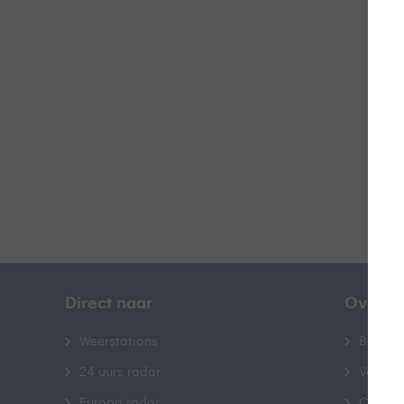
B
B
Direct naar
Over B
Weerstations
Bedrij
24 uurs radar
Veelge
Europa radar
Contac