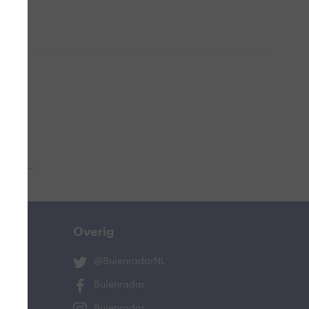
 aub...
Overig
@BuienradarNL
Buienradar
Buienradar