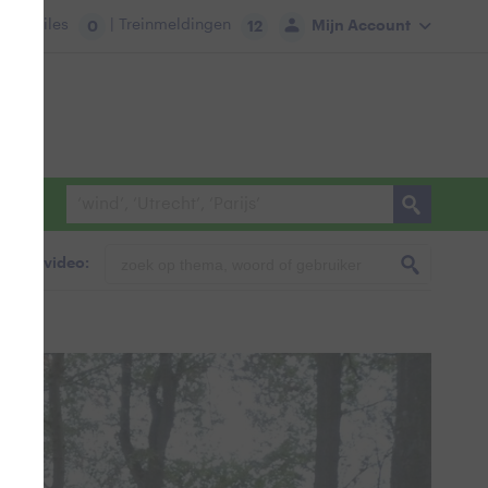
tie:
Files
| Treinmeldingen
Mijn Account
0
12
foto & video:
?