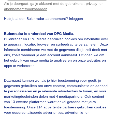
Als je doorgaat, ga je akkoord met de
gebruikers-
,
privacy-
en
Klik
hier
om dit aan te passen
abonnementsvoorwaarden
.
50tintengrijs
Goedemorgen
Heb je al een Buienradar-abonnement?
Inloggen
Bekijk slideshow
Buienradar is onderdeel van DPG Media.
Buienradar en DPG Media gebruiken cookies om informatie over
je apparaat, locatie, browser en surfgedrag te verzamelen. Deze
informatie combineren we met de gegevens die je zelf deelt met
ons, zoals wanneer je een account aanmaakt. Dit doen we om
het gebruik van onze media te analyseren en onze websites en
Een moment geduld aub...
apps te verbeteren.
Daarnaast kunnen we, als je hier toestemming voor geeft, je
gegevens gebruiken om onze content, communicatie en aanbod
te personaliseren en je relevante advertenties te tonen, en voor
marketingdoeleinden delen met 4 mediapartners. Ook content
van 13 externe platformen wordt enkel getoond met jouw
Over Buienradar
toestemming. Onze 114 advertentie partners gebruiken cookies
voor gepersonaliseerde advertenties, advertentie- en