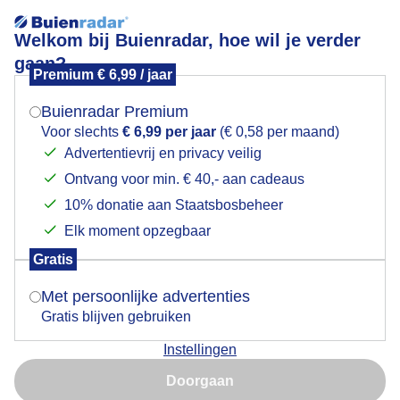
Welkom bij Buienradar, hoe wil je verder
gaan?
Premium € 6,99 / jaar
Mogen we je locatie gebruiken voor het
Weer 50 tinten grijs
weer?
Buienradar Premium
Voor slechts
€ 6,99 per jaar
(€ 0,58 per maand)
Advertentievrij en privacy veilig
Ontvang voor min. € 40,- aan cadeaus
Indien je hier nog geen akkoord op hebt gegeven,
verschijnt er zo een pop-up uit je browser waarin
10% donatie aan Staatsbosbeheer
deze toestemming gevraagd wordt.
Elk moment opzegbaar
Gratis
Is goed, toon de popup
Met persoonlijke advertenties
Goedemorgen
Gratis blijven gebruiken
Door: Johan Klos
Gemaakt: 06-11-2024, 91x bekeken
Instellingen
Nu niet, misschien later
Doorgaan
Gebruik je Safari en wil je niet elke dag deze pop-up zien?