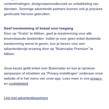
Bedrijfsgegevens
contentmetingen, doelgroepenonderzoek en ontwikkeling van
diensten. Sommige advertentie partners kunnen ook je precieze
Veelgestelde vragen
geolocatie hiervoor gebruiken.
Contact
Geef toestemming of betaal voor toegang
Toegankelijkheid
Door op "Gratis" te klikken, geef je toestemming voor alle
Gebruikersvoorwaarden
bovenstaande doeleinden. Indien je voor geen enkel doeleinde
toestemming wenst te geven, kun je kiezen voor een
Adverteren
advertentievrije ervaring door op “Buienradar Premium” te
Buienradar Team
klikken.
Privacy beleid
Jouw keuze geldt enkel voor Buienradar en kun je opnieuw
Cookie beleid
aanpassen of intrekken via “Privacy-instellingen” onderaan onze
Privacy instellingen
website of in het menu van onze app. Lees meer in ons
privacy-
en
cookiebeleid
.
Gratis weerdata
Lijst met advertentiepartners
@BuienradarNL
Buienradar