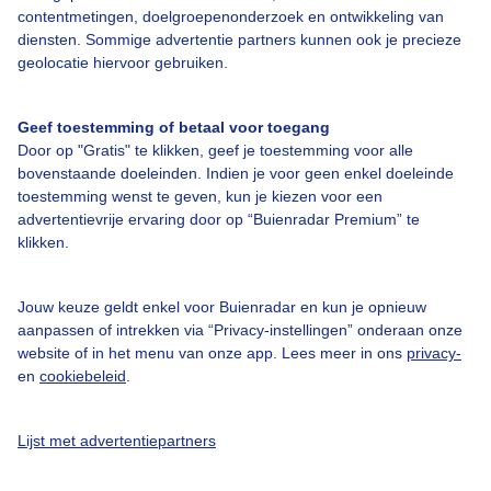
Bedrijfsgegevens
contentmetingen, doelgroepenonderzoek en ontwikkeling van
diensten. Sommige advertentie partners kunnen ook je precieze
Veelgestelde vragen
geolocatie hiervoor gebruiken.
Contact
Toegankelijkheid
Geef toestemming of betaal voor toegang
Door op "Gratis" te klikken, geef je toestemming voor alle
Gebruikersvoorwaarden
bovenstaande doeleinden. Indien je voor geen enkel doeleinde
Adverteren
toestemming wenst te geven, kun je kiezen voor een
advertentievrije ervaring door op “Buienradar Premium” te
Buienradar Team
klikken.
Privacy beleid
Cookie beleid
Jouw keuze geldt enkel voor Buienradar en kun je opnieuw
aanpassen of intrekken via “Privacy-instellingen” onderaan onze
Privacy instellingen
website of in het menu van onze app. Lees meer in ons
privacy-
en
cookiebeleid
.
Gratis weerdata
@BuienradarNL
Lijst met advertentiepartners
Buienradar