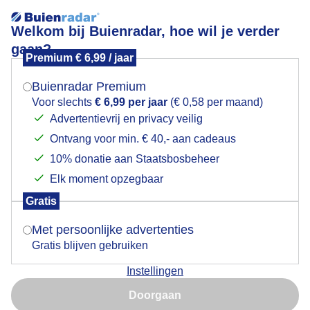
Welkom bij Buienradar, hoe wil je verder
gaan?
Premium € 6,99 / jaar
Mogen we je locatie gebruiken voor het
Bewolkt vanmorgen
weer?
Buienradar Premium
Voor slechts
€ 6,99 per jaar
(€ 0,58 per maand)
Advertentievrij en privacy veilig
Ontvang voor min. € 40,- aan cadeaus
Indien je hier nog geen akkoord op hebt gegeven,
verschijnt er zo een pop-up uit je browser waarin
10% donatie aan Staatsbosbeheer
deze toestemming gevraagd wordt.
Elk moment opzegbaar
Gratis
Is goed, toon de popup
Bewolkt vanmorgen
Met persoonlijke advertenties
Gratis blijven gebruiken
Door: Anne-Marie van Iersel
Gemaakt: 31-10-2024, 51x bekeken
Instellingen
Nu niet, misschien later
Doorgaan
Gebruik je Safari en wil je niet elke dag deze pop-up zien?