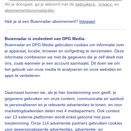
Als je doorgaat, ga je akkoord met de
gebruikers-
,
privacy-
en
Klik
hier
om dit aan te passen
Vanmorgen
Wolken
abonnementsvoorwaarden
.
Heb je al een Buienradar-abonnement?
Inloggen
Bekijk slideshow
Buienradar is onderdeel van DPG Media.
Buienradar en DPG Media gebruiken cookies om informatie over
je apparaat, locatie, browser en surfgedrag te verzamelen. Deze
informatie combineren we met de gegevens die je zelf deelt met
ons, zoals wanneer je een account aanmaakt. Dit doen we om
het gebruik van onze media te analyseren en onze websites en
Een moment geduld aub...
apps te verbeteren.
Daarnaast kunnen we, als je hier toestemming voor geeft, je
gegevens gebruiken om onze content, communicatie en aanbod
te personaliseren en je relevante advertenties te tonen, en voor
marketingdoeleinden delen met 4 mediapartners. Ook content
Over Buienradar
van 13 externe platformen wordt enkel getoond met jouw
toestemming. Onze 114 advertentie partners gebruiken cookies
voor gepersonaliseerde advertenties, advertentie- en