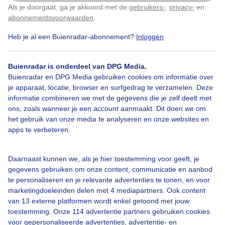
Als je doorgaat, ga je akkoord met de
gebruikers-
,
privacy-
en
Klik
hier
om dit aan te passen
abonnementsvoorwaarden
.
Heb je al een Buienradar-abonnement?
Inloggen
Bosgrond
Rottende
Boomstronk
Paddenstoelen
Herfst
Buienradar is onderdeel van DPG Media.
Buienradar en DPG Media gebruiken cookies om informatie over
je apparaat, locatie, browser en surfgedrag te verzamelen. Deze
informatie combineren we met de gegevens die je zelf deelt met
Bekijk slideshow
ons, zoals wanneer je een account aanmaakt. Dit doen we om
het gebruik van onze media te analyseren en onze websites en
apps te verbeteren.
Daarnaast kunnen we, als je hier toestemming voor geeft, je
gegevens gebruiken om onze content, communicatie en aanbod
Een moment geduld aub...
te personaliseren en je relevante advertenties te tonen, en voor
marketingdoeleinden delen met 4 mediapartners. Ook content
van 13 externe platformen wordt enkel getoond met jouw
toestemming. Onze 114 advertentie partners gebruiken cookies
voor gepersonaliseerde advertenties, advertentie- en