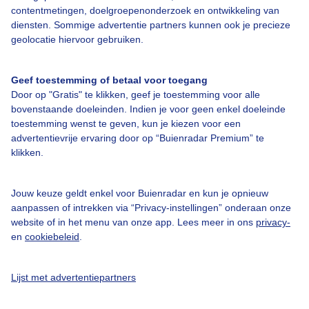
contentmetingen, doelgroepenonderzoek en ontwikkeling van
diensten. Sommige advertentie partners kunnen ook je precieze
Over Buienradar
geolocatie hiervoor gebruiken.
Bedrijfsgegevens
Geef toestemming of betaal voor toegang
Veelgestelde vragen
Door op "Gratis" te klikken, geef je toestemming voor alle
bovenstaande doeleinden. Indien je voor geen enkel doeleinde
Contact
toestemming wenst te geven, kun je kiezen voor een
advertentievrije ervaring door op “Buienradar Premium” te
Toegankelijkheid
klikken.
Gebruikersvoorwaarden
Adverteren
Jouw keuze geldt enkel voor Buienradar en kun je opnieuw
aanpassen of intrekken via “Privacy-instellingen” onderaan onze
Buienradar Team
website of in het menu van onze app. Lees meer in ons
privacy-
Privacy beleid
en
cookiebeleid
.
Cookie beleid
Lijst met advertentiepartners
Privacy instellingen
Gratis weerdata