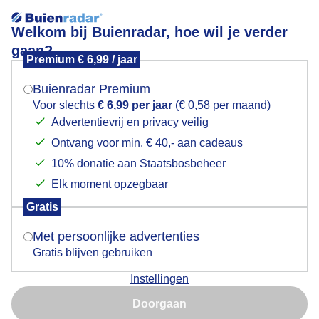
Welkom bij Buienradar, hoe wil je verder
gaan?
Premium € 6,99 / jaar
Mogen we je locatie gebruiken voor het
Bruin-geel
weer?
Buienradar Premium
Voor slechts
€ 6,99 per jaar
(€ 0,58 per maand)
Advertentievrij en privacy veilig
Ontvang voor min. € 40,- aan cadeaus
Indien je hier nog geen akkoord op hebt gegeven,
verschijnt er zo een pop-up uit je browser waarin
10% donatie aan Staatsbosbeheer
deze toestemming gevraagd wordt.
Elk moment opzegbaar
Gratis
Is goed, toon de popup
Met persoonlijke advertenties
Gratis blijven gebruiken
Agnietenberg, Zwolle
Instellingen
Nu niet, misschien later
Door: Robert Herkstroter
Gemaakt: 29-10-2024, 86x bekeken
Doorgaan
Gebruik je Safari en wil je niet elke dag deze pop-up zien?