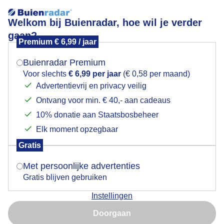
Welkom bij Buienradar, hoe wil je verder
gaan?
Premium € 6,99 / jaar
Mogen we je locatie gebruiken voor het
vreemde wolk in de lucht
weer?
Buienradar Premium
Voor slechts
€ 6,99 per jaar
(€ 0,58 per maand)
Advertentievrij en privacy veilig
Ontvang voor min. € 40,- aan cadeaus
Indien je hier nog geen akkoord op hebt gegeven,
verschijnt er zo een pop-up uit je browser waarin
10% donatie aan Staatsbosbeheer
deze toestemming gevraagd wordt.
Elk moment opzegbaar
Gratis
Is goed, toon de popup
Met persoonlijke advertenties
Gratis blijven gebruiken
Instellingen
Nu niet, misschien later
Doorgaan
Gebruik je Safari en wil je niet elke dag deze pop-up zien?