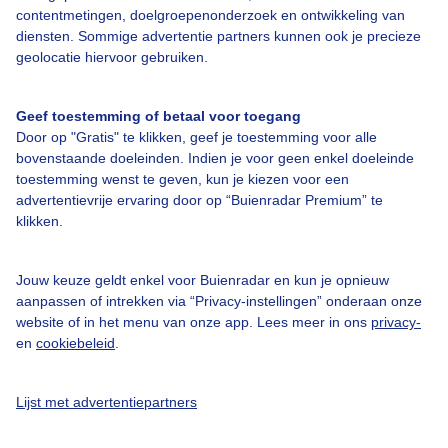
contentmetingen, doelgroepenonderzoek en ontwikkeling van
diensten. Sommige advertentie partners kunnen ook je precieze
geolocatie hiervoor gebruiken.
Over Buienradar
Geef toestemming of betaal voor toegang
Bedrijfsgegevens
Door op "Gratis" te klikken, geef je toestemming voor alle
bovenstaande doeleinden. Indien je voor geen enkel doeleinde
Veelgestelde vragen
toestemming wenst te geven, kun je kiezen voor een
Contact
advertentievrije ervaring door op “Buienradar Premium” te
klikken.
Toegankelijkheid
Gebruikersvoorwaarden
Jouw keuze geldt enkel voor Buienradar en kun je opnieuw
aanpassen of intrekken via “Privacy-instellingen” onderaan onze
Adverteren
website of in het menu van onze app. Lees meer in ons
privacy-
Buienradar Team
en
cookiebeleid
.
Privacy beleid
Lijst met advertentiepartners
Cookie beleid
Privacy instellingen