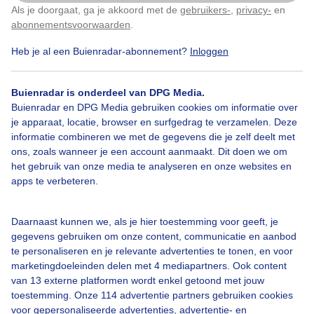
vreemde wolk
Als je doorgaat, ga je akkoord met de
gebruikers-
,
privacy-
en
Klik
hier
om dit aan te passen
abonnementsvoorwaarden
.
Door: Erna Kool
Gemaakt: 26-10-2024, 59x bekeken
Heb je al een Buienradar-abonnement?
Inloggen
Buienradar is onderdeel van DPG Media.
Buienradar en DPG Media gebruiken cookies om informatie over
Vreemde
Rode
Wolk
Wolken
je apparaat, locatie, browser en surfgedrag te verzamelen. Deze
informatie combineren we met de gegevens die je zelf deelt met
ons, zoals wanneer je een account aanmaakt. Dit doen we om
Bekijk slideshow
het gebruik van onze media te analyseren en onze websites en
apps te verbeteren.
Daarnaast kunnen we, als je hier toestemming voor geeft, je
gegevens gebruiken om onze content, communicatie en aanbod
te personaliseren en je relevante advertenties te tonen, en voor
Een moment geduld aub...
marketingdoeleinden delen met 4 mediapartners. Ook content
van 13 externe platformen wordt enkel getoond met jouw
toestemming. Onze 114 advertentie partners gebruiken cookies
voor gepersonaliseerde advertenties, advertentie- en