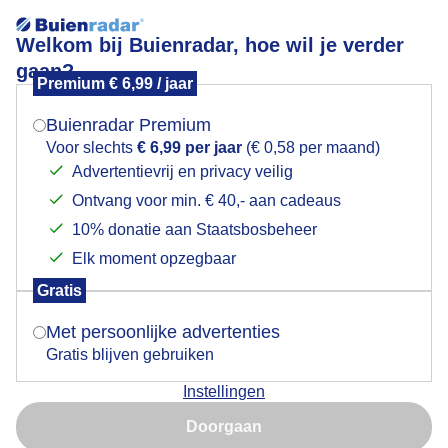
Welkom bij Buienradar, hoe wil je verder
gaan?
Premium € 6,99 / jaar
Mogen we je locatie gebruiken voor het
Noorderlicht.
weer?
Buienradar Premium
Voor slechts
€ 6,99 per jaar
(€ 0,58 per maand)
Advertentievrij en privacy veilig
Ontvang voor min. € 40,- aan cadeaus
Indien je hier nog geen akkoord op hebt gegeven,
verschijnt er zo een pop-up uit je browser waarin
10% donatie aan Staatsbosbeheer
deze toestemming gevraagd wordt.
Elk moment opzegbaar
Gratis
Is goed, toon de popup
Met persoonlijke advertenties
Gratis blijven gebruiken
Noorderlicht.
Instellingen
Nu niet, misschien later
Door: Hans Buls
Gemaakt: 26-10-2024, 99x bekeken
Doorgaan
Gebruik je Safari en wil je niet elke dag deze pop-up zien?