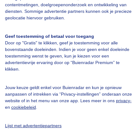
contentmetingen, doelgroepenonderzoek en ontwikkeling van
diensten. Sommige advertentie partners kunnen ook je precieze
Bedrijfsgegevens
geolocatie hiervoor gebruiken.
Veelgestelde vragen
Geef toestemming of betaal voor toegang
Contact
Door op "Gratis" te klikken, geef je toestemming voor alle
Toegankelijkheid
bovenstaande doeleinden. Indien je voor geen enkel doeleinde
toestemming wenst te geven, kun je kiezen voor een
Gebruikersvoorwaarden
advertentievrije ervaring door op “Buienradar Premium” te
klikken.
Adverteren
Buienradar Team
Jouw keuze geldt enkel voor Buienradar en kun je opnieuw
Privacy beleid
aanpassen of intrekken via “Privacy-instellingen” onderaan onze
website of in het menu van onze app. Lees meer in ons
privacy-
Cookie beleid
en
cookiebeleid
.
Privacy instellingen
Gratis weerdata
Lijst met advertentiepartners
@BuienradarNL