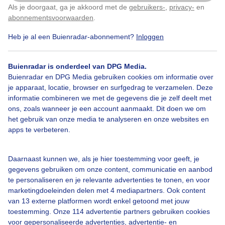
Als je doorgaat, ga je akkoord met de
gebruikers-
,
privacy-
en
Klik
hier
om dit aan te passen
abonnementsvoorwaarden
.
Heb je al een Buienradar-abonnement?
Inloggen
Aurora
Noorderlicht
Poollicht
Buienradar is onderdeel van DPG Media.
Buienradar en DPG Media gebruiken cookies om informatie over
Bekijk slideshow
je apparaat, locatie, browser en surfgedrag te verzamelen. Deze
informatie combineren we met de gegevens die je zelf deelt met
ons, zoals wanneer je een account aanmaakt. Dit doen we om
het gebruik van onze media te analyseren en onze websites en
apps te verbeteren.
Een moment geduld aub...
Daarnaast kunnen we, als je hier toestemming voor geeft, je
gegevens gebruiken om onze content, communicatie en aanbod
te personaliseren en je relevante advertenties te tonen, en voor
marketingdoeleinden delen met 4 mediapartners. Ook content
van 13 externe platformen wordt enkel getoond met jouw
toestemming. Onze 114 advertentie partners gebruiken cookies
voor gepersonaliseerde advertenties, advertentie- en
Over Buienradar