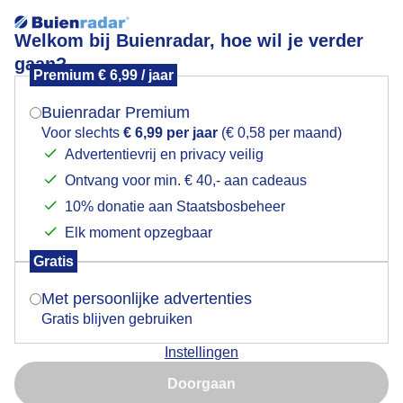
Welkom bij Buienradar, hoe wil je verder
gaan?
Premium € 6,99 / jaar
Mogen we je locatie gebruiken voor het
Mistig weerbeeld vroeg in de ochtend
weer?
Buienradar Premium
Voor slechts
€ 6,99 per jaar
(€ 0,58 per maand)
Advertentievrij en privacy veilig
Ontvang voor min. € 40,- aan cadeaus
Indien je hier nog geen akkoord op hebt gegeven,
verschijnt er zo een pop-up uit je browser waarin
10% donatie aan Staatsbosbeheer
deze toestemming gevraagd wordt.
Elk moment opzegbaar
Gratis
Is goed, toon de popup
Met persoonlijke advertenties
Gratis blijven gebruiken
Dit is het mistige weerbeeld vroeg in de ochtend langs
Instellingen
de Rietplas in Houten. Een mooie kleine wereld.
Nu niet, misschien later
Doorgaan
Door: Arco Visser
Gemaakt: 23-10-2024, 114x bekeken
Gebruik je Safari en wil je niet elke dag deze pop-up zien?