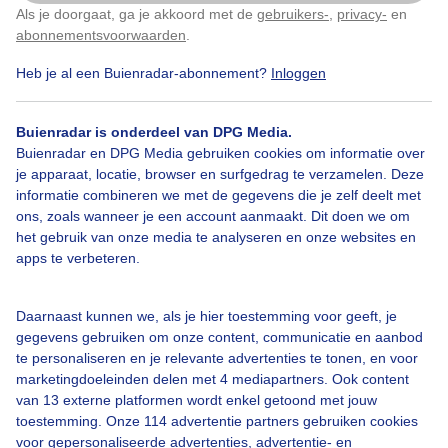
Als je doorgaat, ga je akkoord met de
gebruikers-
,
privacy-
en
Klik
hier
om dit aan te passen
abonnementsvoorwaarden
.
Heb je al een Buienradar-abonnement?
Inloggen
Mist
Fietsbrug
Buienradar is onderdeel van DPG Media.
Buienradar en DPG Media gebruiken cookies om informatie over
je apparaat, locatie, browser en surfgedrag te verzamelen. Deze
Bekijk slideshow
informatie combineren we met de gegevens die je zelf deelt met
ons, zoals wanneer je een account aanmaakt. Dit doen we om
het gebruik van onze media te analyseren en onze websites en
apps te verbeteren.
Een moment geduld aub...
Daarnaast kunnen we, als je hier toestemming voor geeft, je
gegevens gebruiken om onze content, communicatie en aanbod
te personaliseren en je relevante advertenties te tonen, en voor
marketingdoeleinden delen met 4 mediapartners. Ook content
van 13 externe platformen wordt enkel getoond met jouw
toestemming. Onze 114 advertentie partners gebruiken cookies
voor gepersonaliseerde advertenties, advertentie- en