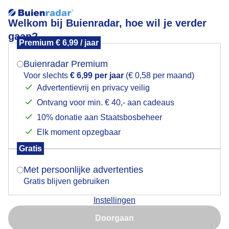
Welkom bij Buienradar, hoe wil je verder
gaan?
Premium € 6,99 / jaar
Mogen we je locatie gebruiken voor het
Lees meer.
weer?
Buienradar Premium
Meestal zonnig
Voor slechts
€ 6,99 per jaar
(€ 0,58 per maand)
Advertentievrij en privacy veilig
Ontvang voor min. € 40,- aan cadeaus
Indien je hier nog geen akkoord op hebt gegeven,
verschijnt er zo een pop-up uit je browser waarin
10% donatie aan Staatsbosbeheer
deze toestemming gevraagd wordt.
Elk moment opzegbaar
Gratis
Is goed, toon de popup
Met persoonlijke advertenties
Gratis blijven gebruiken
Instellingen
Nu niet, misschien later
Een mix van zon en wolken.
Doorgaan
Gebruik je Safari en wil je niet elke dag deze pop-up zien?