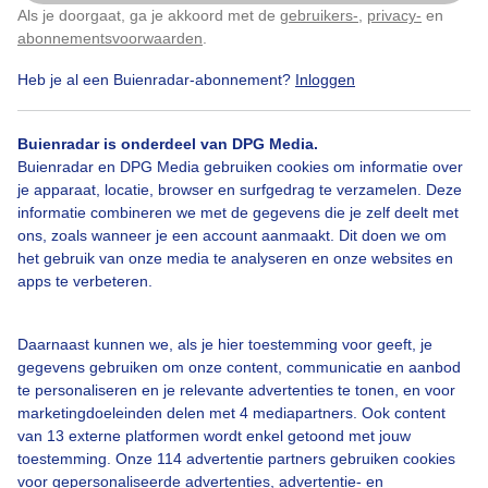
Als je doorgaat, ga je akkoord met de
gebruikers-
,
privacy-
en
Klik
hier
om dit aan te passen
Door: Toon Boons
Gemaakt: 22-10-2024, 52x bekeken
abonnementsvoorwaarden
.
Heb je al een Buienradar-abonnement?
Inloggen
Opklaringen
Meestalzonnig
Buienradar is onderdeel van DPG Media.
Buienradar en DPG Media gebruiken cookies om informatie over
je apparaat, locatie, browser en surfgedrag te verzamelen. Deze
informatie combineren we met de gegevens die je zelf deelt met
Bekijk slideshow
ons, zoals wanneer je een account aanmaakt. Dit doen we om
het gebruik van onze media te analyseren en onze websites en
apps te verbeteren.
Daarnaast kunnen we, als je hier toestemming voor geeft, je
Een moment geduld aub...
gegevens gebruiken om onze content, communicatie en aanbod
te personaliseren en je relevante advertenties te tonen, en voor
marketingdoeleinden delen met 4 mediapartners. Ook content
van 13 externe platformen wordt enkel getoond met jouw
toestemming. Onze 114 advertentie partners gebruiken cookies
voor gepersonaliseerde advertenties, advertentie- en