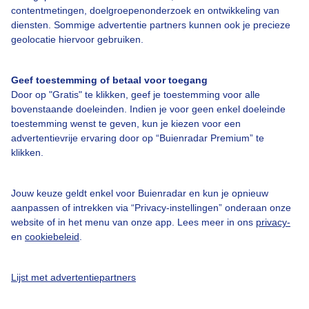
contentmetingen, doelgroepenonderzoek en ontwikkeling van
diensten. Sommige advertentie partners kunnen ook je precieze
Over Buienradar
geolocatie hiervoor gebruiken.
Bedrijfsgegevens
Geef toestemming of betaal voor toegang
Veelgestelde vragen
Door op "Gratis" te klikken, geef je toestemming voor alle
bovenstaande doeleinden. Indien je voor geen enkel doeleinde
Contact
toestemming wenst te geven, kun je kiezen voor een
advertentievrije ervaring door op “Buienradar Premium” te
Toegankelijkheid
klikken.
Gebruikersvoorwaarden
Adverteren
Jouw keuze geldt enkel voor Buienradar en kun je opnieuw
aanpassen of intrekken via “Privacy-instellingen” onderaan onze
Buienradar Team
website of in het menu van onze app. Lees meer in ons
privacy-
Privacy beleid
en
cookiebeleid
.
Cookie beleid
Lijst met advertentiepartners
Privacy instellingen
Gratis weerdata