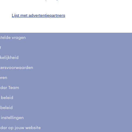
uienradar
Mijn weer
Lijst met advertentiepartners
fsgegevens
De Bilt
stelde vragen
t
elijkheid
kersvoorwaarden
eren
adar Team
 beleid
 beleid
 instellingen
adar op jouw website