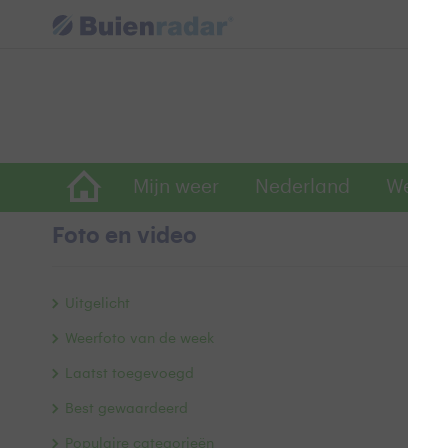
Mijn weer
Nederland
Wereld
Foto en video
Ee
Uitgelicht
Weerfoto van de week
Laatst toegevoegd
Best gewaardeerd
Populaire categorieën