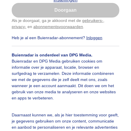
Is goed, toon de popup
Doorgaan
Nu niet, misschien later
Als je doorgaat, ga je akkoord met de
gebruikers-
,
privacy-
en
abonnementsvoorwaarden
.
Gebruik je Safari en wil je niet elke dag deze pop-up
zien?
Heb je al een Buienradar-abonnement?
Inloggen
Klik
hier
om dit aan te passen
Buienradar is onderdeel van DPG Media.
Buienradar en DPG Media gebruiken cookies om
informatie over je apparaat, locatie, browser en
surfgedrag te verzamelen. Deze informatie combineren
we met de gegevens die je zelf deelt met ons, zoals
wanneer je een account aanmaakt. Dit doen we om het
gebruik van onze media te analyseren en onze websites
en apps te verbeteren.
Daarnaast kunnen we, als je hier toestemming voor geeft,
je gegevens gebruiken om onze content, communicatie
en aanbod te personaliseren en je relevante advertenties