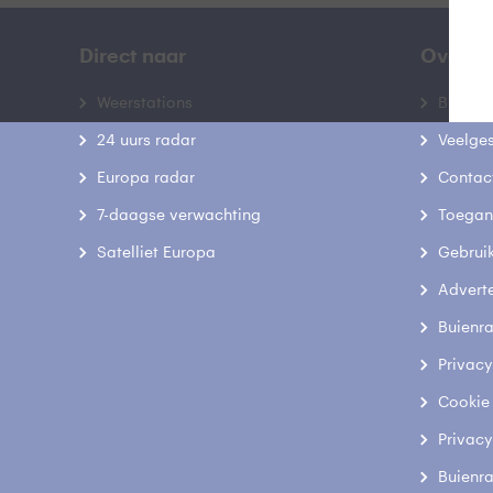
Direct naar
Over B
Weerstations
Bedrij
24 uurs radar
Veelge
Europa radar
Contac
7-daagse verwachting
Toegank
Satelliet Europa
Gebrui
Advert
Buienr
Privacy
Cookie
Privacy
Buienr