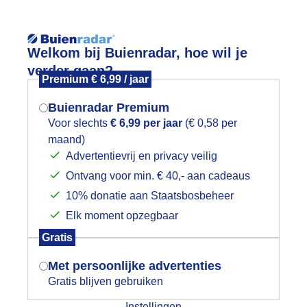
Reisinforma
Welkom bij Buienradar, hoe wil je
verder gaan?
Premium € 6,99 / jaar
Buienradar Premium
Voor slechts
€ 6,99 per jaar
(€ 0,58 per
wijd
Foto en video
Weerzine
maand)
Mogen we je locatie gebruiken voor
Advertentievrij en privacy veilig
het weer?
Zoeken in 
Ontvang voor min. € 40,- aan cadeaus
10% donatie aan Staatsbosbeheer
n buizerd op de uitkijk
Elk moment opzegbaar
Indien je hier nog geen akkoord op hebt
Gratis
gegeven, verschijnt er zo een pop-up uit
je browser waarin deze toestemming
Met persoonlijke advertenties
gevraagd wordt.
Gratis blijven gebruiken
Instellingen