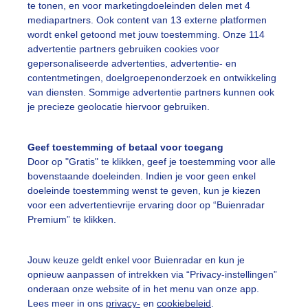
te tonen, en voor marketingdoeleinden delen met 4
mediapartners. Ook content van 13 externe platformen
wordt enkel getoond met jouw toestemming. Onze 114
advertentie partners gebruiken cookies voor
gepersonaliseerde advertenties, advertentie- en
zerd op de uitkijk
contentmetingen, doelgroepenonderzoek en ontwikkeling
van diensten. Sommige advertentie partners kunnen ook
r: Erna Kool
Gemaakt: 14-10-2024, 115x bekeken
je precieze geolocatie hiervoor gebruiken.
uizerd
Herfst
Dieren
Geef toestemming of betaal voor toegang
Door op "Gratis" te klikken, geef je toestemming voor alle
bovenstaande doeleinden. Indien je voor geen enkel
ekijk slideshow
doeleinde toestemming wenst te geven, kun je kiezen
voor een advertentievrije ervaring door op “Buienradar
Premium” te klikken.
Jouw keuze geldt enkel voor Buienradar en kun je
opnieuw aanpassen of intrekken via “Privacy-instellingen”
Een moment geduld
onderaan onze website of in het menu van onze app.
Lees meer in ons
privacy-
en
cookiebeleid
.