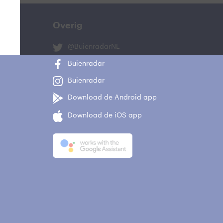
Overig
@BuienradarNL
Buienradar
Buienradar
Download de Android app
Download de iOS app