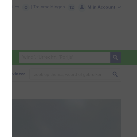
tie:
Files
| Treinmeldingen
Mijn Account
0
12
foto & video: