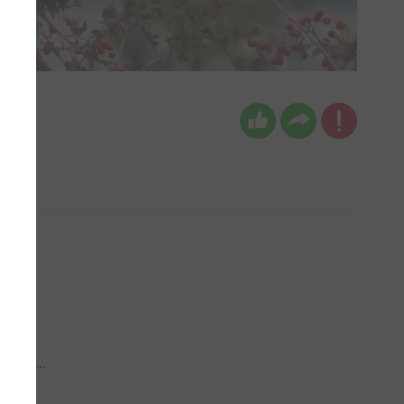
 aub...