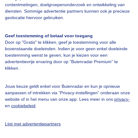
contentmetingen, doelgroepenonderzoek en ontwikkeling van
diensten. Sommige advertentie partners kunnen ook je precieze
Over Buienradar
geolocatie hiervoor gebruiken.
Bedrijfsgegevens
Geef toestemming of betaal voor toegang
Door op "Gratis" te klikken, geef je toestemming voor alle
Veelgestelde vragen
bovenstaande doeleinden. Indien je voor geen enkel doeleinde
toestemming wenst te geven, kun je kiezen voor een
Contact
advertentievrije ervaring door op “Buienradar Premium” te
Toegankelijkheid
klikken.
Gebruikersvoorwaarden
Jouw keuze geldt enkel voor Buienradar en kun je opnieuw
Adverteren
aanpassen of intrekken via “Privacy-instellingen” onderaan onze
Buienradar Team
website of in het menu van onze app. Lees meer in ons
privacy-
en
cookiebeleid
.
Privacy beleid
Cookie beleid
Lijst met advertentiepartners
Privacy instellingen