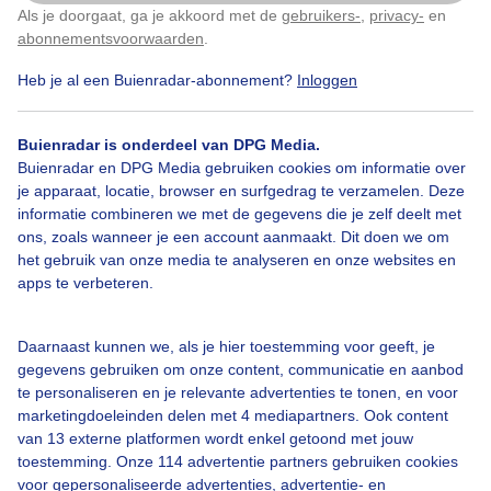
Als je doorgaat, ga je akkoord met de
gebruikers-
,
privacy-
en
Klik
hier
om dit aan te passen
Door: Anne-Marie van Iersel
Gemaakt: 14-10-2024, 119x bekeken
abonnementsvoorwaarden
.
Heb je al een Buienradar-abonnement?
Inloggen
3
1
Buienradar is onderdeel van DPG Media.
Hondenweer
Herfst
Regen
Buienradar en DPG Media gebruiken cookies om informatie over
je apparaat, locatie, browser en surfgedrag te verzamelen. Deze
informatie combineren we met de gegevens die je zelf deelt met
Bekijk slideshow
ons, zoals wanneer je een account aanmaakt. Dit doen we om
het gebruik van onze media te analyseren en onze websites en
apps te verbeteren.
Daarnaast kunnen we, als je hier toestemming voor geeft, je
gegevens gebruiken om onze content, communicatie en aanbod
Een moment geduld aub...
te personaliseren en je relevante advertenties te tonen, en voor
marketingdoeleinden delen met 4 mediapartners. Ook content
van 13 externe platformen wordt enkel getoond met jouw
toestemming. Onze 114 advertentie partners gebruiken cookies
voor gepersonaliseerde advertenties, advertentie- en