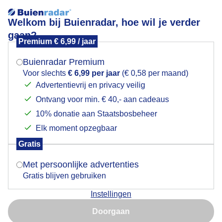
Welkom bij Buienradar, hoe wil je verder
gaan?
Premium € 6,99 / jaar
Mogen we je locatie gebruiken voor het
Hondenweer
weer?
Buienradar Premium
Voor slechts
€ 6,99 per jaar
(€ 0,58 per maand)
Advertentievrij en privacy veilig
Ontvang voor min. € 40,- aan cadeaus
Indien je hier nog geen akkoord op hebt gegeven,
verschijnt er zo een pop-up uit je browser waarin
10% donatie aan Staatsbosbeheer
deze toestemming gevraagd wordt.
Elk moment opzegbaar
Gratis
Is goed, toon de popup
Met persoonlijke advertenties
Gratis blijven gebruiken
Instellingen
Nu niet, misschien later
Hondenweer
Doorgaan
Gebruik je Safari en wil je niet elke dag deze pop-up zien?