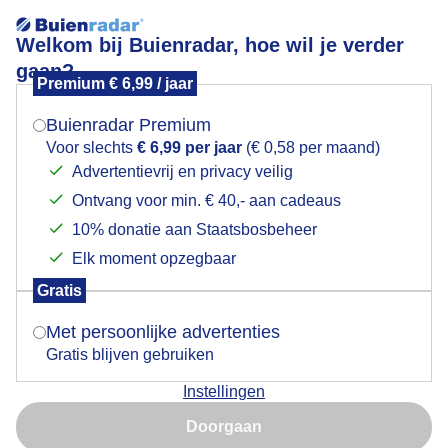
Welkom bij Buienradar, hoe wil je verder
gaan?
Premium € 6,99 / jaar
Mogen we je locatie gebruiken voor het
Paddenstoeltjes
weer?
Buienradar Premium
Voor slechts
€ 6,99 per jaar
(€ 0,58 per maand)
Advertentievrij en privacy veilig
Ontvang voor min. € 40,- aan cadeaus
Indien je hier nog geen akkoord op hebt gegeven,
verschijnt er zo een pop-up uit je browser waarin
10% donatie aan Staatsbosbeheer
deze toestemming gevraagd wordt.
Elk moment opzegbaar
Gratis
Is goed, toon de popup
Met persoonlijke advertenties
Gratis blijven gebruiken
Instellingen
Nu niet, misschien later
Paddenstoel Paddenstoelen Paddenstoeltjes Herfst
Doorgaan
Bos Natuur
Gebruik je Safari en wil je niet elke dag deze pop-up zien?