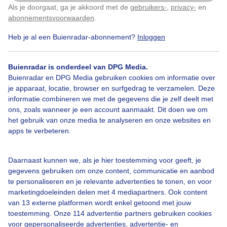
Als je doorgaat, ga je akkoord met de
gebruikers-
,
privacy-
en
Klik
hier
om dit aan te passen
abonnementsvoorwaarden
.
Door: Sandra Romijn
Gemaakt: 11-10-2024, 99x bekeken
Heb je al een Buienradar-abonnement?
Inloggen
Buienradar is onderdeel van DPG Media.
Paddenstoeltjes
Herfst
Buienradar en DPG Media gebruiken cookies om informatie over
je apparaat, locatie, browser en surfgedrag te verzamelen. Deze
informatie combineren we met de gegevens die je zelf deelt met
ons, zoals wanneer je een account aanmaakt. Dit doen we om
Bekijk slideshow
het gebruik van onze media te analyseren en onze websites en
apps te verbeteren.
Daarnaast kunnen we, als je hier toestemming voor geeft, je
gegevens gebruiken om onze content, communicatie en aanbod
Een moment geduld aub...
te personaliseren en je relevante advertenties te tonen, en voor
marketingdoeleinden delen met 4 mediapartners. Ook content
van 13 externe platformen wordt enkel getoond met jouw
toestemming. Onze 114 advertentie partners gebruiken cookies
voor gepersonaliseerde advertenties, advertentie- en