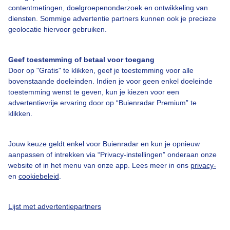
contentmetingen, doelgroepenonderzoek en ontwikkeling van
diensten. Sommige advertentie partners kunnen ook je precieze
geolocatie hiervoor gebruiken.
Over Buienradar
Geef toestemming of betaal voor toegang
Bedrijfsgegevens
Door op "Gratis" te klikken, geef je toestemming voor alle
Veelgestelde vragen
bovenstaande doeleinden. Indien je voor geen enkel doeleinde
toestemming wenst te geven, kun je kiezen voor een
Contact
advertentievrije ervaring door op “Buienradar Premium” te
Toegankelijkheid
klikken.
Gebruikersvoorwaarden
Jouw keuze geldt enkel voor Buienradar en kun je opnieuw
Adverteren
aanpassen of intrekken via “Privacy-instellingen” onderaan onze
Buienradar Team
website of in het menu van onze app. Lees meer in ons
privacy-
en
cookiebeleid
.
Privacy beleid
Cookie beleid
Lijst met advertentiepartners
Privacy instellingen