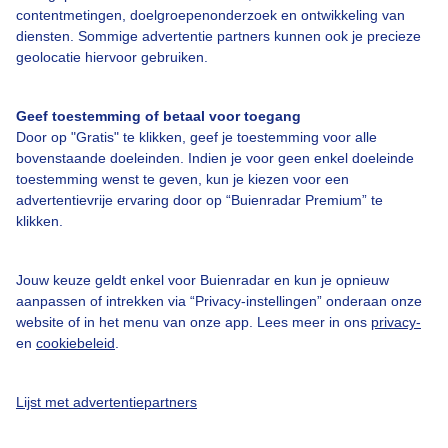
contentmetingen, doelgroepenonderzoek en ontwikkeling van
diensten. Sommige advertentie partners kunnen ook je precieze
Bedrijfsgegevens
geolocatie hiervoor gebruiken.
Veelgestelde vragen
Geef toestemming of betaal voor toegang
Contact
Door op "Gratis" te klikken, geef je toestemming voor alle
Toegankelijkheid
bovenstaande doeleinden. Indien je voor geen enkel doeleinde
toestemming wenst te geven, kun je kiezen voor een
Gebruikersvoorwaarden
advertentievrije ervaring door op “Buienradar Premium” te
klikken.
Adverteren
Buienradar Team
Jouw keuze geldt enkel voor Buienradar en kun je opnieuw
Privacy beleid
aanpassen of intrekken via “Privacy-instellingen” onderaan onze
website of in het menu van onze app. Lees meer in ons
privacy-
Cookie beleid
en
cookiebeleid
.
Privacy instellingen
Gratis weerdata
Lijst met advertentiepartners
@BuienradarNL