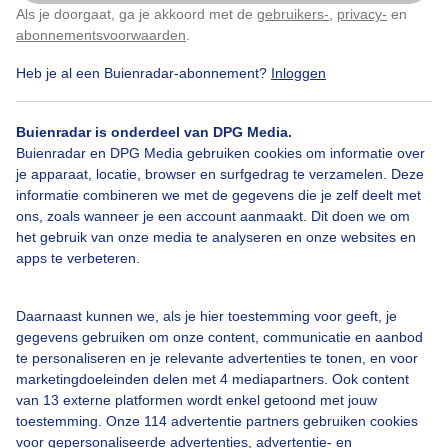
Als je doorgaat, ga je akkoord met de
gebruikers-
,
privacy-
en
Klik
hier
om dit aan te passen
abonnementsvoorwaarden
.
Heb je al een Buienradar-abonnement?
Inloggen
Bloeiendebloemen
Wolken
Buienradar is onderdeel van DPG Media.
Buienradar en DPG Media gebruiken cookies om informatie over
Bekijk slideshow
je apparaat, locatie, browser en surfgedrag te verzamelen. Deze
informatie combineren we met de gegevens die je zelf deelt met
ons, zoals wanneer je een account aanmaakt. Dit doen we om
het gebruik van onze media te analyseren en onze websites en
apps te verbeteren.
Een moment geduld aub...
Daarnaast kunnen we, als je hier toestemming voor geeft, je
gegevens gebruiken om onze content, communicatie en aanbod
te personaliseren en je relevante advertenties te tonen, en voor
marketingdoeleinden delen met 4 mediapartners. Ook content
van 13 externe platformen wordt enkel getoond met jouw
toestemming. Onze 114 advertentie partners gebruiken cookies
voor gepersonaliseerde advertenties, advertentie- en
Over Buienradar