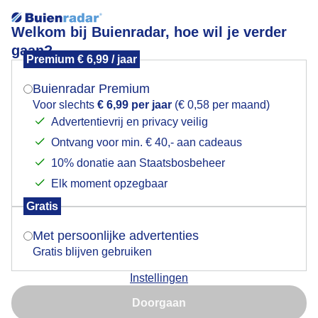
Welkom bij Buienradar, hoe wil je verder
gaan?
Premium € 6,99 / jaar
Mogen we je locatie gebruiken voor het
Bloeiende bloemen bij een bewolkte lucht
weer?
Buienradar Premium
Voor slechts
€ 6,99 per jaar
(€ 0,58 per maand)
Advertentievrij en privacy veilig
Ontvang voor min. € 40,- aan cadeaus
Indien je hier nog geen akkoord op hebt gegeven,
verschijnt er zo een pop-up uit je browser waarin
10% donatie aan Staatsbosbeheer
deze toestemming gevraagd wordt.
Elk moment opzegbaar
Gratis
Is goed, toon de popup
Met persoonlijke advertenties
Gratis blijven gebruiken
Weerfoto
Instellingen
Nu niet, misschien later
Door: Regina Vastenhout
Gemaakt: 08-10-2024, 247x bekeken
Doorgaan
Gebruik je Safari en wil je niet elke dag deze pop-up zien?