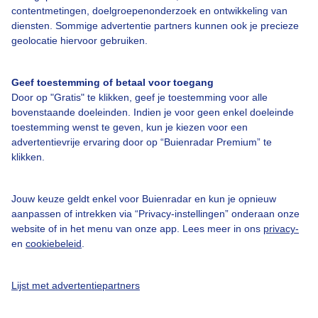
contentmetingen, doelgroepenonderzoek en ontwikkeling van
diensten. Sommige advertentie partners kunnen ook je precieze
Over Buienradar
geolocatie hiervoor gebruiken.
Bedrijfsgegevens
Geef toestemming of betaal voor toegang
Door op "Gratis" te klikken, geef je toestemming voor alle
Veelgestelde vragen
bovenstaande doeleinden. Indien je voor geen enkel doeleinde
toestemming wenst te geven, kun je kiezen voor een
Contact
advertentievrije ervaring door op “Buienradar Premium” te
Toegankelijkheid
klikken.
Gebruikersvoorwaarden
Jouw keuze geldt enkel voor Buienradar en kun je opnieuw
Adverteren
aanpassen of intrekken via “Privacy-instellingen” onderaan onze
Buienradar Team
website of in het menu van onze app. Lees meer in ons
privacy-
en
cookiebeleid
.
Privacy beleid
Cookie beleid
Lijst met advertentiepartners
Privacy instellingen