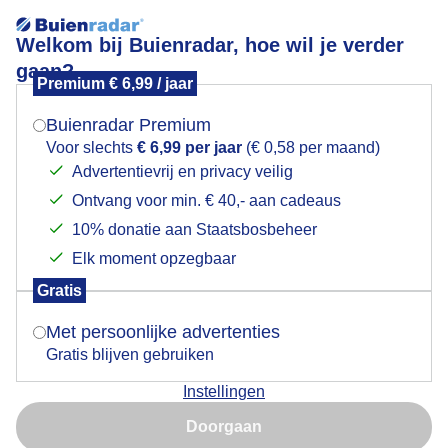
Welkom bij Buienradar, hoe wil je verder
gaan?
Premium € 6,99 / jaar
Mogen we je locatie gebruiken voor het
Damherten
weer?
Buienradar Premium
Voor slechts
€ 6,99 per jaar
(€ 0,58 per maand)
Advertentievrij en privacy veilig
Ontvang voor min. € 40,- aan cadeaus
Indien je hier nog geen akkoord op hebt gegeven,
verschijnt er zo een pop-up uit je browser waarin
10% donatie aan Staatsbosbeheer
deze toestemming gevraagd wordt.
Elk moment opzegbaar
Gratis
Is goed, toon de popup
Met persoonlijke advertenties
Gratis blijven gebruiken
Instellingen
Nu niet, misschien later
Dit is toch zoet..
Doorgaan
Gebruik je Safari en wil je niet elke dag deze pop-up zien?