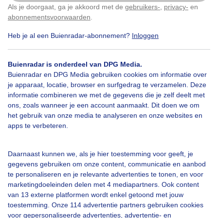
Als je doorgaat, ga je akkoord met de
gebruikers-
,
privacy-
en
Klik
hier
om dit aan te passen
Door: Loes Rodermond
Gemaakt: 05-10-2024, 273x bekeken
abonnementsvoorwaarden
.
Heb je al een Buienradar-abonnement?
Inloggen
3
Buienradar is onderdeel van DPG Media.
Damherten
Herfst
Buienradar en DPG Media gebruiken cookies om informatie over
je apparaat, locatie, browser en surfgedrag te verzamelen. Deze
informatie combineren we met de gegevens die je zelf deelt met
Bekijk slideshow
ons, zoals wanneer je een account aanmaakt. Dit doen we om
het gebruik van onze media te analyseren en onze websites en
apps te verbeteren.
Daarnaast kunnen we, als je hier toestemming voor geeft, je
gegevens gebruiken om onze content, communicatie en aanbod
Een moment geduld aub...
te personaliseren en je relevante advertenties te tonen, en voor
marketingdoeleinden delen met 4 mediapartners. Ook content
van 13 externe platformen wordt enkel getoond met jouw
toestemming. Onze 114 advertentie partners gebruiken cookies
voor gepersonaliseerde advertenties, advertentie- en