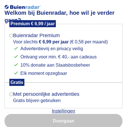
Welkom bij Buienradar, hoe wil je verder
gaan?
Premium € 6,99 / jaar
Mogen we je locatie gebruiken voor het
Windenergie.
weer?
Buienradar Premium
Voor slechts
€ 6,99 per jaar
(€ 0,58 per maand)
Advertentievrij en privacy veilig
Ontvang voor min. € 40,- aan cadeaus
Indien je hier nog geen akkoord op hebt gegeven,
verschijnt er zo een pop-up uit je browser waarin
10% donatie aan Staatsbosbeheer
deze toestemming gevraagd wordt.
Elk moment opzegbaar
Gratis
Is goed, toon de popup
Met persoonlijke advertenties
Gratis blijven gebruiken
Een krachtige zuidwestenwind was vandaag goed
Instellingen
voor de opwekking van windenergie.
Nu niet, misschien later
Doorgaan
Door: Adri Joosse
Gemaakt: 27-09-2024, 44x bekeken
Gebruik je Safari en wil je niet elke dag deze pop-up zien?