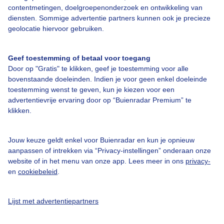
contentmetingen, doelgroepenonderzoek en ontwikkeling van
Over Buienradar
diensten. Sommige advertentie partners kunnen ook je precieze
geolocatie hiervoor gebruiken.
Bedrijfsgegevens
Veelgestelde vragen
Geef toestemming of betaal voor toegang
Door op "Gratis" te klikken, geef je toestemming voor alle
Contact
bovenstaande doeleinden. Indien je voor geen enkel doeleinde
Toegankelijkheid
toestemming wenst te geven, kun je kiezen voor een
advertentievrije ervaring door op “Buienradar Premium” te
Gebruikersvoorwaarden
klikken.
Adverteren
Buienradar Team
Jouw keuze geldt enkel voor Buienradar en kun je opnieuw
aanpassen of intrekken via “Privacy-instellingen” onderaan onze
Privacy beleid
website of in het menu van onze app. Lees meer in ons
privacy-
en
cookiebeleid
.
Cookie beleid
Privacy instellingen
Lijst met advertentiepartners
Gratis weerdata