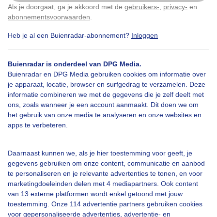
Als je doorgaat, ga je akkoord met de
gebruikers-
,
privacy-
en
Klik
hier
om dit aan te passen
abonnementsvoorwaarden
.
Heb je al een Buienradar-abonnement?
Inloggen
Krachtigezuidwestenwind
Windenergie
Buienradar is onderdeel van DPG Media.
Buienradar en DPG Media gebruiken cookies om informatie over
je apparaat, locatie, browser en surfgedrag te verzamelen. Deze
Bekijk slideshow
informatie combineren we met de gegevens die je zelf deelt met
ons, zoals wanneer je een account aanmaakt. Dit doen we om
het gebruik van onze media te analyseren en onze websites en
apps te verbeteren.
Een moment geduld aub...
Daarnaast kunnen we, als je hier toestemming voor geeft, je
gegevens gebruiken om onze content, communicatie en aanbod
te personaliseren en je relevante advertenties te tonen, en voor
marketingdoeleinden delen met 4 mediapartners. Ook content
van 13 externe platformen wordt enkel getoond met jouw
toestemming. Onze 114 advertentie partners gebruiken cookies
voor gepersonaliseerde advertenties, advertentie- en