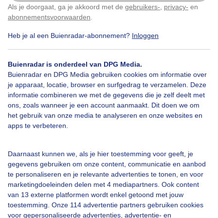
Als je doorgaat, ga je akkoord met de
gebruikers-
,
privacy-
en
Klik
hier
om dit aan te passen
abonnementsvoorwaarden
.
Door: Toon Boons
Gemaakt: 24-09-2024, 36x bekeken
Heb je al een Buienradar-abonnement?
Inloggen
Buienradar is onderdeel van DPG Media.
Buiigelucht
Nogdroog
Wolken
Buienradar en DPG Media gebruiken cookies om informatie over
je apparaat, locatie, browser en surfgedrag te verzamelen. Deze
informatie combineren we met de gegevens die je zelf deelt met
ons, zoals wanneer je een account aanmaakt. Dit doen we om
Bekijk slideshow
het gebruik van onze media te analyseren en onze websites en
apps te verbeteren.
Daarnaast kunnen we, als je hier toestemming voor geeft, je
gegevens gebruiken om onze content, communicatie en aanbod
Een moment geduld aub...
te personaliseren en je relevante advertenties te tonen, en voor
marketingdoeleinden delen met 4 mediapartners. Ook content
van 13 externe platformen wordt enkel getoond met jouw
toestemming. Onze 114 advertentie partners gebruiken cookies
voor gepersonaliseerde advertenties, advertentie- en