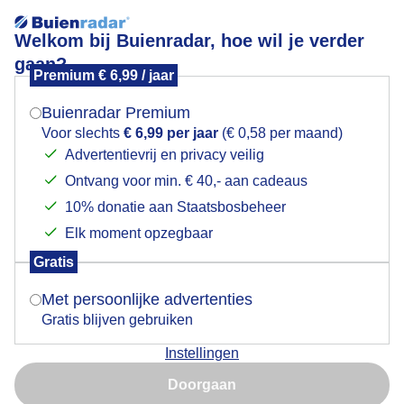
Welkom bij Buienradar, hoe wil je verder
gaan?
Premium € 6,99 / jaar
Mogen we je locatie gebruiken voor het
Lees meer.
weer?
Buienradar Premium
Zon en wolken
Voor slechts
€ 6,99 per jaar
(€ 0,58 per maand)
Advertentievrij en privacy veilig
Ontvang voor min. € 40,- aan cadeaus
Indien je hier nog geen akkoord op hebt gegeven,
verschijnt er zo een pop-up uit je browser waarin
10% donatie aan Staatsbosbeheer
deze toestemming gevraagd wordt.
Elk moment opzegbaar
Gratis
Is goed, toon de popup
Met persoonlijke advertenties
Gratis blijven gebruiken
Instellingen
Nu niet, misschien later
Een dag met afwisselend zon, wolken en buiige
Doorgaan
luchten maar het is tot ver in de middag nog droog
Gebruik je Safari en wil je niet elke dag deze pop-up zien?