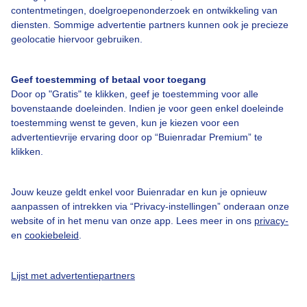
contentmetingen, doelgroepenonderzoek en ontwikkeling van
diensten. Sommige advertentie partners kunnen ook je precieze
geolocatie hiervoor gebruiken.
Over Buienradar
Geef toestemming of betaal voor toegang
Bedrijfsgegevens
Door op "Gratis" te klikken, geef je toestemming voor alle
Veelgestelde vragen
bovenstaande doeleinden. Indien je voor geen enkel doeleinde
toestemming wenst te geven, kun je kiezen voor een
Contact
advertentievrije ervaring door op “Buienradar Premium” te
Toegankelijkheid
klikken.
Gebruikersvoorwaarden
Jouw keuze geldt enkel voor Buienradar en kun je opnieuw
Adverteren
aanpassen of intrekken via “Privacy-instellingen” onderaan onze
website of in het menu van onze app. Lees meer in ons
privacy-
Buienradar Team
en
cookiebeleid
.
Privacy beleid
Cookie beleid
Lijst met advertentiepartners
Privacy instellingen