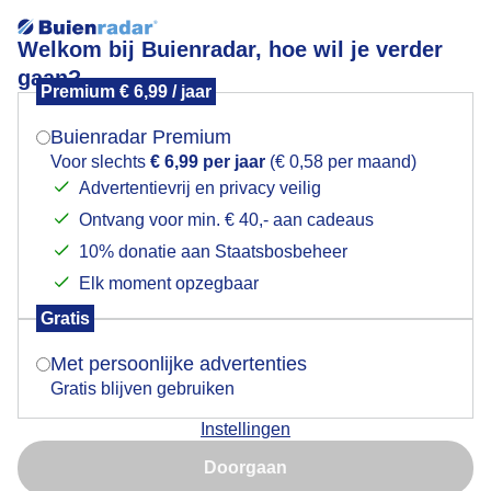
Welkom bij Buienradar, hoe wil je verder
gaan?
Premium € 6,99 / jaar
Mogen we je locatie gebruiken voor het
Zonnig laaghangende wolkenvelden
weer?
Buienradar Premium
Voor slechts
€ 6,99 per jaar
(€ 0,58 per maand)
Advertentievrij en privacy veilig
Ontvang voor min. € 40,- aan cadeaus
Indien je hier nog geen akkoord op hebt gegeven,
verschijnt er zo een pop-up uit je browser waarin
10% donatie aan Staatsbosbeheer
deze toestemming gevraagd wordt.
Elk moment opzegbaar
Gratis
Is goed, toon de popup
Met persoonlijke advertenties
Gratis blijven gebruiken
Zonnig laaghangende wolkenvelden boven zee
Instellingen
Nu niet, misschien later
Door: ria brasser
Gemaakt: 18-09-2024, 70x bekeken
Doorgaan
Gebruik je Safari en wil je niet elke dag deze pop-up zien?