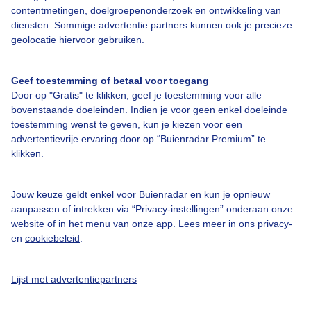
contentmetingen, doelgroepenonderzoek en ontwikkeling van
diensten. Sommige advertentie partners kunnen ook je precieze
Bedrijfsgegevens
geolocatie hiervoor gebruiken.
Veelgestelde vragen
Geef toestemming of betaal voor toegang
Contact
Door op "Gratis" te klikken, geef je toestemming voor alle
Toegankelijkheid
bovenstaande doeleinden. Indien je voor geen enkel doeleinde
toestemming wenst te geven, kun je kiezen voor een
Gebruikersvoorwaarden
advertentievrije ervaring door op “Buienradar Premium” te
klikken.
Adverteren
Buienradar Team
Jouw keuze geldt enkel voor Buienradar en kun je opnieuw
Privacy beleid
aanpassen of intrekken via “Privacy-instellingen” onderaan onze
website of in het menu van onze app. Lees meer in ons
privacy-
Cookie beleid
en
cookiebeleid
.
Privacy instellingen
Gratis weerdata
Lijst met advertentiepartners
@BuienradarNL