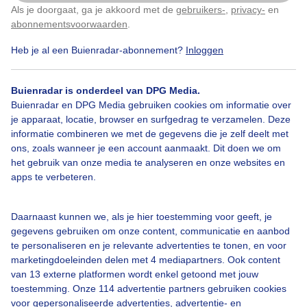
Als je doorgaat, ga je akkoord met de
gebruikers-
,
privacy-
en
Klik
hier
om dit aan te passen
abonnementsvoorwaarden
.
Heb je al een Buienradar-abonnement?
Inloggen
Laaghangendewolkenvelden
Zonnig
Niethelder
Buienradar is onderdeel van DPG Media.
Buienradar en DPG Media gebruiken cookies om informatie over
Bekijk slideshow
je apparaat, locatie, browser en surfgedrag te verzamelen. Deze
informatie combineren we met de gegevens die je zelf deelt met
ons, zoals wanneer je een account aanmaakt. Dit doen we om
het gebruik van onze media te analyseren en onze websites en
apps te verbeteren.
Een moment geduld aub...
Daarnaast kunnen we, als je hier toestemming voor geeft, je
gegevens gebruiken om onze content, communicatie en aanbod
te personaliseren en je relevante advertenties te tonen, en voor
marketingdoeleinden delen met 4 mediapartners. Ook content
van 13 externe platformen wordt enkel getoond met jouw
toestemming. Onze 114 advertentie partners gebruiken cookies
voor gepersonaliseerde advertenties, advertentie- en
Over Buienradar