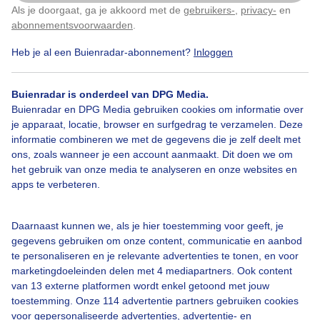
Als je doorgaat, ga je akkoord met de
gebruikers-
,
privacy-
en
Klik
hier
om dit aan te passen
abonnementsvoorwaarden
.
Heb je al een Buienradar-abonnement?
Inloggen
Wolken
Bewolkt
Blauwelucht
Heide
Heideveld
Bomen
Bos
Natuur
Wandelpad
Buienradar is onderdeel van DPG Media.
Buienradar en DPG Media gebruiken cookies om informatie over
je apparaat, locatie, browser en surfgedrag te verzamelen. Deze
informatie combineren we met de gegevens die je zelf deelt met
Bekijk slideshow
ons, zoals wanneer je een account aanmaakt. Dit doen we om
het gebruik van onze media te analyseren en onze websites en
apps te verbeteren.
Daarnaast kunnen we, als je hier toestemming voor geeft, je
gegevens gebruiken om onze content, communicatie en aanbod
Een moment geduld aub...
te personaliseren en je relevante advertenties te tonen, en voor
marketingdoeleinden delen met 4 mediapartners. Ook content
van 13 externe platformen wordt enkel getoond met jouw
toestemming. Onze 114 advertentie partners gebruiken cookies
voor gepersonaliseerde advertenties, advertentie- en