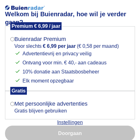
Welkom bij Buienradar, hoe wil je verder
gaan?
Premium € 6,99 / jaar
Mogen we je locatie gebruiken voor het
Wolken en Heide
weer?
Buienradar Premium
Voor slechts
€ 6,99 per jaar
(€ 0,58 per maand)
Advertentievrij en privacy veilig
Ontvang voor min. € 40,- aan cadeaus
Indien je hier nog geen akkoord op hebt gegeven,
verschijnt er zo een pop-up uit je browser waarin
10% donatie aan Staatsbosbeheer
deze toestemming gevraagd wordt.
Elk moment opzegbaar
Gratis
Is goed, toon de popup
Met persoonlijke advertenties
Gratis blijven gebruiken
... Wapenveld
Instellingen
Nu niet, misschien later
Door: Robert Herkstroter
Gemaakt: 26-08-2024, 82x bekeken
Doorgaan
Gebruik je Safari en wil je niet elke dag deze pop-up zien?