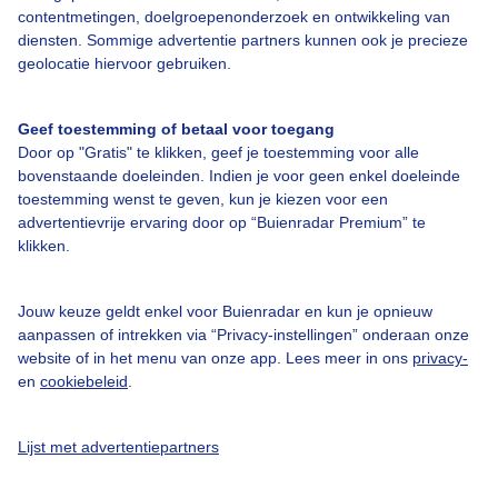
contentmetingen, doelgroepenonderzoek en ontwikkeling van
diensten. Sommige advertentie partners kunnen ook je precieze
Over Buienradar
geolocatie hiervoor gebruiken.
Bedrijfsgegevens
Geef toestemming of betaal voor toegang
Veelgestelde vragen
Door op "Gratis" te klikken, geef je toestemming voor alle
bovenstaande doeleinden. Indien je voor geen enkel doeleinde
Contact
toestemming wenst te geven, kun je kiezen voor een
advertentievrije ervaring door op “Buienradar Premium” te
Toegankelijkheid
klikken.
Gebruikersvoorwaarden
Adverteren
Jouw keuze geldt enkel voor Buienradar en kun je opnieuw
aanpassen of intrekken via “Privacy-instellingen” onderaan onze
Buienradar Team
website of in het menu van onze app. Lees meer in ons
privacy-
Privacy beleid
en
cookiebeleid
.
Cookie beleid
Lijst met advertentiepartners
Privacy instellingen
Gratis weerdata