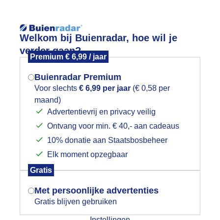
Reisinforma
Lees meer.
Welkom bij Buienradar, hoe wil je
verder gaan?
Premium € 6,99 / jaar
wijd
Foto en video
Weerzine
Buienradar Premium
Zoeken in 
Voor slechts
€ 6,99 per jaar
(€ 0,58 per
maand)
Mogen we je locatie gebruiken voor
raanoogst
Advertentievrij en privacy veilig
het weer?
Ontvang voor min. € 40,- aan cadeaus
10% donatie aan Staatsbosbeheer
Elk moment opzegbaar
Indien je hier nog geen akkoord op hebt
Gratis
gegeven, verschijnt er zo een pop-up uit
je browser waarin deze toestemming
Met persoonlijke advertenties
gevraagd wordt.
Gratis blijven gebruiken
Instellingen