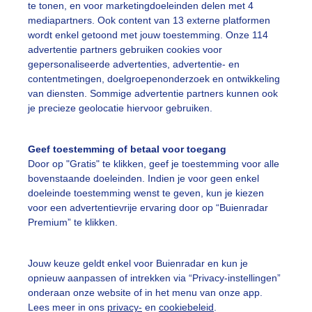
te tonen, en voor marketingdoeleinden delen met 4
mediapartners. Ook content van 13 externe platformen
wordt enkel getoond met jouw toestemming. Onze 114
arweoogst
Zomer
advertentie partners gebruiken cookies voor
gepersonaliseerde advertenties, advertentie- en
contentmetingen, doelgroepenonderzoek en ontwikkeling
ekijk slideshow
van diensten. Sommige advertentie partners kunnen ook
je precieze geolocatie hiervoor gebruiken.
Geef toestemming of betaal voor toegang
Door op "Gratis" te klikken, geef je toestemming voor alle
bovenstaande doeleinden. Indien je voor geen enkel
Een moment geduld
doeleinde toestemming wenst te geven, kun je kiezen
voor een advertentievrije ervaring door op “Buienradar
Premium” te klikken.
uienradar
Mijn weer
Jouw keuze geldt enkel voor Buienradar en kun je
opnieuw aanpassen of intrekken via “Privacy-instellingen”
fsgegevens
De Bilt
onderaan onze website of in het menu van onze app.
stelde vragen
Lees meer in ons
privacy-
en
cookiebeleid
.