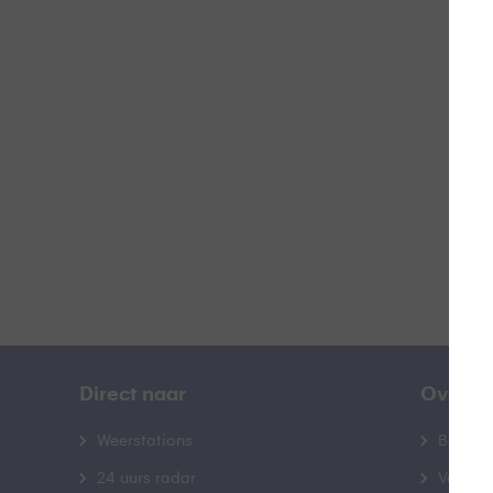
T
B
Direct naar
Over B
Weerstations
Bedrij
24 uurs radar
Veelge