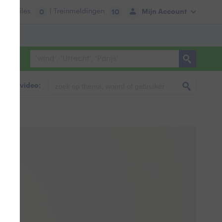
tie:
Files
| Treinmeldingen
Mijn Account
0
10
foto & video: