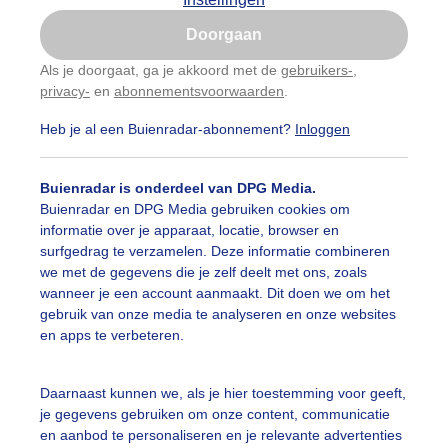
Is goed, toon de popup
Doorgaan
Nu niet, misschien later
Als je doorgaat, ga je akkoord met de
gebruikers-
,
privacy-
en
abonnementsvoorwaarden
.
Gebruik je Safari en wil je niet elke dag deze pop-up
zien?
Heb je al een Buienradar-abonnement?
Inloggen
Klik
hier
om dit aan te passen
Buienradar is onderdeel van DPG Media.
Buienradar en DPG Media gebruiken cookies om
informatie over je apparaat, locatie, browser en
surfgedrag te verzamelen. Deze informatie combineren
we met de gegevens die je zelf deelt met ons, zoals
wanneer je een account aanmaakt. Dit doen we om het
gebruik van onze media te analyseren en onze websites
en apps te verbeteren.
Daarnaast kunnen we, als je hier toestemming voor geeft,
rwe dorsen
je gegevens gebruiken om onze content, communicatie
en aanbod te personaliseren en je relevante advertenties
r: Jelle A. de Vries
Gemaakt: 19-08-2024, 67x bekeken