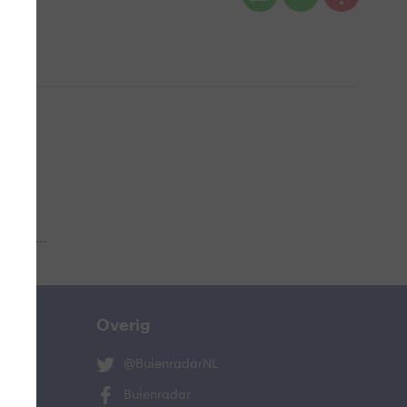
 aub...
Overig
@BuienradarNL
Buienradar