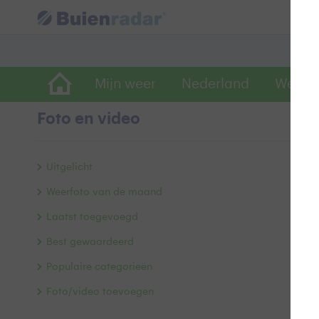
Mijn weer
Nederland
Wereld
Foto en video
G
Uitgelicht
Weerfoto van de maand
Laatst toegevoegd
Best gewaardeerd
Populaire categorieën
Foto/video toevoegen