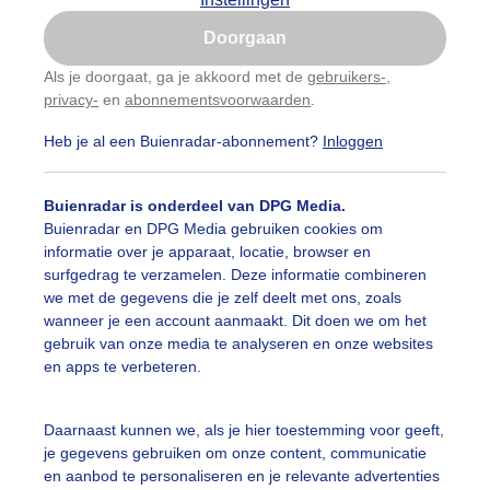
Is goed, toon de popup
Doorgaan
Nu niet, misschien later
Als je doorgaat, ga je akkoord met de
gebruikers-
,
privacy-
en
abonnementsvoorwaarden
.
Gebruik je Safari en wil je niet elke dag deze pop-up
zien?
Heb je al een Buienradar-abonnement?
Inloggen
Klik
hier
om dit aan te passen
Buienradar is onderdeel van DPG Media.
Buienradar en DPG Media gebruiken cookies om
informatie over je apparaat, locatie, browser en
surfgedrag te verzamelen. Deze informatie combineren
we met de gegevens die je zelf deelt met ons, zoals
wanneer je een account aanmaakt. Dit doen we om het
gebruik van onze media te analyseren en onze websites
en apps te verbeteren.
 overvol strand waar de parasols hutje mutje naast elkaar
Daarnaast kunnen we, als je hier toestemming voor geeft,
je gegevens gebruiken om onze content, communicatie
r: ria brasser
Gemaakt: 11-08-2024, 51x bekeken
en aanbod te personaliseren en je relevante advertenties