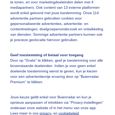
te tonen, en voor marketingdoeleinden delen met 4
mediapartners. Ook content van 13 externe platformen
utjemutjeparasols
Zeerwarmstrandweer
Parasolstrand
wordt enkel getoond met jouw toestemming. Onze 114
advertentie partners gebruiken cookies voor
gepersonaliseerde advertenties, advertentie- en
ekijk slideshow
contentmetingen, doelgroepenonderzoek en ontwikkeling
van diensten. Sommige advertentie partners kunnen ook
je precieze geolocatie hiervoor gebruiken.
Geef toestemming of betaal voor toegang
Door op "Gratis" te klikken, geef je toestemming voor alle
Een moment geduld
bovenstaande doeleinden. Indien je voor geen enkel
doeleinde toestemming wenst te geven, kun je kiezen
voor een advertentievrije ervaring door op “Buienradar
Premium” te klikken.
uienradar
Mijn weer
Jouw keuze geldt enkel voor Buienradar en kun je
fsgegevens
De Bilt
opnieuw aanpassen of intrekken via “Privacy-instellingen”
stelde vragen
onderaan onze website of in het menu van onze app.
Lees meer in ons
privacy-
en
cookiebeleid
.
t