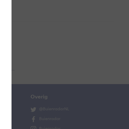
 aub...
Overig
@BuienradarNL
Buienradar
Buienradar