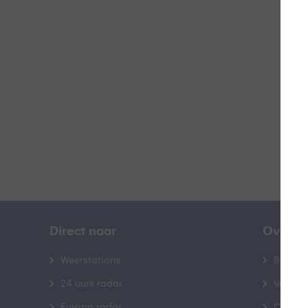
H
B
Direct naar
Over B
Weerstations
Bedrij
24 uurs radar
Veelge
Europa radar
Contac