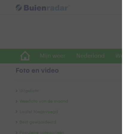
Mijn weer
Nederland
Wereld
Foto en video
K
Uitgelicht
Weerfoto van de maand
Laatst toegevoegd
Best gewaardeerd
Populaire categorieën