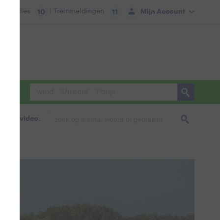
tie:
Files
| Treinmeldingen
Mijn Account
10
11
foto & video: