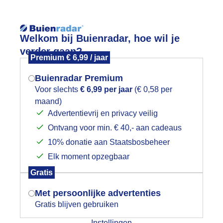
Reisinforma
Welkom bij Buienradar, hoe wil je
verder gaan?
Premium € 6,99 / jaar
Buienradar Premium
Voor slechts
€ 6,99 per jaar
(€ 0,58 per
wijd
Foto en video
Weerzine
maand)
Mogen we je locatie gebruiken voor
Advertentievrij en privacy veilig
het weer?
Zoeken in 
Ontvang voor min. € 40,- aan cadeaus
10% donatie aan Staatsbosbeheer
leurig Parasolstrand
Elk moment opzegbaar
Indien je hier nog geen akkoord op hebt
Gratis
gegeven, verschijnt er zo een pop-up uit
je browser waarin deze toestemming
Met persoonlijke advertenties
gevraagd wordt.
Gratis blijven gebruiken
Instellingen