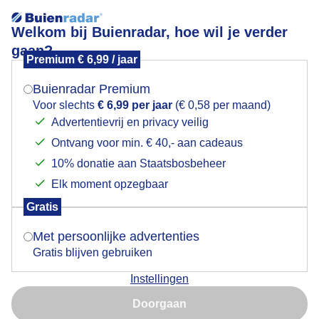
Welkom bij Buienradar, hoe wil je verder
gaan?
Premium € 6,99 / jaar
Mogen we je locatie gebruiken voor het
Zonsopkomst Markermeer Hoorn
weer?
Buienradar Premium
Voor slechts
€ 6,99 per jaar
(€ 0,58 per maand)
Advertentievrij en privacy veilig
Ontvang voor min. € 40,- aan cadeaus
Indien je hier nog geen akkoord op hebt gegeven,
verschijnt er zo een pop-up uit je browser waarin
10% donatie aan Staatsbosbeheer
deze toestemming gevraagd wordt.
Elk moment opzegbaar
Gratis
Is goed, toon de popup
Met persoonlijke advertenties
Gratis blijven gebruiken
Instellingen
Nu niet, misschien later
Door: Ger Zandbergen
Gemaakt: 04-08-2024, 313x bekeken
Doorgaan
Gebruik je Safari en wil je niet elke dag deze pop-up zien?