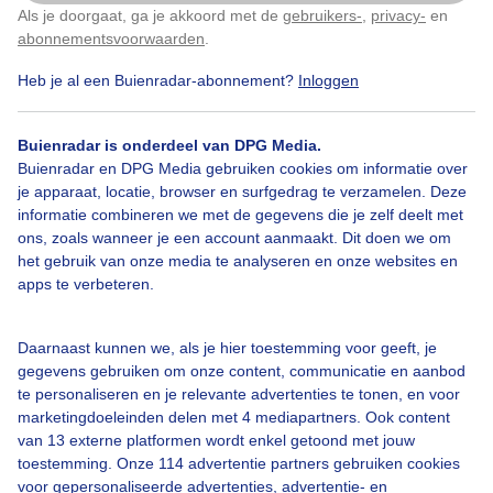
Als je doorgaat, ga je akkoord met de
gebruikers-
,
privacy-
en
Klik
hier
om dit aan te passen
abonnementsvoorwaarden
.
Zonsopkomst
#markermeer
#zomer
Heb je al een Buienradar-abonnement?
Inloggen
Buienradar is onderdeel van DPG Media.
Bekijk slideshow
Buienradar en DPG Media gebruiken cookies om informatie over
je apparaat, locatie, browser en surfgedrag te verzamelen. Deze
informatie combineren we met de gegevens die je zelf deelt met
ons, zoals wanneer je een account aanmaakt. Dit doen we om
het gebruik van onze media te analyseren en onze websites en
apps te verbeteren.
Een moment geduld aub...
Daarnaast kunnen we, als je hier toestemming voor geeft, je
gegevens gebruiken om onze content, communicatie en aanbod
te personaliseren en je relevante advertenties te tonen, en voor
marketingdoeleinden delen met 4 mediapartners. Ook content
van 13 externe platformen wordt enkel getoond met jouw
toestemming. Onze 114 advertentie partners gebruiken cookies
Over Buienradar
voor gepersonaliseerde advertenties, advertentie- en