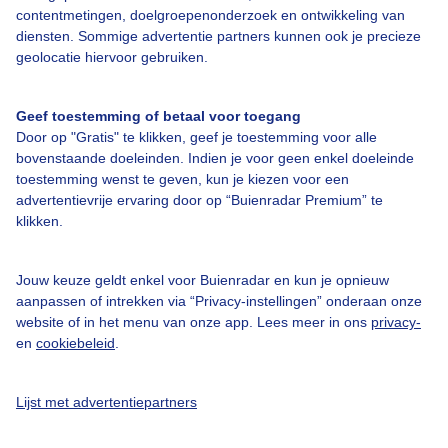
contentmetingen, doelgroepenonderzoek en ontwikkeling van
Bedrijfsgegevens
diensten. Sommige advertentie partners kunnen ook je precieze
geolocatie hiervoor gebruiken.
Veelgestelde vragen
Contact
Geef toestemming of betaal voor toegang
Toegankelijkheid
Door op "Gratis" te klikken, geef je toestemming voor alle
bovenstaande doeleinden. Indien je voor geen enkel doeleinde
Gebruikersvoorwaarden
toestemming wenst te geven, kun je kiezen voor een
advertentievrije ervaring door op “Buienradar Premium” te
Adverteren
klikken.
Buienradar Team
Privacy beleid
Jouw keuze geldt enkel voor Buienradar en kun je opnieuw
aanpassen of intrekken via “Privacy-instellingen” onderaan onze
Cookie beleid
website of in het menu van onze app. Lees meer in ons
privacy-
Privacy instellingen
en
cookiebeleid
.
Gratis weerdata
Lijst met advertentiepartners
@BuienradarNL