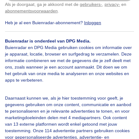
Als je doorgaat, ga je akkoord met de
gebruikers-
,
privacy-
en
Klik
hier
om dit aan te passen
abonnementsvoorwaarden
.
Heb je al een Buienradar-abonnement?
Inloggen
Parasolweer
Stralendezonovergotenwarmestranddag
Buienradar is onderdeel van DPG Media.
Buienradar en DPG Media gebruiken cookies om informatie over
je apparaat, locatie, browser en surfgedrag te verzamelen. Deze
Bekijk slideshow
informatie combineren we met de gegevens die je zelf deelt met
ons, zoals wanneer je een account aanmaakt. Dit doen we om
het gebruik van onze media te analyseren en onze websites en
apps te verbeteren.
Een moment geduld aub...
Daarnaast kunnen we, als je hier toestemming voor geeft, je
gegevens gebruiken om onze content, communicatie en aanbod
te personaliseren en je relevante advertenties te tonen, en voor
marketingdoeleinden delen met 4 mediapartners. Ook content
van 13 externe platformen wordt enkel getoond met jouw
toestemming. Onze 114 advertentie partners gebruiken cookies
voor gepersonaliseerde advertenties, advertentie- en