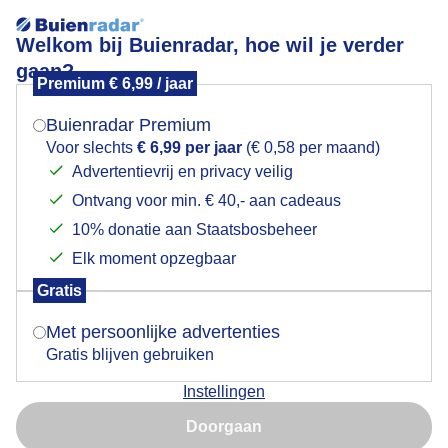
Welkom bij Buienradar, hoe wil je verder
gaan?
Premium € 6,99 / jaar
Mogen we je locatie gebruiken voor het
Onder de parasol
weer?
Buienradar Premium
Voor slechts
€ 6,99 per jaar
(€ 0,58 per maand)
Advertentievrij en privacy veilig
Ontvang voor min. € 40,- aan cadeaus
Indien je hier nog geen akkoord op hebt gegeven,
verschijnt er zo een pop-up uit je browser waarin
10% donatie aan Staatsbosbeheer
deze toestemming gevraagd wordt.
Elk moment opzegbaar
Gratis
Is goed, toon de popup
Met persoonlijke advertenties
Gratis blijven gebruiken
Stralende zonovergoten warme stranddag schaduw
Instellingen
zoeken onder de parasol
Nu niet, misschien later
Doorgaan
Door: ria brasser
Gemaakt: 29-07-2024, 77x bekeken
Gebruik je Safari en wil je niet elke dag deze pop-up zien?