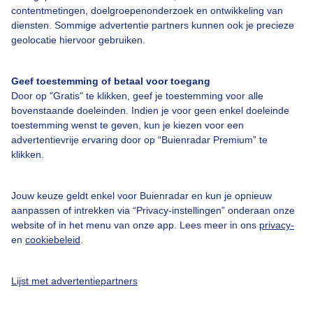
Over Buienradar
contentmetingen, doelgroepenonderzoek en ontwikkeling van
diensten. Sommige advertentie partners kunnen ook je precieze
geolocatie hiervoor gebruiken.
Bedrijfsgegevens
Veelgestelde vragen
Geef toestemming of betaal voor toegang
Door op "Gratis" te klikken, geef je toestemming voor alle
Contact
bovenstaande doeleinden. Indien je voor geen enkel doeleinde
Toegankelijkheid
toestemming wenst te geven, kun je kiezen voor een
advertentievrije ervaring door op “Buienradar Premium” te
Gebruikersvoorwaarden
klikken.
Adverteren
Buienradar Team
Jouw keuze geldt enkel voor Buienradar en kun je opnieuw
aanpassen of intrekken via “Privacy-instellingen” onderaan onze
Privacy beleid
website of in het menu van onze app. Lees meer in ons
privacy-
en
cookiebeleid
.
Cookie beleid
Privacy instellingen
Lijst met advertentiepartners
Gratis weerdata