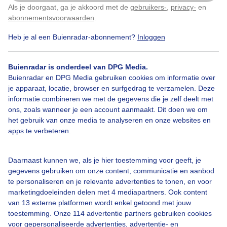
Als je doorgaat, ga je akkoord met de
gebruikers-
,
privacy-
en
Klik
hier
om dit aan te passen
abonnementsvoorwaarden
.
Heb je al een Buienradar-abonnement?
Inloggen
Alternatiefvakantieuitje
Bewolkt
Geenstrandweer
Buienradar is onderdeel van DPG Media.
Buienradar en DPG Media gebruiken cookies om informatie over
je apparaat, locatie, browser en surfgedrag te verzamelen. Deze
Bekijk slideshow
informatie combineren we met de gegevens die je zelf deelt met
ons, zoals wanneer je een account aanmaakt. Dit doen we om
het gebruik van onze media te analyseren en onze websites en
apps te verbeteren.
Een moment geduld aub...
Daarnaast kunnen we, als je hier toestemming voor geeft, je
gegevens gebruiken om onze content, communicatie en aanbod
te personaliseren en je relevante advertenties te tonen, en voor
marketingdoeleinden delen met 4 mediapartners. Ook content
van 13 externe platformen wordt enkel getoond met jouw
toestemming. Onze 114 advertentie partners gebruiken cookies
voor gepersonaliseerde advertenties, advertentie- en