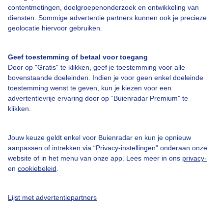
Over Buienradar
contentmetingen, doelgroepenonderzoek en ontwikkeling van
diensten. Sommige advertentie partners kunnen ook je precieze
geolocatie hiervoor gebruiken.
Bedrijfsgegevens
Veelgestelde vragen
Geef toestemming of betaal voor toegang
Door op "Gratis" te klikken, geef je toestemming voor alle
Contact
bovenstaande doeleinden. Indien je voor geen enkel doeleinde
Toegankelijkheid
toestemming wenst te geven, kun je kiezen voor een
advertentievrije ervaring door op “Buienradar Premium” te
Gebruikersvoorwaarden
klikken.
Adverteren
Buienradar Team
Jouw keuze geldt enkel voor Buienradar en kun je opnieuw
aanpassen of intrekken via “Privacy-instellingen” onderaan onze
Privacy beleid
website of in het menu van onze app. Lees meer in ons
privacy-
en
cookiebeleid
.
Cookie beleid
Privacy instellingen
Lijst met advertentiepartners
Gratis weerdata