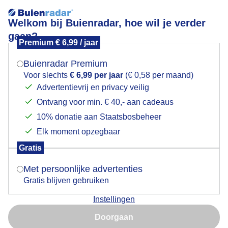
Welkom bij Buienradar, hoe wil je verder
gaan?
Premium € 6,99 / jaar
Mogen we je locatie gebruiken voor het
Alternatief vakantieuitje antiek/curiosamarkt
weer?
Buienradar Premium
Voor slechts
€ 6,99 per jaar
(€ 0,58 per maand)
Advertentievrij en privacy veilig
Ontvang voor min. € 40,- aan cadeaus
Indien je hier nog geen akkoord op hebt gegeven,
verschijnt er zo een pop-up uit je browser waarin
10% donatie aan Staatsbosbeheer
deze toestemming gevraagd wordt.
Elk moment opzegbaar
Gratis
Is goed, toon de popup
Met persoonlijke advertenties
Gratis blijven gebruiken
Alternatief vakantieuitje antiek/curiosamarkt bij
Instellingen
geen strandweer
Nu niet, misschien later
Doorgaan
Door: ria brasser
Gemaakt: 08-07-2024, 78x bekeken
Gebruik je Safari en wil je niet elke dag deze pop-up zien?