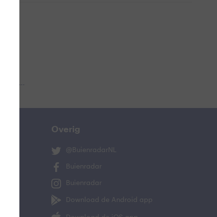
 aub...
Overig
@BuienradarNL
Buienradar
Buienradar
Download de Android app