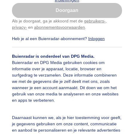
Is goed, toon de popup
Doorgaan
Nu niet, misschien later
Als je doorgaat, ga je akkoord met de
gebruikers-
,
privacy-
en
abonnementsvoorwaarden
.
Gebruik je Safari en wil je niet elke dag deze pop-up
zien?
Heb je al een Buienradar-abonnement?
Inloggen
Klik
hier
om dit aan te passen
Buienradar is onderdeel van DPG Media.
Buienradar en DPG Media gebruiken cookies om
informatie over je apparaat, locatie, browser en
surfgedrag te verzamelen. Deze informatie combineren
we met de gegevens die je zelf deelt met ons, zoals
wanneer je een account aanmaakt. Dit doen we om het
gebruik van onze media te analyseren en onze websites
lmeesje bij de voedersilo
en apps te verbeteren.
r: Astrid Wiessner Hoog
Gemaakt: 03-07-2024, 75x bekeken
Daarnaast kunnen we, als je hier toestemming voor geeft,
oolmeesje
Dieren
je gegevens gebruiken om onze content, communicatie
en aanbod te personaliseren en je relevante advertenties