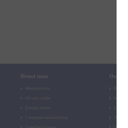
B
Direct naar
Over B
Weerstations
Bedrij
24 uurs radar
Veelge
Europa radar
Contac
7-daagse verwachting
Toegank
Satelliet Europa
Gebrui