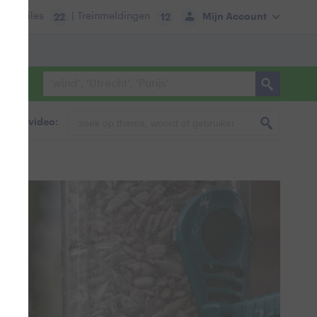
tie:
Files
| Treinmeldingen
Mijn Account
22
12
foto & video: