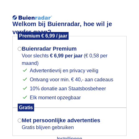
Reisinforma
Lees meer.
Welkom bij Buienradar, hoe wil je
verder gaan?
Premium € 6,99 / jaar
wijd
Foto en video
Weerzine
Buienradar Premium
Zoeken in 
Voor slechts
€ 6,99 per jaar
(€ 0,58 per
maand)
Mogen we je locatie gebruiken voor
a er moet toch gegeten worden
Advertentievrij en privacy veilig
het weer?
Ontvang voor min. € 40,- aan cadeaus
10% donatie aan Staatsbosbeheer
Elk moment opzegbaar
Indien je hier nog geen akkoord op hebt
Gratis
gegeven, verschijnt er zo een pop-up uit
je browser waarin deze toestemming
Met persoonlijke advertenties
gevraagd wordt.
Gratis blijven gebruiken
Instellingen