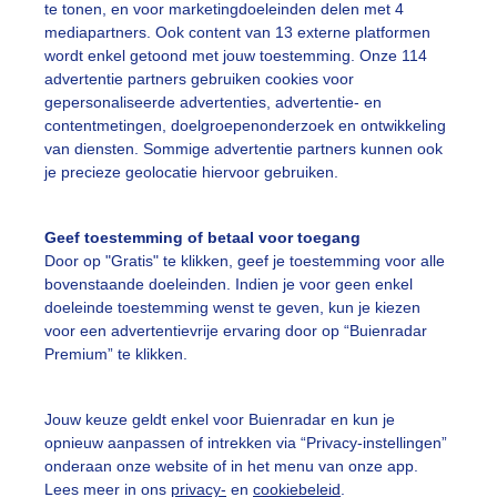
te tonen, en voor marketingdoeleinden delen met 4
mediapartners. Ook content van 13 externe platformen
ekijk slideshow
wordt enkel getoond met jouw toestemming. Onze 114
advertentie partners gebruiken cookies voor
gepersonaliseerde advertenties, advertentie- en
contentmetingen, doelgroepenonderzoek en ontwikkeling
van diensten. Sommige advertentie partners kunnen ook
je precieze geolocatie hiervoor gebruiken.
Een moment geduld
Geef toestemming of betaal voor toegang
Door op "Gratis" te klikken, geef je toestemming voor alle
bovenstaande doeleinden. Indien je voor geen enkel
uienradar
Mijn weer
doeleinde toestemming wenst te geven, kun je kiezen
voor een advertentievrije ervaring door op “Buienradar
fsgegevens
De Bilt
Premium” te klikken.
stelde vragen
Jouw keuze geldt enkel voor Buienradar en kun je
t
opnieuw aanpassen of intrekken via “Privacy-instellingen”
elijkheid
onderaan onze website of in het menu van onze app.
Lees meer in ons
privacy-
en
cookiebeleid
.
kersvoorwaarden