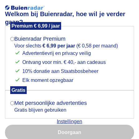
Welkom bij Buienradar, hoe wil je verder
gaan?
Premium € 6,99 / jaar
Mogen we je locatie gebruiken voor het
Lees meer.
weer?
Buienradar Premium
Bedankt voor alle jaren Reinier
Voor slechts
€ 6,99 per jaar
(€ 0,58 per maand)
Advertentievrij en privacy veilig
Ontvang voor min. € 40,- aan cadeaus
Indien je hier nog geen akkoord op hebt gegeven,
verschijnt er zo een pop-up uit je browser waarin
10% donatie aan Staatsbosbeheer
deze toestemming gevraagd wordt.
Elk moment opzegbaar
Gratis
Is goed, toon de popup
Met persoonlijke advertenties
Gratis blijven gebruiken
Instellingen
Nu niet, misschien later
Bedankt Reinier
Doorgaan
Gebruik je Safari en wil je niet elke dag deze pop-up zien?