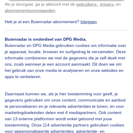
Als je doorgaat, ga je akkoord met de
gebruikers-
,
privacy-
en
Klik
hier
om dit aan te passen
Door: Joyce Derksen
Gemaakt: 28-06-2024, 89x bekeken
abonnementsvoorwaarden
.
Heb je al een Buienradar-abonnement?
Inloggen
Reinier
Afscheid
Buienradar is onderdeel van DPG Media.
Buienradar en DPG Media gebruiken cookies om informatie over
je apparaat, locatie, browser en surfgedrag te verzamelen. Deze
informatie combineren we met de gegevens die je zelf deelt met
Bekijk slideshow
ons, zoals wanneer je een account aanmaakt. Dit doen we om
het gebruik van onze media te analyseren en onze websites en
apps te verbeteren.
Daarnaast kunnen we, als je hier toestemming voor geeft, je
Een moment geduld aub...
gegevens gebruiken om onze content, communicatie en aanbod
te personaliseren en je relevante advertenties te tonen, en voor
marketingdoeleinden delen met 4 mediapartners. Ook content
van 13 externe platformen wordt enkel getoond met jouw
toestemming. Onze 114 advertentie partners gebruiken cookies
voor gepersonaliseerde advertenties, advertentie- en