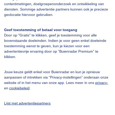
contentmetingen, doelgroepenonderzoek en ontwikkeling van
diensten. Sommige advertentie partners kunnen ook je precieze
Over Buienradar
geolocatie hiervoor gebruiken.
Bedrijfsgegevens
Geef toestemming of betaal voor toegang
Veelgestelde vragen
Door op "Gratis" te klikken, geef je toestemming voor alle
bovenstaande doeleinden. Indien je voor geen enkel doeleinde
Contact
toestemming wenst te geven, kun je kiezen voor een
advertentievrije ervaring door op “Buienradar Premium” te
Toegankelijkheid
klikken.
Gebruikersvoorwaarden
Adverteren
Jouw keuze geldt enkel voor Buienradar en kun je opnieuw
aanpassen of intrekken via “Privacy-instellingen” onderaan onze
Buienradar Team
website of in het menu van onze app. Lees meer in ons
privacy-
Privacy beleid
en
cookiebeleid
.
Cookie beleid
Lijst met advertentiepartners
Privacy instellingen
Gratis weerdata