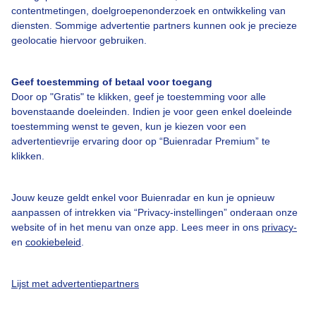
Over Buienradar
contentmetingen, doelgroepenonderzoek en ontwikkeling van
diensten. Sommige advertentie partners kunnen ook je precieze
geolocatie hiervoor gebruiken.
Bedrijfsgegevens
Veelgestelde vragen
Geef toestemming of betaal voor toegang
Door op "Gratis" te klikken, geef je toestemming voor alle
Contact
bovenstaande doeleinden. Indien je voor geen enkel doeleinde
Toegankelijkheid
toestemming wenst te geven, kun je kiezen voor een
advertentievrije ervaring door op “Buienradar Premium” te
Gebruikersvoorwaarden
klikken.
Adverteren
Buienradar Team
Jouw keuze geldt enkel voor Buienradar en kun je opnieuw
aanpassen of intrekken via “Privacy-instellingen” onderaan onze
Privacy beleid
website of in het menu van onze app. Lees meer in ons
privacy-
en
cookiebeleid
.
Cookie beleid
Privacy instellingen
Lijst met advertentiepartners
Gratis weerdata