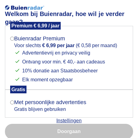
Welkom bij Buienradar, hoe wil je verder
gaan?
Premium € 6,99 / jaar
Mogen we je locatie gebruiken voor het
Oranje boven
weer?
Buienradar Premium
Voor slechts
€ 6,99 per jaar
(€ 0,58 per maand)
Advertentievrij en privacy veilig
Ontvang voor min. € 40,- aan cadeaus
Indien je hier nog geen akkoord op hebt gegeven,
verschijnt er zo een pop-up uit je browser waarin
10% donatie aan Staatsbosbeheer
deze toestemming gevraagd wordt.
Elk moment opzegbaar
Gratis
Is goed, toon de popup
Met persoonlijke advertenties
Gratis blijven gebruiken
Op naar de wedstrijd van vanavond en wensen het
Instellingen
Nederlands elftal veel succes
Nu niet, misschien later
Doorgaan
Door: Toon Boons
Gemaakt: 21-06-2024, 71x bekeken
Gebruik je Safari en wil je niet elke dag deze pop-up zien?