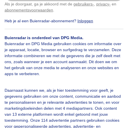
Als je doorgaat, ga je akkoord met de
gebruikers-
,
privacy-
en
Klik
hier
om dit aan te passen
abonnementsvoorwaarden
.
Heb je al een Buienradar-abonnement?
Inloggen
Oranje
Nederland
Voetbal
Buienradar is onderdeel van DPG Media.
Buienradar en DPG Media gebruiken cookies om informatie over
je apparaat, locatie, browser en surfgedrag te verzamelen. Deze
Bekijk slideshow
informatie combineren we met de gegevens die je zelf deelt met
ons, zoals wanneer je een account aanmaakt. Dit doen we om
het gebruik van onze media te analyseren en onze websites en
apps te verbeteren.
Een moment geduld aub...
Daarnaast kunnen we, als je hier toestemming voor geeft, je
gegevens gebruiken om onze content, communicatie en aanbod
te personaliseren en je relevante advertenties te tonen, en voor
marketingdoeleinden delen met 4 mediapartners. Ook content
van 13 externe platformen wordt enkel getoond met jouw
toestemming. Onze 114 advertentie partners gebruiken cookies
voor gepersonaliseerde advertenties, advertentie- en