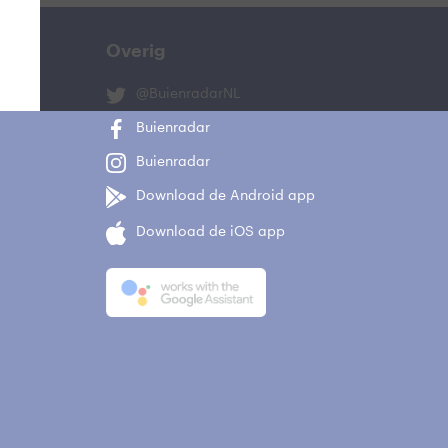
Overig
@BuienradarNL
Buienradar
Buienradar
Download de Android app
Download de iOS app