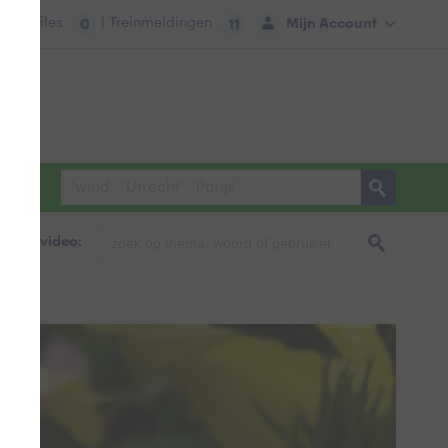
tie:
Files
| Treinmeldingen
Mijn Account
0
11
foto & video: