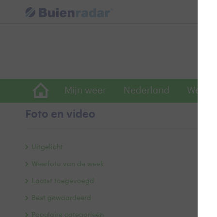
Mijn weer
Nederland
Wereld
Foto en video
R
Uitgelicht
Weerfoto van de week
Laatst toegevoegd
Best gewaardeerd
Populaire categorieën