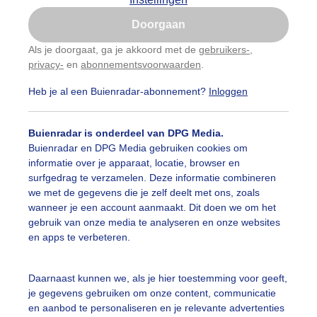
Is goed, toon de popup
Doorgaan
Nu niet, misschien later
Als je doorgaat, ga je akkoord met de
gebruikers-
,
privacy-
en
abonnementsvoorwaarden
.
Gebruik je Safari en wil je niet elke dag deze pop-up
zien?
Heb je al een Buienradar-abonnement?
Inloggen
Klik
hier
om dit aan te passen
Buienradar is onderdeel van DPG Media.
Buienradar en DPG Media gebruiken cookies om
informatie over je apparaat, locatie, browser en
surfgedrag te verzamelen. Deze informatie combineren
we met de gegevens die je zelf deelt met ons, zoals
wanneer je een account aanmaakt. Dit doen we om het
gebruik van onze media te analyseren en onze websites
en apps te verbeteren.
Daarnaast kunnen we, als je hier toestemming voor geeft,
je gegevens gebruiken om onze content, communicatie
en aanbod te personaliseren en je relevante advertenties