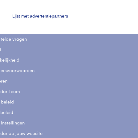
uienradar
Mijn weer
Lijst met advertentiepartners
fsgegevens
De Bilt
stelde vragen
t
elijkheid
kersvoorwaarden
eren
adar Team
 beleid
 beleid
 instellingen
adar op jouw website