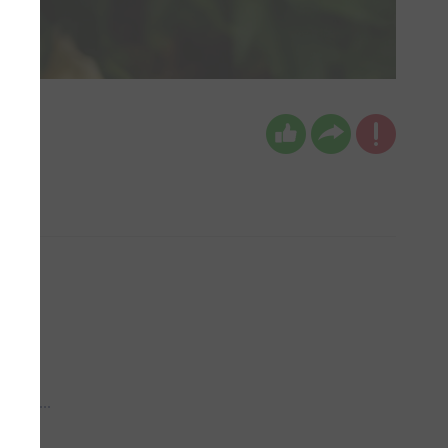
 aub...