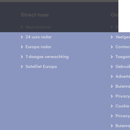
Direct naar
Over B
Weerstations
Bedrij
24 uurs radar
Veelge
Europa radar
Contac
7-daagse verwachting
Toegank
Satelliet Europa
Gebrui
Advert
Buienr
Privacy
Cookie
Privacy
Buienr