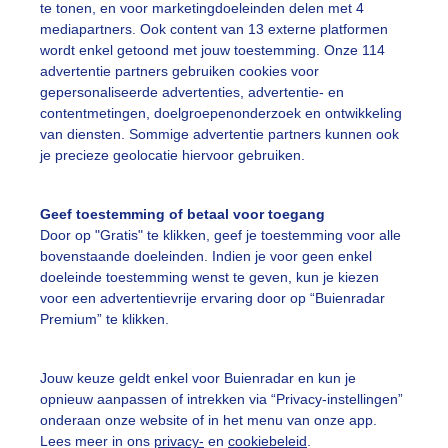
te tonen, en voor marketingdoeleinden delen met 4
mediapartners. Ook content van 13 externe platformen
wordt enkel getoond met jouw toestemming. Onze 114
advertentie partners gebruiken cookies voor
gepersonaliseerde advertenties, advertentie- en
er is toch gestart?
contentmetingen, doelgroepenonderzoek en ontwikkeling
van diensten. Sommige advertentie partners kunnen ook
r: Roos Vaessen
Gemaakt: 21-06-2024, 45x bekeken
je precieze geolocatie hiervoor gebruiken.
eunisbloem
Zomer
Regen
Geef toestemming of betaal voor toegang
Door op "Gratis" te klikken, geef je toestemming voor alle
bovenstaande doeleinden. Indien je voor geen enkel
ekijk slideshow
doeleinde toestemming wenst te geven, kun je kiezen
voor een advertentievrije ervaring door op “Buienradar
Premium” te klikken.
Jouw keuze geldt enkel voor Buienradar en kun je
opnieuw aanpassen of intrekken via “Privacy-instellingen”
Een moment geduld
onderaan onze website of in het menu van onze app.
Lees meer in ons
privacy-
en
cookiebeleid
.