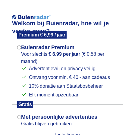
Reisinforma
Welkom bij Buienradar, hoe wil je
verder gaan?
Premium € 6,99 / jaar
Buienradar Premium
Voor slechts
€ 6,99 per jaar
(€ 0,58 per
wijd
Foto en video
Weerzine
maand)
Mogen we je locatie gebruiken voor
Advertentievrij en privacy veilig
het weer?
Zoeken in 
Ontvang voor min. € 40,- aan cadeaus
10% donatie aan Staatsbosbeheer
egendruppels op de teunisbloem.
Elk moment opzegbaar
Indien je hier nog geen akkoord op hebt
Gratis
gegeven, verschijnt er zo een pop-up uit
je browser waarin deze toestemming
Met persoonlijke advertenties
gevraagd wordt.
Gratis blijven gebruiken
Instellingen