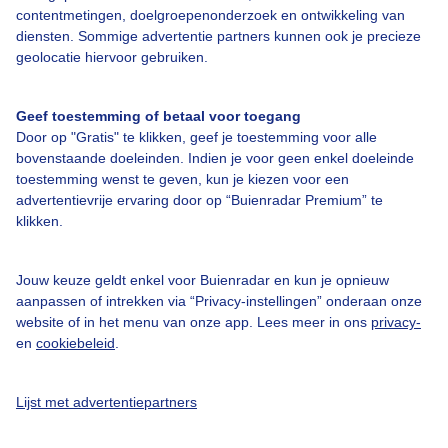
contentmetingen, doelgroepenonderzoek en ontwikkeling van
diensten. Sommige advertentie partners kunnen ook je precieze
Bedrijfsgegevens
geolocatie hiervoor gebruiken.
Veelgestelde vragen
Geef toestemming of betaal voor toegang
Contact
Door op "Gratis" te klikken, geef je toestemming voor alle
Toegankelijkheid
bovenstaande doeleinden. Indien je voor geen enkel doeleinde
toestemming wenst te geven, kun je kiezen voor een
Gebruikersvoorwaarden
advertentievrije ervaring door op “Buienradar Premium” te
klikken.
Adverteren
Buienradar Team
Jouw keuze geldt enkel voor Buienradar en kun je opnieuw
Privacy beleid
aanpassen of intrekken via “Privacy-instellingen” onderaan onze
website of in het menu van onze app. Lees meer in ons
privacy-
Cookie beleid
en
cookiebeleid
.
Privacy instellingen
Gratis weerdata
Lijst met advertentiepartners
@BuienradarNL