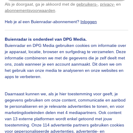
Als je doorgaat, ga je akkoord met de
gebruikers-
,
privacy-
en
Klik
hier
om dit aan te passen
abonnementsvoorwaarden
.
Heb je al een Buienradar-abonnement?
Inloggen
Lichgevendewolken
Weerspiegeling
Buienradar is onderdeel van DPG Media.
Buienradar en DPG Media gebruiken cookies om informatie over
Bekijk slideshow
je apparaat, locatie, browser en surfgedrag te verzamelen. Deze
informatie combineren we met de gegevens die je zelf deelt met
ons, zoals wanneer je een account aanmaakt. Dit doen we om
het gebruik van onze media te analyseren en onze websites en
apps te verbeteren.
Een moment geduld aub...
Daarnaast kunnen we, als je hier toestemming voor geeft, je
gegevens gebruiken om onze content, communicatie en aanbod
te personaliseren en je relevante advertenties te tonen, en voor
marketingdoeleinden delen met 4 mediapartners. Ook content
van 13 externe platformen wordt enkel getoond met jouw
toestemming. Onze 114 advertentie partners gebruiken cookies
voor gepersonaliseerde advertenties, advertentie- en
Over Buienradar