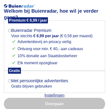
Welkom bij Buienradar, hoe wil je verder
gaan?
Premium € 6,99 / jaar
Mogen we je locatie gebruiken voor het
Wauw.....23.00 uur
weer?
Buienradar Premium
Voor slechts
€ 6,99 per jaar
(€ 0,58 per maand)
Advertentievrij en privacy veilig
Ontvang voor min. € 40,- aan cadeaus
Indien je hier nog geen akkoord op hebt gegeven,
verschijnt er zo een pop-up uit je browser waarin
10% donatie aan Staatsbosbeheer
deze toestemming gevraagd wordt.
Elk moment opzegbaar
Gratis
Is goed, toon de popup
Met persoonlijke advertenties
Gratis blijven gebruiken
Vanavond, wat een prachtige lucht
Instellingen
Nu niet, misschien later
Door: Dilia van Zon
Gemaakt: 18-06-2024, 51x bekeken
Doorgaan
Gebruik je Safari en wil je niet elke dag deze pop-up zien?