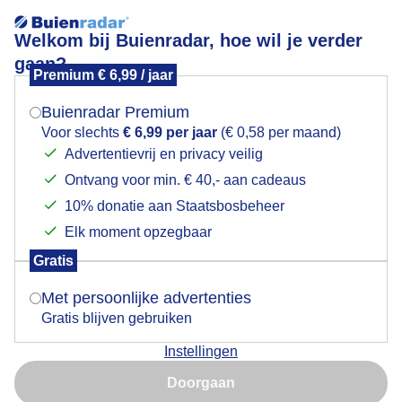
Welkom bij Buienradar, hoe wil je verder
gaan?
Premium € 6,99 / jaar
Mogen we je locatie gebruiken voor het
Onheilspellende luchten.
weer?
Buienradar Premium
Voor slechts
€ 6,99 per jaar
(€ 0,58 per maand)
Advertentievrij en privacy veilig
Ontvang voor min. € 40,- aan cadeaus
Indien je hier nog geen akkoord op hebt gegeven,
verschijnt er zo een pop-up uit je browser waarin
10% donatie aan Staatsbosbeheer
deze toestemming gevraagd wordt.
Onheilspellende luchten vandaag.
Elk moment opzegbaar
Gratis
Is goed, toon de popup
Door: willie.elschot1963@gmail.com
Met persoonlijke advertenties
Gemaakt: 12-06-2024, 71x bekeken
Gratis blijven gebruiken
Instellingen
Nu niet, misschien later
#onheilspellendeluchten
Wolken
Doorgaan
Gebruik je Safari en wil je niet elke dag deze pop-up zien?