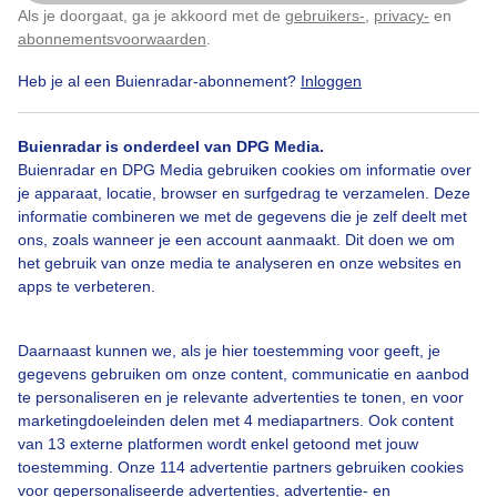
Als je doorgaat, ga je akkoord met de
gebruikers-
,
privacy-
en
Klik
hier
om dit aan te passen
Bekijk slideshow
abonnementsvoorwaarden
.
Heb je al een Buienradar-abonnement?
Inloggen
Buienradar is onderdeel van DPG Media.
Buienradar en DPG Media gebruiken cookies om informatie over
Een moment geduld aub...
je apparaat, locatie, browser en surfgedrag te verzamelen. Deze
informatie combineren we met de gegevens die je zelf deelt met
ons, zoals wanneer je een account aanmaakt. Dit doen we om
het gebruik van onze media te analyseren en onze websites en
apps te verbeteren.
Daarnaast kunnen we, als je hier toestemming voor geeft, je
Over Buienradar
gegevens gebruiken om onze content, communicatie en aanbod
te personaliseren en je relevante advertenties te tonen, en voor
marketingdoeleinden delen met 4 mediapartners. Ook content
Bedrijfsgegevens
van 13 externe platformen wordt enkel getoond met jouw
Veelgestelde vragen
toestemming. Onze 114 advertentie partners gebruiken cookies
voor gepersonaliseerde advertenties, advertentie- en
Contact