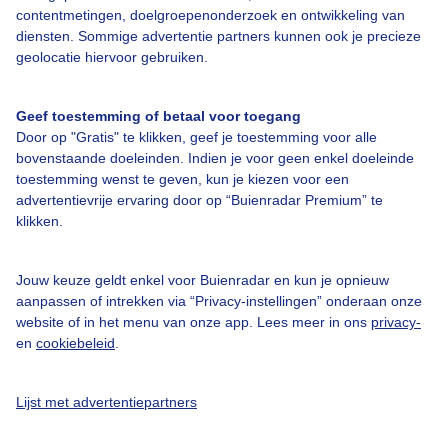
contentmetingen, doelgroepenonderzoek en ontwikkeling van
Toegankelijkheid
diensten. Sommige advertentie partners kunnen ook je precieze
geolocatie hiervoor gebruiken.
Gebruikersvoorwaarden
Adverteren
Geef toestemming of betaal voor toegang
Buienradar Team
Door op "Gratis" te klikken, geef je toestemming voor alle
bovenstaande doeleinden. Indien je voor geen enkel doeleinde
Privacy beleid
toestemming wenst te geven, kun je kiezen voor een
advertentievrije ervaring door op “Buienradar Premium” te
Cookie beleid
klikken.
Privacy instellingen
Gratis weerdata
Jouw keuze geldt enkel voor Buienradar en kun je opnieuw
aanpassen of intrekken via “Privacy-instellingen” onderaan onze
@BuienradarNL
website of in het menu van onze app. Lees meer in ons
privacy-
en
cookiebeleid
.
Buienradar
Buienradar
Lijst met advertentiepartners