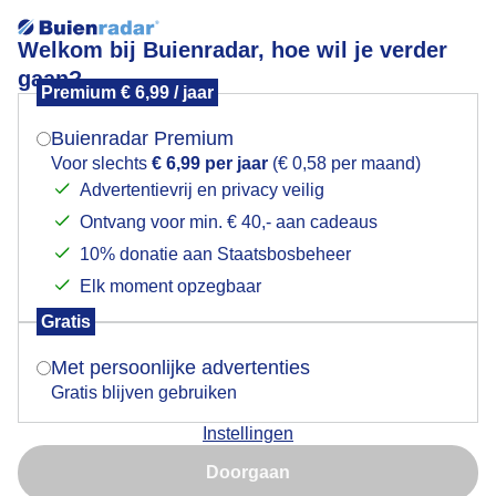
Welkom bij Buienradar, hoe wil je verder
gaan?
Premium € 6,99 / jaar
Mogen we je locatie gebruiken voor het
Vrij aardig weer
weer?
Buienradar Premium
Voor slechts
€ 6,99 per jaar
(€ 0,58 per maand)
Advertentievrij en privacy veilig
Ontvang voor min. € 40,- aan cadeaus
Indien je hier nog geen akkoord op hebt gegeven,
verschijnt er zo een pop-up uit je browser waarin
10% donatie aan Staatsbosbeheer
deze toestemming gevraagd wordt.
Elk moment opzegbaar
Gratis
Is goed, toon de popup
Met persoonlijke advertenties
Gratis blijven gebruiken
Vrij aardige dag afentoe wat donkere wolken soms
Instellingen
een beetje zon
Nu niet, misschien later
Doorgaan
Door: ria brasser
Gemaakt: 04-06-2024, 69x bekeken
Gebruik je Safari en wil je niet elke dag deze pop-up zien?