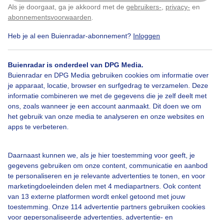
Als je doorgaat, ga je akkoord met de
gebruikers-
,
privacy-
en
Klik
hier
om dit aan te passen
abonnementsvoorwaarden
.
Heb je al een Buienradar-abonnement?
Inloggen
Vrijaardigedrogedag
Somseenbeetjezon
Buienradar is onderdeel van DPG Media.
Afentoedonkerewolken
Buienradar en DPG Media gebruiken cookies om informatie over
je apparaat, locatie, browser en surfgedrag te verzamelen. Deze
informatie combineren we met de gegevens die je zelf deelt met
ons, zoals wanneer je een account aanmaakt. Dit doen we om
Bekijk slideshow
het gebruik van onze media te analyseren en onze websites en
apps te verbeteren.
Daarnaast kunnen we, als je hier toestemming voor geeft, je
gegevens gebruiken om onze content, communicatie en aanbod
te personaliseren en je relevante advertenties te tonen, en voor
Een moment geduld aub...
marketingdoeleinden delen met 4 mediapartners. Ook content
van 13 externe platformen wordt enkel getoond met jouw
toestemming. Onze 114 advertentie partners gebruiken cookies
voor gepersonaliseerde advertenties, advertentie- en