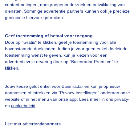
contentmetingen, doelgroepenonderzoek en ontwikkeling van
diensten. Sommige advertentie partners kunnen ook je precieze
geolocatie hiervoor gebruiken.
Over Buienradar
Geef toestemming of betaal voor toegang
Bedrijfsgegevens
Door op "Gratis" te klikken, geef je toestemming voor alle
Veelgestelde vragen
bovenstaande doeleinden. Indien je voor geen enkel doeleinde
toestemming wenst te geven, kun je kiezen voor een
Contact
advertentievrije ervaring door op “Buienradar Premium” te
klikken.
Toegankelijkheid
Gebruikersvoorwaarden
Jouw keuze geldt enkel voor Buienradar en kun je opnieuw
Adverteren
aanpassen of intrekken via “Privacy-instellingen” onderaan onze
website of in het menu van onze app. Lees meer in ons
privacy-
Buienradar Team
en
cookiebeleid
.
Privacy beleid
Cookie beleid
Lijst met advertentiepartners
Privacy instellingen