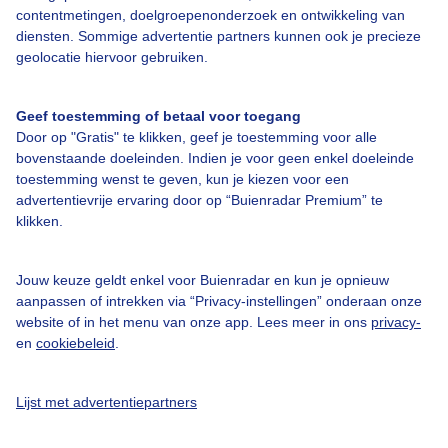
contentmetingen, doelgroepenonderzoek en ontwikkeling van
diensten. Sommige advertentie partners kunnen ook je precieze
geolocatie hiervoor gebruiken.
Over Buienradar
Geef toestemming of betaal voor toegang
Bedrijfsgegevens
Door op "Gratis" te klikken, geef je toestemming voor alle
bovenstaande doeleinden. Indien je voor geen enkel doeleinde
Veelgestelde vragen
toestemming wenst te geven, kun je kiezen voor een
Contact
advertentievrije ervaring door op “Buienradar Premium” te
klikken.
Toegankelijkheid
Gebruikersvoorwaarden
Jouw keuze geldt enkel voor Buienradar en kun je opnieuw
aanpassen of intrekken via “Privacy-instellingen” onderaan onze
Adverteren
website of in het menu van onze app. Lees meer in ons
privacy-
Buienradar Team
en
cookiebeleid
.
Privacy beleid
Lijst met advertentiepartners
Cookie beleid
Privacy instellingen