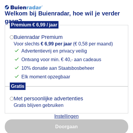
Welkom bij Buienradar, hoe wil je verder
gaan?
Premium € 6,99 / jaar
Mogen we je locatie gebruiken voor het
Clematis
weer?
Buienradar Premium
Voor slechts
€ 6,99 per jaar
(€ 0,58 per maand)
Advertentievrij en privacy veilig
Ontvang voor min. € 40,- aan cadeaus
Indien je hier nog geen akkoord op hebt gegeven,
verschijnt er zo een pop-up uit je browser waarin
10% donatie aan Staatsbosbeheer
deze toestemming gevraagd wordt.
Elk moment opzegbaar
Gratis
Is goed, toon de popup
Met persoonlijke advertenties
Gratis blijven gebruiken
Instellingen
Nu niet, misschien later
Doorgaan
Gebruik je Safari en wil je niet elke dag deze pop-up zien?