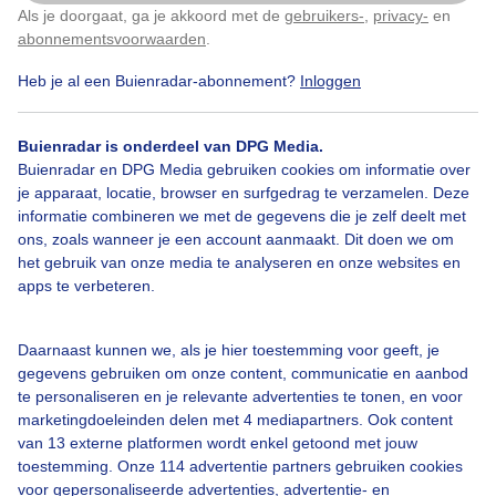
Kats, Zeeland.
Als je doorgaat, ga je akkoord met de
gebruikers-
,
privacy-
en
Klik
hier
om dit aan te passen
abonnementsvoorwaarden
.
Door: Geeske Harkema
Gemaakt: 31-05-2024, 128x bekeken
Heb je al een Buienradar-abonnement?
Inloggen
Buienradar is onderdeel van DPG Media.
Buienradar en DPG Media gebruiken cookies om informatie over
Clematis
je apparaat, locatie, browser en surfgedrag te verzamelen. Deze
informatie combineren we met de gegevens die je zelf deelt met
ons, zoals wanneer je een account aanmaakt. Dit doen we om
Bekijk slideshow
het gebruik van onze media te analyseren en onze websites en
apps te verbeteren.
Daarnaast kunnen we, als je hier toestemming voor geeft, je
gegevens gebruiken om onze content, communicatie en aanbod
te personaliseren en je relevante advertenties te tonen, en voor
Een moment geduld aub...
marketingdoeleinden delen met 4 mediapartners. Ook content
van 13 externe platformen wordt enkel getoond met jouw
toestemming. Onze 114 advertentie partners gebruiken cookies
voor gepersonaliseerde advertenties, advertentie- en