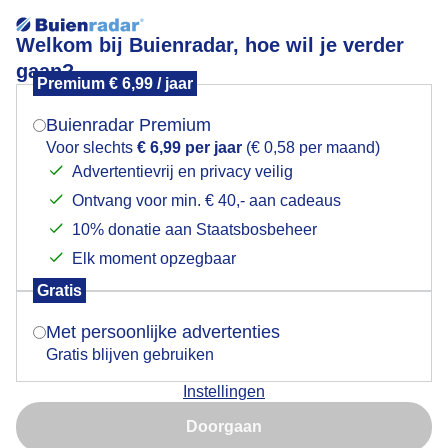
Welkom bij Buienradar, hoe wil je verder
gaan?
Premium € 6,99 / jaar
Mogen we je locatie gebruiken voor het
VLIEGTUIGSPOTTERS
weer?
Buienradar Premium
Voor slechts
€ 6,99 per jaar
(€ 0,58 per maand)
Advertentievrij en privacy veilig
Ontvang voor min. € 40,- aan cadeaus
Indien je hier nog geen akkoord op hebt gegeven,
verschijnt er zo een pop-up uit je browser waarin
10% donatie aan Staatsbosbeheer
deze toestemming gevraagd wordt.
Elk moment opzegbaar
Gratis
Is goed, toon de popup
Met persoonlijke advertenties
Gratis blijven gebruiken
Rond het middaguur tot ong,15.30 uur behoorlijk
Instellingen
heiig ,matige wind ,soms donkere lucht ,
Nu niet, misschien later
Vliegtuigenspotters
Doorgaan
Gebruik je Safari en wil je niet elke dag deze pop-up zien?