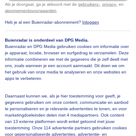
Als je doorgaat, ga je akkoord met de
gebruikers-
,
privacy-
en
Door: Nellie Bartels
Gemaakt: 16-05-2024, 51x bekeken
Klik
hier
om dit aan te passen
abonnementsvoorwaarden
.
Heb je al een Buienradar-abonnement?
Inloggen
Vliegtuigspotters
Wolken
Wind
Buienradar is onderdeel van DPG Media.
Buienradar en DPG Media gebruiken cookies om informatie over
je apparaat, locatie, browser en surfgedrag te verzamelen. Deze
informatie combineren we met de gegevens die je zelf deelt met
Bekijk slideshow
ons, zoals wanneer je een account aanmaakt. Dit doen we om
het gebruik van onze media te analyseren en onze websites en
apps te verbeteren.
Daarnaast kunnen we, als je hier toestemming voor geeft, je
Een moment geduld aub...
gegevens gebruiken om onze content, communicatie en aanbod
te personaliseren en je relevante advertenties te tonen, en voor
marketingdoeleinden delen met 4 mediapartners. Ook content
van 13 externe platformen wordt enkel getoond met jouw
toestemming. Onze 114 advertentie partners gebruiken cookies
voor gepersonaliseerde advertenties, advertentie- en