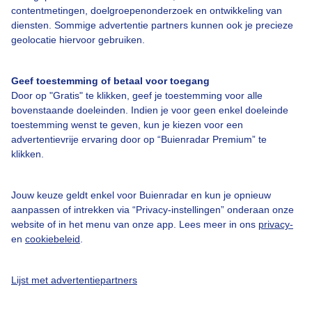
contentmetingen, doelgroepenonderzoek en ontwikkeling van
Over Buienradar
diensten. Sommige advertentie partners kunnen ook je precieze
geolocatie hiervoor gebruiken.
Bedrijfsgegevens
Geef toestemming of betaal voor toegang
Veelgestelde vragen
Door op "Gratis" te klikken, geef je toestemming voor alle
bovenstaande doeleinden. Indien je voor geen enkel doeleinde
Contact
toestemming wenst te geven, kun je kiezen voor een
Toegankelijkheid
advertentievrije ervaring door op “Buienradar Premium” te
klikken.
Gebruikersvoorwaarden
Adverteren
Jouw keuze geldt enkel voor Buienradar en kun je opnieuw
Buienradar Team
aanpassen of intrekken via “Privacy-instellingen” onderaan onze
website of in het menu van onze app. Lees meer in ons
privacy-
Privacy beleid
en
cookiebeleid
.
Cookie beleid
Privacy instellingen
Lijst met advertentiepartners
Gratis weerdata