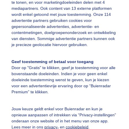
te tonen, en voor marketingdoeleinden delen met 4
mediapartners. Ook content van 13 externe platformen
onnigedag
Bevrijdingsfestival
wordt enkel getoond met jouw toestemming. Onze 114
advertentie partners gebruiken cookies voor
gepersonaliseerde advertenties, advertentie- en
ekijk slideshow
contentmetingen, doelgroepenonderzoek en ontwikkeling
van diensten. Sommige advertentie partners kunnen ook
je precieze geolocatie hiervoor gebruiken.
Geef toestemming of betaal voor toegang
Door op "Gratis" te klikken, geef je toestemming voor alle
Een moment geduld
bovenstaande doeleinden. Indien je voor geen enkel
doeleinde toestemming wenst te geven, kun je kiezen
voor een advertentievrije ervaring door op “Buienradar
Premium” te klikken.
uienradar
Mijn weer
Jouw keuze geldt enkel voor Buienradar en kun je
fsgegevens
De Bilt
opnieuw aanpassen of intrekken via “Privacy-instellingen”
stelde vragen
onderaan onze website of in het menu van onze app.
Lees meer in ons
privacy-
en
cookiebeleid
.
t