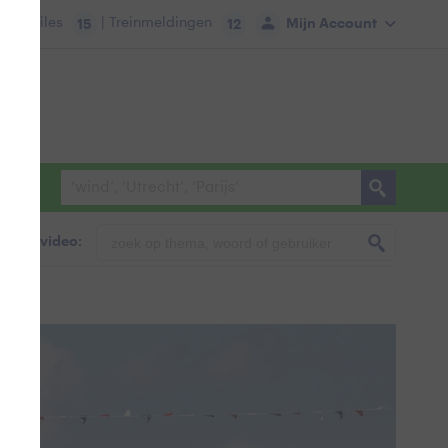
tie:
Files
| Treinmeldingen
Mijn Account
15
12
foto & video:
val