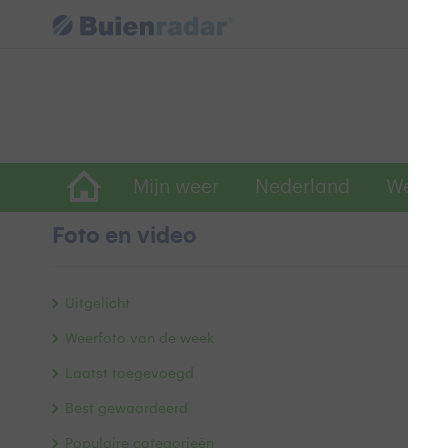
Mijn weer
Nederland
Wereld
Foto en video
P
Uitgelicht
Weerfoto van de week
Laatst toegevoegd
Best gewaardeerd
Populaire categorieën