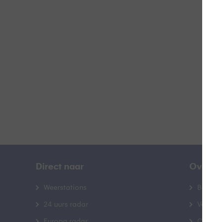
Z
B
Direct naar
Over B
Weerstations
Bedrij
24 uurs radar
Veelge
Europa radar
Contac