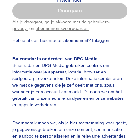
Is goed, toon de popup
Doorgaan
Nu niet, misschien later
Als je doorgaat, ga je akkoord met de
gebruikers-
,
privacy-
en
abonnementsvoorwaarden
.
Gebruik je Safari en wil je niet elke dag deze pop-up
zien?
Heb je al een Buienradar-abonnement?
Inloggen
Klik
hier
om dit aan te passen
Buienradar is onderdeel van DPG Media.
Buienradar en DPG Media gebruiken cookies om
informatie over je apparaat, locatie, browser en
surfgedrag te verzamelen. Deze informatie combineren
we met de gegevens die je zelf deelt met ons, zoals
wanneer je een account aanmaakt. Dit doen we om het
gebruik van onze media te analyseren en onze websites
en apps te verbeteren.
chtige zonnige dag bevrijdingsfestival
Daarnaast kunnen we, als je hier toestemming voor geeft,
je gegevens gebruiken om onze content, communicatie
r: ria brasser
Gemaakt: 05-05-2024, 67x bekeken
en aanbod te personaliseren en je relevante advertenties