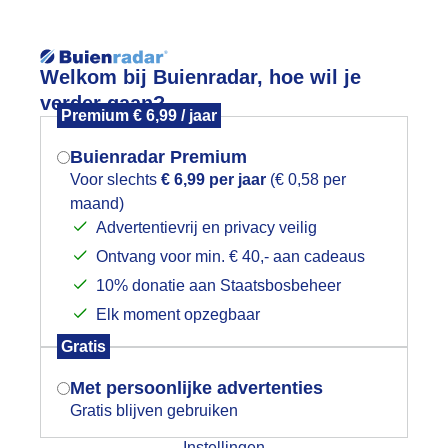
Reisinforma
Welkom bij Buienradar, hoe wil je
verder gaan?
Premium € 6,99 / jaar
Buienradar Premium
Voor slechts
€ 6,99 per jaar
(€ 0,58 per
wijd
Foto en video
Weerzine
maand)
Mogen we je locatie gebruiken voor
Advertentievrij en privacy veilig
het weer?
Zoeken in 
Ontvang voor min. € 40,- aan cadeaus
10% donatie aan Staatsbosbeheer
rachtige zonnige dag bevrijdingsfesti
Elk moment opzegbaar
Indien je hier nog geen akkoord op hebt
Gratis
gegeven, verschijnt er zo een pop-up uit
je browser waarin deze toestemming
Met persoonlijke advertenties
gevraagd wordt.
Gratis blijven gebruiken
Instellingen