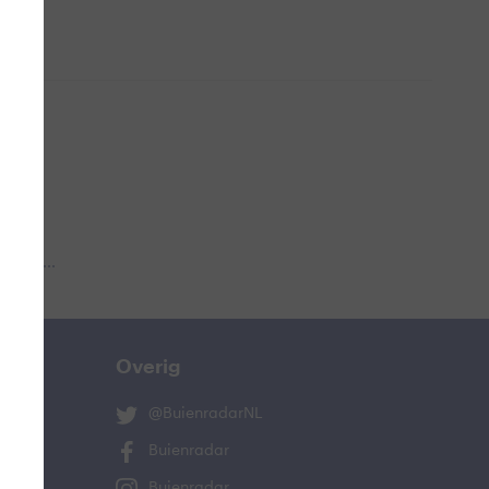
 aub...
Overig
@BuienradarNL
Buienradar
Buienradar