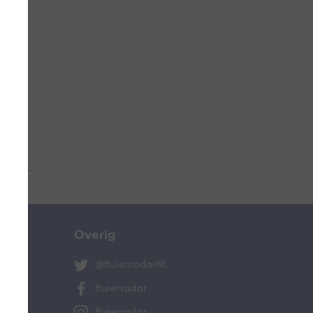
 aub...
Overig
@BuienradarNL
Buienradar
Buienradar