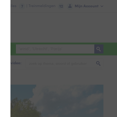
tie:
Files
| Treinmeldingen
Mijn Account
7
12
foto & video: