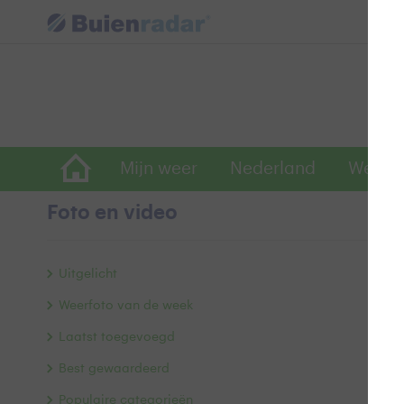
Mijn weer
Nederland
Wereld
Foto en video
A
Uitgelicht
Weerfoto van de week
Laatst toegevoegd
Best gewaardeerd
Populaire categorieën