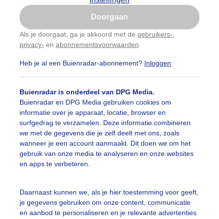
Is goed, toon de popup
Doorgaan
Nu niet, misschien later
Als je doorgaat, ga je akkoord met de
gebruikers-
,
privacy-
en
abonnementsvoorwaarden
.
Gebruik je Safari en wil je niet elke dag deze pop-up
zien?
Heb je al een Buienradar-abonnement?
Inloggen
Klik
hier
om dit aan te passen
Buienradar is onderdeel van DPG Media.
Buienradar en DPG Media gebruiken cookies om
informatie over je apparaat, locatie, browser en
surfgedrag te verzamelen. Deze informatie combineren
we met de gegevens die je zelf deelt met ons, zoals
wanneer je een account aanmaakt. Dit doen we om het
gebruik van onze media te analyseren en onze websites
en apps te verbeteren.
 natuur gaat zijn gang de aardappelplanten komen alweer
Daarnaast kunnen we, als je hier toestemming voor geeft,
je gegevens gebruiken om onze content, communicatie
r: ria brasser
Gemaakt: 29-04-2024, 86x bekeken
en aanbod te personaliseren en je relevante advertenties