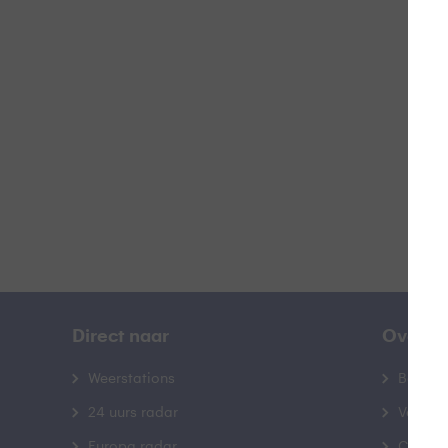
A
B
Direct naar
Over B
Weerstations
Bedrij
24 uurs radar
Veelge
Europa radar
Contac