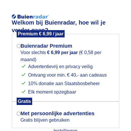
Reisinforma
Welkom bij Buienradar, hoe wil je
verder gaan?
Premium € 6,99 / jaar
Buienradar Premium
Voor slechts
€ 6,99 per jaar
(€ 0,58 per
wijd
Foto en video
Weerzine
maand)
Mogen we je locatie gebruiken voor
Advertentievrij en privacy veilig
het weer?
Zoeken in 
Ontvang voor min. € 40,- aan cadeaus
10% donatie aan Staatsbosbeheer
ardappelplanten
Elk moment opzegbaar
Indien je hier nog geen akkoord op hebt
Gratis
gegeven, verschijnt er zo een pop-up uit
je browser waarin deze toestemming
Met persoonlijke advertenties
gevraagd wordt.
Gratis blijven gebruiken
Instellingen