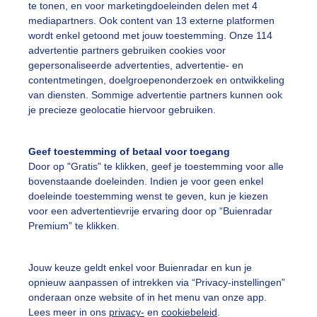
te tonen, en voor marketingdoeleinden delen met 4
mediapartners. Ook content van 13 externe platformen
ardappelplanten
Aardappelruggen
Zonnigendroogweer
wordt enkel getoond met jouw toestemming. Onze 114
advertentie partners gebruiken cookies voor
gepersonaliseerde advertenties, advertentie- en
ekijk slideshow
contentmetingen, doelgroepenonderzoek en ontwikkeling
van diensten. Sommige advertentie partners kunnen ook
je precieze geolocatie hiervoor gebruiken.
Geef toestemming of betaal voor toegang
Door op "Gratis" te klikken, geef je toestemming voor alle
Een moment geduld
bovenstaande doeleinden. Indien je voor geen enkel
doeleinde toestemming wenst te geven, kun je kiezen
voor een advertentievrije ervaring door op “Buienradar
Premium” te klikken.
uienradar
Mijn weer
Jouw keuze geldt enkel voor Buienradar en kun je
fsgegevens
De Bilt
opnieuw aanpassen of intrekken via “Privacy-instellingen”
stelde vragen
onderaan onze website of in het menu van onze app.
Lees meer in ons
privacy-
en
cookiebeleid
.
t