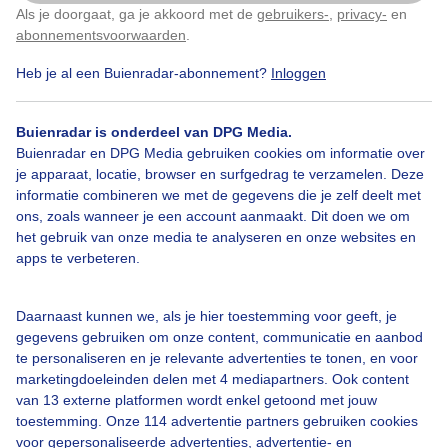
Als je doorgaat, ga je akkoord met de
gebruikers-
,
privacy-
en
Klik
hier
om dit aan te passen
abonnementsvoorwaarden
.
Door: Amanda van den Berg
Gemaakt: 27-04-2024, 84x bekeken
Heb je al een Buienradar-abonnement?
Inloggen
Buienradar is onderdeel van DPG Media.
Oranje
Oranjeboven
Zonsondergang
Buienradar en DPG Media gebruiken cookies om informatie over
je apparaat, locatie, browser en surfgedrag te verzamelen. Deze
informatie combineren we met de gegevens die je zelf deelt met
ons, zoals wanneer je een account aanmaakt. Dit doen we om
Bekijk slideshow
het gebruik van onze media te analyseren en onze websites en
apps te verbeteren.
Daarnaast kunnen we, als je hier toestemming voor geeft, je
gegevens gebruiken om onze content, communicatie en aanbod
Een moment geduld aub...
te personaliseren en je relevante advertenties te tonen, en voor
marketingdoeleinden delen met 4 mediapartners. Ook content
van 13 externe platformen wordt enkel getoond met jouw
toestemming. Onze 114 advertentie partners gebruiken cookies
voor gepersonaliseerde advertenties, advertentie- en