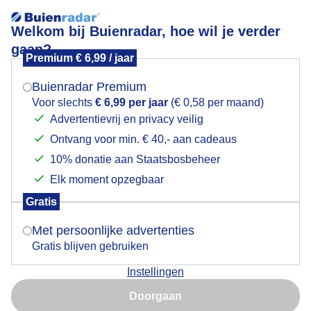
Welkom bij Buienradar, hoe wil je verder
gaan?
Premium € 6,99 / jaar
Mogen we je locatie gebruiken voor het
Oranje boven!
weer?
Buienradar Premium
Voor slechts
€ 6,99 per jaar
(€ 0,58 per maand)
Advertentievrij en privacy veilig
Ontvang voor min. € 40,- aan cadeaus
Indien je hier nog geen akkoord op hebt gegeven,
verschijnt er zo een pop-up uit je browser waarin
10% donatie aan Staatsbosbeheer
deze toestemming gevraagd wordt.
Elk moment opzegbaar
Gratis
Is goed, toon de popup
Met persoonlijke advertenties
Gratis blijven gebruiken
Instellingen
Nu niet, misschien later
Fijne Koningsdag allemaal! 'Some see a weed Some
Doorgaan
see a wish'
Gebruik je Safari en wil je niet elke dag deze pop-up zien?