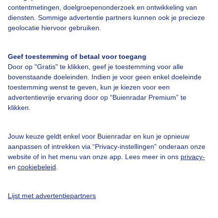
contentmetingen, doelgroepenonderzoek en ontwikkeling van
diensten. Sommige advertentie partners kunnen ook je precieze
geolocatie hiervoor gebruiken.
Over Buienradar
Geef toestemming of betaal voor toegang
Bedrijfsgegevens
Door op "Gratis" te klikken, geef je toestemming voor alle
Veelgestelde vragen
bovenstaande doeleinden. Indien je voor geen enkel doeleinde
toestemming wenst te geven, kun je kiezen voor een
Contact
advertentievrije ervaring door op “Buienradar Premium” te
Toegankelijkheid
klikken.
Gebruikersvoorwaarden
Jouw keuze geldt enkel voor Buienradar en kun je opnieuw
Adverteren
aanpassen of intrekken via “Privacy-instellingen” onderaan onze
Buienradar Team
website of in het menu van onze app. Lees meer in ons
privacy-
en
cookiebeleid
.
Privacy beleid
Cookie beleid
Lijst met advertentiepartners
Privacy instellingen