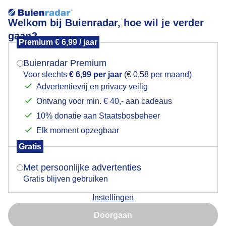
Welkom bij Buienradar, hoe wil je verder
gaan?
Premium € 6,99 / jaar
Mogen we je locatie gebruiken voor het
Stevige hagelbui
weer?
Buienradar Premium
Voor slechts
€ 6,99 per jaar
(€ 0,58 per maand)
Advertentievrij en privacy veilig
Ontvang voor min. € 40,- aan cadeaus
Indien je hier nog geen akkoord op hebt gegeven,
verschijnt er zo een pop-up uit je browser waarin
10% donatie aan Staatsbosbeheer
deze toestemming gevraagd wordt.
Elk moment opzegbaar
Gratis
Is goed, toon de popup
Met persoonlijke advertenties
Gratis blijven gebruiken
Stevige hagelbui rond 14.00 uur
Instellingen
Nu niet, misschien later
Door: ria brasser
Gemaakt: 24-04-2024, 64x bekeken
Doorgaan
Gebruik je Safari en wil je niet elke dag deze pop-up zien?