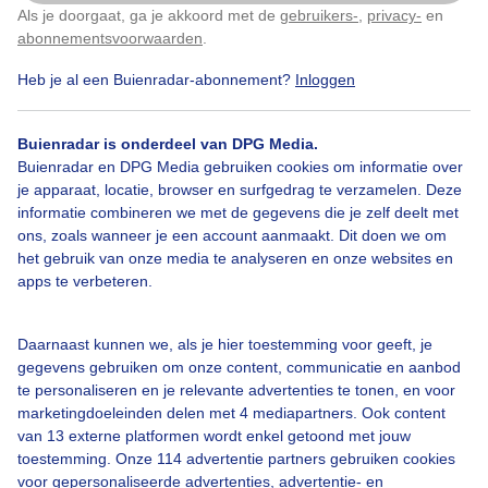
Als je doorgaat, ga je akkoord met de
gebruikers-
,
privacy-
en
Klik
hier
om dit aan te passen
abonnementsvoorwaarden
.
Heb je al een Buienradar-abonnement?
Inloggen
Stevigehagelbui
Buienradar is onderdeel van DPG Media.
Buienradar en DPG Media gebruiken cookies om informatie over
Bekijk slideshow
je apparaat, locatie, browser en surfgedrag te verzamelen. Deze
informatie combineren we met de gegevens die je zelf deelt met
ons, zoals wanneer je een account aanmaakt. Dit doen we om
het gebruik van onze media te analyseren en onze websites en
apps te verbeteren.
Een moment geduld aub...
Daarnaast kunnen we, als je hier toestemming voor geeft, je
gegevens gebruiken om onze content, communicatie en aanbod
te personaliseren en je relevante advertenties te tonen, en voor
marketingdoeleinden delen met 4 mediapartners. Ook content
van 13 externe platformen wordt enkel getoond met jouw
toestemming. Onze 114 advertentie partners gebruiken cookies
voor gepersonaliseerde advertenties, advertentie- en
Over Buienradar