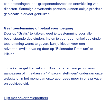
contentmetingen, doelgroepenonderzoek en ontwikkeling van
diensten. Sommige advertentie partners kunnen ook je precieze
Bedrijfsgegevens
geolocatie hiervoor gebruiken.
Veelgestelde vragen
Geef toestemming of betaal voor toegang
Contact
Door op "Gratis" te klikken, geef je toestemming voor alle
Toegankelijkheid
bovenstaande doeleinden. Indien je voor geen enkel doeleinde
toestemming wenst te geven, kun je kiezen voor een
Gebruikersvoorwaarden
advertentievrije ervaring door op “Buienradar Premium” te
klikken.
Adverteren
Buienradar Team
Jouw keuze geldt enkel voor Buienradar en kun je opnieuw
Privacy beleid
aanpassen of intrekken via “Privacy-instellingen” onderaan onze
website of in het menu van onze app. Lees meer in ons
privacy-
Cookie beleid
en
cookiebeleid
.
Privacy instellingen
Gratis weerdata
Lijst met advertentiepartners
@BuienradarNL