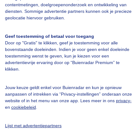
contentmetingen, doelgroepenonderzoek en ontwikkeling van
Over Buienradar
diensten. Sommige advertentie partners kunnen ook je precieze
geolocatie hiervoor gebruiken.
Bedrijfsgegevens
Geef toestemming of betaal voor toegang
Veelgestelde vragen
Door op "Gratis" te klikken, geef je toestemming voor alle
bovenstaande doeleinden. Indien je voor geen enkel doeleinde
Contact
toestemming wenst te geven, kun je kiezen voor een
Toegankelijkheid
advertentievrije ervaring door op “Buienradar Premium” te
klikken.
Gebruikersvoorwaarden
Adverteren
Jouw keuze geldt enkel voor Buienradar en kun je opnieuw
Buienradar Team
aanpassen of intrekken via “Privacy-instellingen” onderaan onze
website of in het menu van onze app. Lees meer in ons
privacy-
Privacy beleid
en
cookiebeleid
.
Cookie beleid
Privacy instellingen
Lijst met advertentiepartners
Gratis weerdata