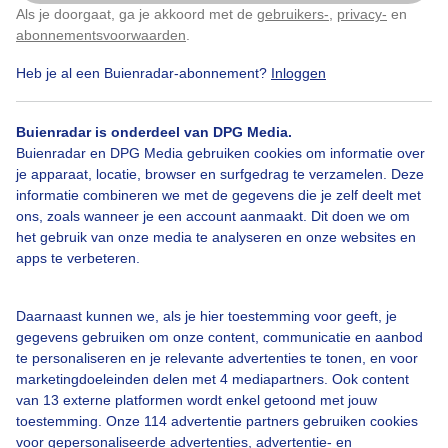
Als je doorgaat, ga je akkoord met de
gebruikers-
,
privacy-
en
Door: Toon Boons
Gemaakt: 22-04-2024, 46x bekeken
Klik
hier
om dit aan te passen
abonnementsvoorwaarden
.
Heb je al een Buienradar-abonnement?
Inloggen
Donkerebuienlucht
Nogdroog
Wolken
Buienradar is onderdeel van DPG Media.
Buienradar en DPG Media gebruiken cookies om informatie over
je apparaat, locatie, browser en surfgedrag te verzamelen. Deze
informatie combineren we met de gegevens die je zelf deelt met
Bekijk slideshow
ons, zoals wanneer je een account aanmaakt. Dit doen we om
het gebruik van onze media te analyseren en onze websites en
apps te verbeteren.
Daarnaast kunnen we, als je hier toestemming voor geeft, je
Een moment geduld aub...
gegevens gebruiken om onze content, communicatie en aanbod
te personaliseren en je relevante advertenties te tonen, en voor
marketingdoeleinden delen met 4 mediapartners. Ook content
van 13 externe platformen wordt enkel getoond met jouw
toestemming. Onze 114 advertentie partners gebruiken cookies
voor gepersonaliseerde advertenties, advertentie- en