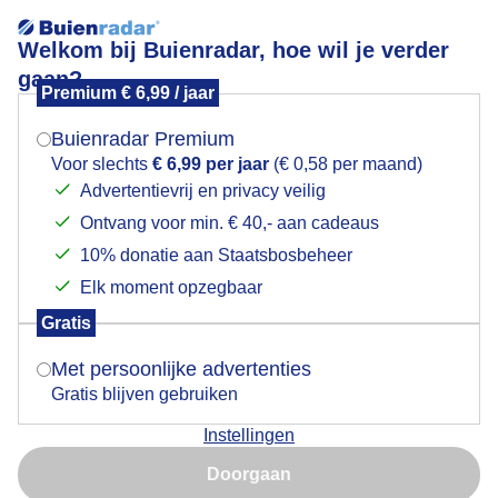
Welkom bij Buienradar, hoe wil je verder
gaan?
Premium € 6,99 / jaar
Mogen we je locatie gebruiken voor het
Donkere bewolking
weer?
Buienradar Premium
Voor slechts
€ 6,99 per jaar
(€ 0,58 per maand)
Advertentievrij en privacy veilig
Ontvang voor min. € 40,- aan cadeaus
Indien je hier nog geen akkoord op hebt gegeven,
verschijnt er zo een pop-up uit je browser waarin
10% donatie aan Staatsbosbeheer
deze toestemming gevraagd wordt.
Elk moment opzegbaar
Gratis
Is goed, toon de popup
Met persoonlijke advertenties
Gratis blijven gebruiken
Er komt donkere bewolking aan en weet niet of deze
Instellingen
koe wel zo rustig in het gras kan blijven liggen zonder
Nu niet, misschien later
nat te worden. Nu is het nog droog.
Doorgaan
Gebruik je Safari en wil je niet elke dag deze pop-up zien?