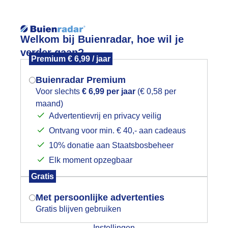
Reisinforma
Lees meer.
Welkom bij Buienradar, hoe wil je
verder gaan?
Premium € 6,99 / jaar
wijd
Foto en video
Weerzine
Buienradar Premium
Zoeken in 
Voor slechts
€ 6,99 per jaar
(€ 0,58 per
maand)
Mogen we je locatie gebruiken voor
roge dag om land te bewerken en inz
Advertentievrij en privacy veilig
het weer?
Ontvang voor min. € 40,- aan cadeaus
10% donatie aan Staatsbosbeheer
Elk moment opzegbaar
Indien je hier nog geen akkoord op hebt
Gratis
gegeven, verschijnt er zo een pop-up uit
je browser waarin deze toestemming
Met persoonlijke advertenties
gevraagd wordt.
Gratis blijven gebruiken
Instellingen