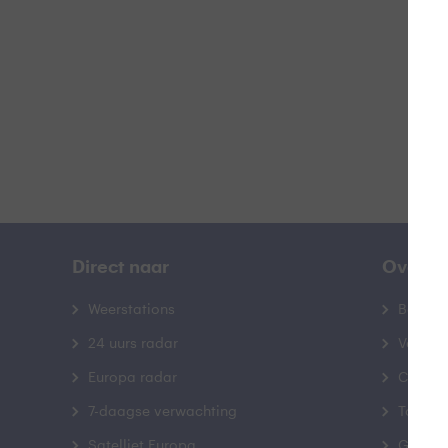
B
Direct naar
Over B
Weerstations
Bedrij
24 uurs radar
Veelge
Europa radar
Contac
7-daagse verwachting
Toegank
Satelliet Europa
Gebrui