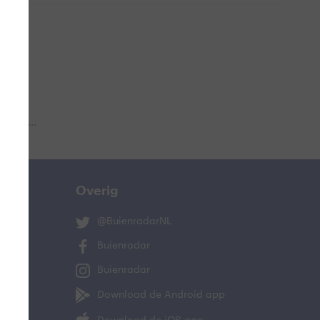
 aub...
Overig
@BuienradarNL
Buienradar
Buienradar
Download de Android app