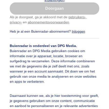
Is goed, toon de popup
Doorgaan
Nu niet, misschien later
Als je doorgaat, ga je akkoord met de
gebruikers-
,
privacy-
en
abonnementsvoorwaarden
.
Gebruik je Safari en wil je niet elke dag deze pop-up
zien?
Heb je al een Buienradar-abonnement?
Inloggen
Klik
hier
om dit aan te passen
Buienradar is onderdeel van DPG Media.
Buienradar en DPG Media gebruiken cookies om
informatie over je apparaat, locatie, browser en
surfgedrag te verzamelen. Deze informatie combineren
we met de gegevens die je zelf deelt met ons, zoals
wanneer je een account aanmaakt. Dit doen we om het
gebruik van onze media te analyseren en onze websites
 paar droge dagen en de boer is het land aan het bewerke
en apps te verbeteren.
r: ria brasser
Gemaakt: 13-04-2024, 79x bekeken
Daarnaast kunnen we, als je hier toestemming voor geeft,
rogedagen
Landbewerken
Inzaaien
je gegevens gebruiken om onze content, communicatie
en aanbod te personaliseren en je relevante advertenties