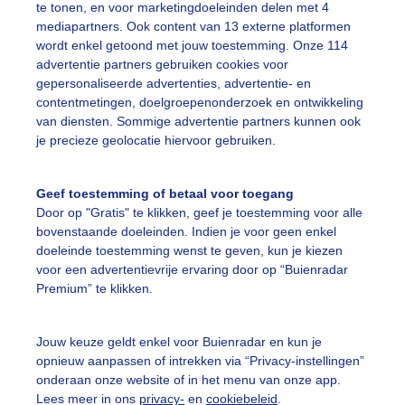
te tonen, en voor marketingdoeleinden delen met 4
mediapartners. Ook content van 13 externe platformen
ekijk slideshow
wordt enkel getoond met jouw toestemming. Onze 114
advertentie partners gebruiken cookies voor
gepersonaliseerde advertenties, advertentie- en
contentmetingen, doelgroepenonderzoek en ontwikkeling
van diensten. Sommige advertentie partners kunnen ook
je precieze geolocatie hiervoor gebruiken.
Een moment geduld
Geef toestemming of betaal voor toegang
Door op "Gratis" te klikken, geef je toestemming voor alle
bovenstaande doeleinden. Indien je voor geen enkel
uienradar
Mijn weer
doeleinde toestemming wenst te geven, kun je kiezen
voor een advertentievrije ervaring door op “Buienradar
fsgegevens
De Bilt
Premium” te klikken.
stelde vragen
Jouw keuze geldt enkel voor Buienradar en kun je
t
opnieuw aanpassen of intrekken via “Privacy-instellingen”
elijkheid
onderaan onze website of in het menu van onze app.
Lees meer in ons
privacy-
en
cookiebeleid
.
kersvoorwaarden