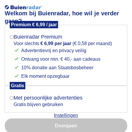
Welkom bij Buienradar, hoe wil je verder
gaan?
Premium € 6,99 / jaar
Mogen we je locatie gebruiken voor het
Zon en wolken
weer?
Buienradar Premium
Voor slechts
€ 6,99 per jaar
(€ 0,58 per maand)
Advertentievrij en privacy veilig
Ontvang voor min. € 40,- aan cadeaus
Indien je hier nog geen akkoord op hebt gegeven,
verschijnt er zo een pop-up uit je browser waarin
10% donatie aan Staatsbosbeheer
deze toestemming gevraagd wordt.
Elk moment opzegbaar
Gratis
Is goed, toon de popup
Met persoonlijke advertenties
Gratis blijven gebruiken
Vanmiddag langs de lek
Instellingen
Nu niet, misschien later
Door: Dilia van Zon
Gemaakt: 04-04-2024, 57x bekeken
Doorgaan
Gebruik je Safari en wil je niet elke dag deze pop-up zien?