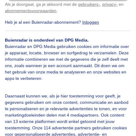
Als je doorgaat, ga je akkoord met de
gebruikers-
,
privacy-
en
Klik
hier
om dit aan te passen
abonnementsvoorwaarden
.
Heb je al een Buienradar-abonnement?
Inloggen
Natuur
Knotwilgen
Wolken
Buienradar is onderdeel van DPG Media.
Buienradar en DPG Media gebruiken cookies om informatie over
Bekijk slideshow
je apparaat, locatie, browser en surfgedrag te verzamelen. Deze
informatie combineren we met de gegevens die je zelf deelt met
ons, zoals wanneer je een account aanmaakt. Dit doen we om
het gebruik van onze media te analyseren en onze websites en
apps te verbeteren.
Een moment geduld aub...
Daarnaast kunnen we, als je hier toestemming voor geeft, je
gegevens gebruiken om onze content, communicatie en aanbod
te personaliseren en je relevante advertenties te tonen, en voor
marketingdoeleinden delen met 4 mediapartners. Ook content
van 13 externe platformen wordt enkel getoond met jouw
toestemming. Onze 114 advertentie partners gebruiken cookies
voor gepersonaliseerde advertenties, advertentie- en
Over Buienradar