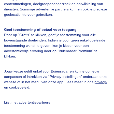
contentmetingen, doelgroepenonderzoek en ontwikkeling van
diensten. Sommige advertentie partners kunnen ook je precieze
Bedrijfsgegevens
geolocatie hiervoor gebruiken.
Veelgestelde vragen
Geef toestemming of betaal voor toegang
Contact
Door op "Gratis" te klikken, geef je toestemming voor alle
Toegankelijkheid
bovenstaande doeleinden. Indien je voor geen enkel doeleinde
toestemming wenst te geven, kun je kiezen voor een
Gebruikersvoorwaarden
advertentievrije ervaring door op “Buienradar Premium” te
klikken.
Adverteren
Buienradar Team
Jouw keuze geldt enkel voor Buienradar en kun je opnieuw
Privacy beleid
aanpassen of intrekken via “Privacy-instellingen” onderaan onze
website of in het menu van onze app. Lees meer in ons
privacy-
Cookie beleid
en
cookiebeleid
.
Privacy instellingen
Gratis weerdata
Lijst met advertentiepartners
@BuienradarNL