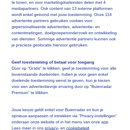
te tonen, en voor marketingdoeleinden delen met 4
mediapartners. Ook content van 13 externe platformen
ekijk slideshow
wordt enkel getoond met jouw toestemming. Onze 114
advertentie partners gebruiken cookies voor
gepersonaliseerde advertenties, advertentie- en
contentmetingen, doelgroepenonderzoek en ontwikkeling
van diensten. Sommige advertentie partners kunnen ook
je precieze geolocatie hiervoor gebruiken.
Een moment geduld
Geef toestemming of betaal voor toegang
Door op "Gratis" te klikken, geef je toestemming voor alle
bovenstaande doeleinden. Indien je voor geen enkel
uienradar
Mijn weer
doeleinde toestemming wenst te geven, kun je kiezen
voor een advertentievrije ervaring door op “Buienradar
fsgegevens
De Bilt
Premium” te klikken.
stelde vragen
Jouw keuze geldt enkel voor Buienradar en kun je
t
opnieuw aanpassen of intrekken via “Privacy-instellingen”
elijkheid
onderaan onze website of in het menu van onze app.
Lees meer in ons
privacy-
en
cookiebeleid
.
kersvoorwaarden