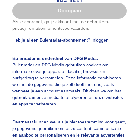
Is goed, toon de popup
Doorgaan
Nu niet, misschien later
Als je doorgaat, ga je akkoord met de
gebruikers-
,
privacy-
en
abonnementsvoorwaarden
.
Gebruik je Safari en wil je niet elke dag deze pop-up
zien?
Heb je al een Buienradar-abonnement?
Inloggen
Klik
hier
om dit aan te passen
Buienradar is onderdeel van DPG Media.
Buienradar en DPG Media gebruiken cookies om
informatie over je apparaat, locatie, browser en
surfgedrag te verzamelen. Deze informatie combineren
we met de gegevens die je zelf deelt met ons, zoals
wanneer je een account aanmaakt. Dit doen we om het
gebruik van onze media te analyseren en onze websites
genboog onder maartse bui boven de polder
en apps te verbeteren.
r: Simone Genna Wiersma
Gemaakt: 24-03-2024, 112x bekeken
Daarnaast kunnen we, als je hier toestemming voor geeft,
egenboog
Maartsebuien
Valstrepen
je gegevens gebruiken om onze content, communicatie
en aanbod te personaliseren en je relevante advertenties