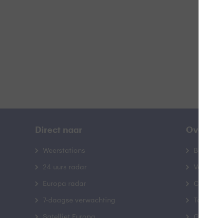
B
Direct naar
Over B
Weerstations
Bedrij
24 uurs radar
Veelge
Europa radar
Contac
7-daagse verwachting
Toegank
Satelliet Europa
Gebrui