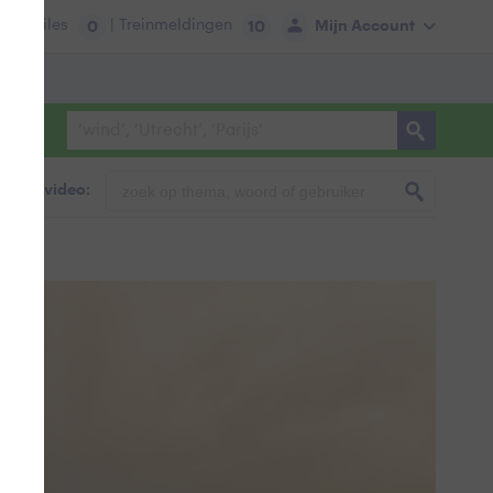
tie:
Files
| Treinmeldingen
Mijn Account
0
10
foto & video: