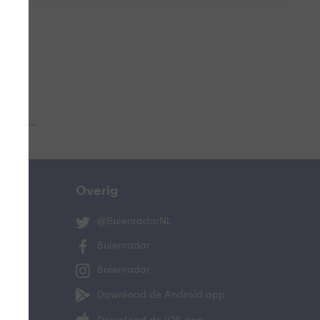
 aub...
Overig
@BuienradarNL
Buienradar
Buienradar
Download de Android app