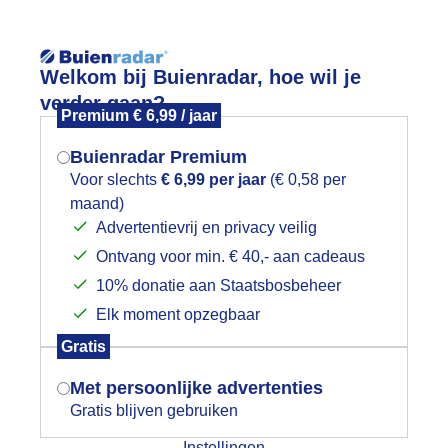
Reisinforma
Lees meer.
Welkom bij Buienradar, hoe wil je
verder gaan?
Premium € 6,99 / jaar
wijd
Foto en video
Weerzine
Buienradar Premium
Zoeken in 
Voor slechts
€ 6,99 per jaar
(€ 0,58 per
maand)
Mogen we je locatie gebruiken voor
egenboog Hellevoetsluis
Advertentievrij en privacy veilig
het weer?
Ontvang voor min. € 40,- aan cadeaus
10% donatie aan Staatsbosbeheer
Elk moment opzegbaar
Indien je hier nog geen akkoord op hebt
Gratis
gegeven, verschijnt er zo een pop-up uit
je browser waarin deze toestemming
Met persoonlijke advertenties
gevraagd wordt.
Gratis blijven gebruiken
Instellingen