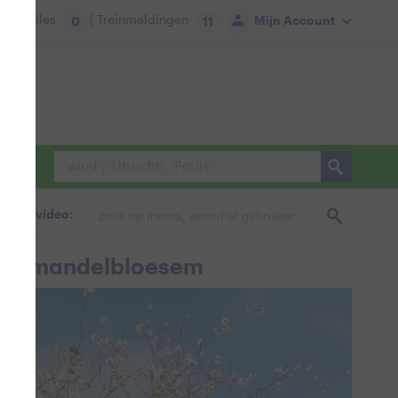
tie:
Files
| Treinmeldingen
Mijn Account
0
11
foto & video:
tte amandelbloesem