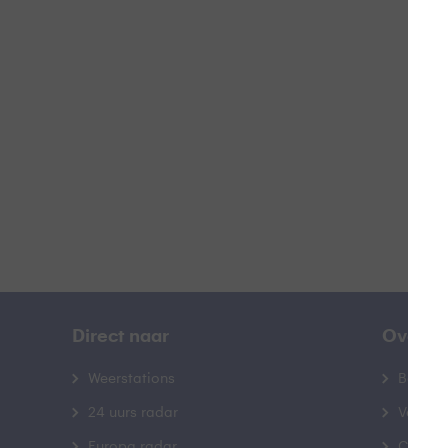
U
B
Direct naar
Over B
Weerstations
Bedrij
24 uurs radar
Veelge
Europa radar
Contac