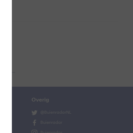
 aub...
Overig
@BuienradarNL
Buienradar
Buienradar