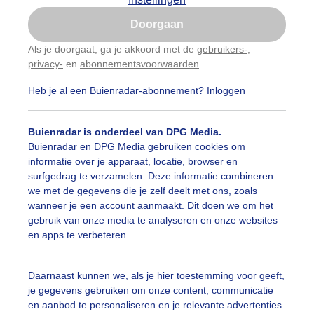
Is goed, toon de popup
Doorgaan
Nu niet, misschien later
Als je doorgaat, ga je akkoord met de
gebruikers-
,
privacy-
en
abonnementsvoorwaarden
.
Gebruik je Safari en wil je niet elke dag deze pop-up
zien?
Heb je al een Buienradar-abonnement?
Inloggen
Klik
hier
om dit aan te passen
Buienradar is onderdeel van DPG Media.
Buienradar en DPG Media gebruiken cookies om
informatie over je apparaat, locatie, browser en
surfgedrag te verzamelen. Deze informatie combineren
we met de gegevens die je zelf deelt met ons, zoals
wanneer je een account aanmaakt. Dit doen we om het
gebruik van onze media te analyseren en onze websites
en apps te verbeteren.
nnig boven uitbundige bloeiende sneeuwitte amandelblo
Daarnaast kunnen we, als je hier toestemming voor geeft,
je gegevens gebruiken om onze content, communicatie
r: ria brasser
Gemaakt: 14-03-2024, 64x bekeken
en aanbod te personaliseren en je relevante advertenties