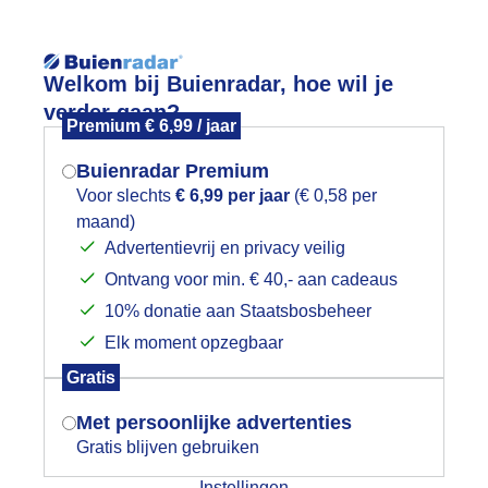
Reisinforma
Welkom bij Buienradar, hoe wil je
verder gaan?
Premium € 6,99 / jaar
Buienradar Premium
Voor slechts
€ 6,99 per jaar
(€ 0,58 per
wijd
Foto en video
Weerzine
maand)
Mogen we je locatie gebruiken voor
Advertentievrij en privacy veilig
het weer?
Zoeken in 
Ontvang voor min. € 40,- aan cadeaus
10% donatie aan Staatsbosbeheer
on en uitbundige bloeiende sneeuwi
Elk moment opzegbaar
Indien je hier nog geen akkoord op hebt
Gratis
gegeven, verschijnt er zo een pop-up uit
je browser waarin deze toestemming
Met persoonlijke advertenties
gevraagd wordt.
Gratis blijven gebruiken
Instellingen