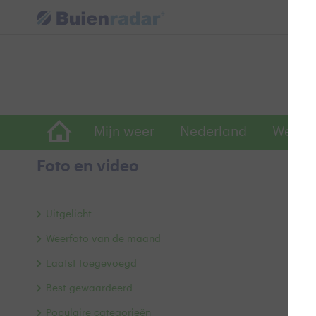
Mijn weer
Nederland
Wereld
Foto en video
Z
Uitgelicht
Weerfoto van de maand
Laatst toegevoegd
Best gewaardeerd
Populaire categorieën