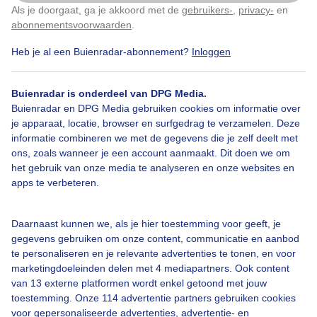
Als je doorgaat, ga je akkoord met de
gebruikers-
,
privacy-
en
Klik
hier
om dit aan te passen
abonnementsvoorwaarden
.
Heb je al een Buienradar-abonnement?
Inloggen
Mooiezonnigedag
Ookwatwolkjes
Buienradar is onderdeel van DPG Media.
Buienradar en DPG Media gebruiken cookies om informatie over
Bekijk slideshow
je apparaat, locatie, browser en surfgedrag te verzamelen. Deze
informatie combineren we met de gegevens die je zelf deelt met
ons, zoals wanneer je een account aanmaakt. Dit doen we om
het gebruik van onze media te analyseren en onze websites en
apps te verbeteren.
Een moment geduld aub...
Daarnaast kunnen we, als je hier toestemming voor geeft, je
gegevens gebruiken om onze content, communicatie en aanbod
te personaliseren en je relevante advertenties te tonen, en voor
marketingdoeleinden delen met 4 mediapartners. Ook content
van 13 externe platformen wordt enkel getoond met jouw
toestemming. Onze 114 advertentie partners gebruiken cookies
voor gepersonaliseerde advertenties, advertentie- en
Over Buienradar