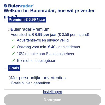
Welkom bij Buienradar, hoe wil je verder
gaan?
Premium € 6,99 / jaar
Mogen we je locatie gebruiken voor het
Mooie zonnige dag ook wat wolkjes
weer?
Buienradar Premium
Voor slechts
€ 6,99 per jaar
(€ 0,58 per maand)
Advertentievrij en privacy veilig
Ontvang voor min. € 40,- aan cadeaus
Indien je hier nog geen akkoord op hebt gegeven,
verschijnt er zo een pop-up uit je browser waarin
10% donatie aan Staatsbosbeheer
deze toestemming gevraagd wordt.
Elk moment opzegbaar
Gratis
Is goed, toon de popup
Met persoonlijke advertenties
Gratis blijven gebruiken
Mooie zonnige dag ook wat wolkjes
Instellingen
Nu niet, misschien later
Door: ria brasser
Gemaakt: 06-03-2024, 56x bekeken
Doorgaan
Gebruik je Safari en wil je niet elke dag deze pop-up zien?