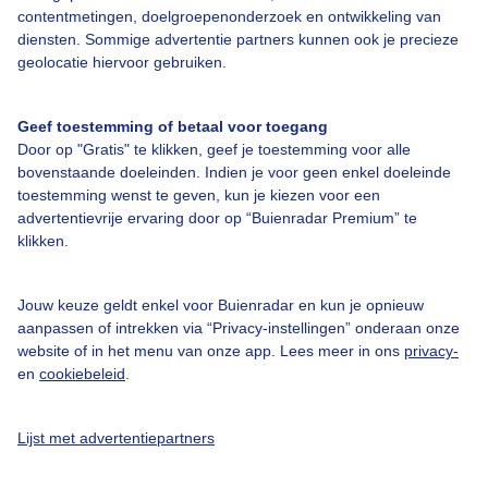
contentmetingen, doelgroepenonderzoek en ontwikkeling van
diensten. Sommige advertentie partners kunnen ook je precieze
Bedrijfsgegevens
geolocatie hiervoor gebruiken.
Veelgestelde vragen
Geef toestemming of betaal voor toegang
Contact
Door op "Gratis" te klikken, geef je toestemming voor alle
Toegankelijkheid
bovenstaande doeleinden. Indien je voor geen enkel doeleinde
toestemming wenst te geven, kun je kiezen voor een
Gebruikersvoorwaarden
advertentievrije ervaring door op “Buienradar Premium” te
klikken.
Adverteren
Buienradar Team
Jouw keuze geldt enkel voor Buienradar en kun je opnieuw
Privacy beleid
aanpassen of intrekken via “Privacy-instellingen” onderaan onze
website of in het menu van onze app. Lees meer in ons
privacy-
Cookie beleid
en
cookiebeleid
.
Privacy instellingen
Gratis weerdata
Lijst met advertentiepartners
@BuienradarNL