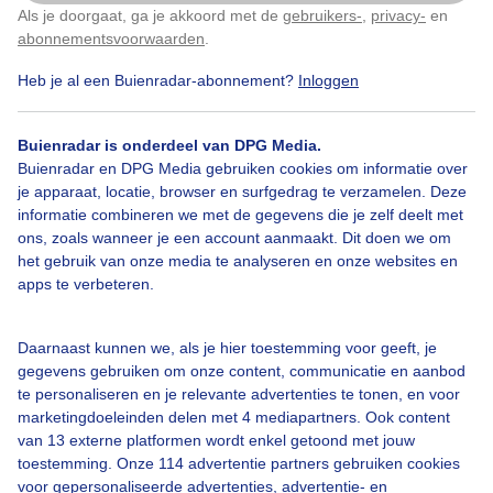
Als je doorgaat, ga je akkoord met de
gebruikers-
,
privacy-
en
Klik
hier
om dit aan te passen
Door: Robert Herkstroter
Gemaakt: 03-03-2024, 70x bekeken
abonnementsvoorwaarden
.
Heb je al een Buienradar-abonnement?
Inloggen
Blauwelucht
Wolken
Heideveld
Bomen
Bos
Buienradar is onderdeel van DPG Media.
Buienradar en DPG Media gebruiken cookies om informatie over
Natuur
je apparaat, locatie, browser en surfgedrag te verzamelen. Deze
informatie combineren we met de gegevens die je zelf deelt met
ons, zoals wanneer je een account aanmaakt. Dit doen we om
het gebruik van onze media te analyseren en onze websites en
Bekijk slideshow
apps te verbeteren.
Daarnaast kunnen we, als je hier toestemming voor geeft, je
gegevens gebruiken om onze content, communicatie en aanbod
te personaliseren en je relevante advertenties te tonen, en voor
marketingdoeleinden delen met 4 mediapartners. Ook content
Een moment geduld aub...
van 13 externe platformen wordt enkel getoond met jouw
toestemming. Onze 114 advertentie partners gebruiken cookies
voor gepersonaliseerde advertenties, advertentie- en