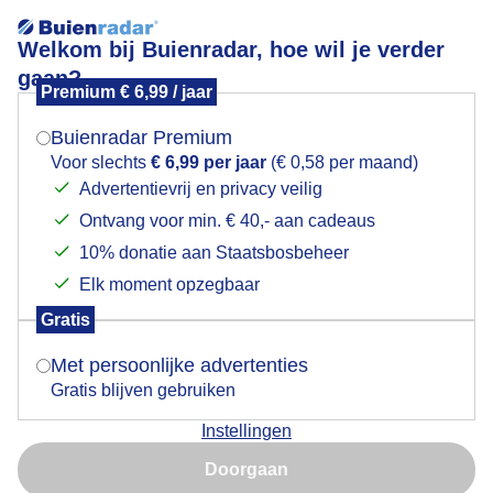
Welkom bij Buienradar, hoe wil je verder
gaan?
Premium € 6,99 / jaar
Mogen we je locatie gebruiken voor het
Lees meer.
weer?
Buienradar Premium
Zonnig en helder genoeg IV
Voor slechts
€ 6,99 per jaar
(€ 0,58 per maand)
Advertentievrij en privacy veilig
Ontvang voor min. € 40,- aan cadeaus
Indien je hier nog geen akkoord op hebt gegeven,
verschijnt er zo een pop-up uit je browser waarin
10% donatie aan Staatsbosbeheer
deze toestemming gevraagd wordt.
Elk moment opzegbaar
Gratis
Is goed, toon de popup
Met persoonlijke advertenties
Gratis blijven gebruiken
Instellingen
Nu niet, misschien later
Heideweg, Dalfsen
Doorgaan
Gebruik je Safari en wil je niet elke dag deze pop-up zien?