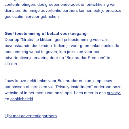
contentmetingen, doelgroepenonderzoek en ontwikkeling van
diensten. Sommige advertentie partners kunnen ook je precieze
geolocatie hiervoor gebruiken.
Over Buienradar
Geef toestemming of betaal voor toegang
Door op "Gratis" te klikken, geef je toestemming voor alle
Bedrijfsgegevens
bovenstaande doeleinden. Indien je voor geen enkel doeleinde
toestemming wenst te geven, kun je kiezen voor een
Veelgestelde vragen
advertentievrije ervaring door op “Buienradar Premium” te
Contact
klikken.
Toegankelijkheid
Jouw keuze geldt enkel voor Buienradar en kun je opnieuw
Gebruikersvoorwaarden
aanpassen of intrekken via “Privacy-instellingen” onderaan onze
Adverteren
website of in het menu van onze app. Lees meer in ons
privacy-
en
cookiebeleid
.
Buienradar Team
Privacy beleid
Lijst met advertentiepartners
Cookie beleid