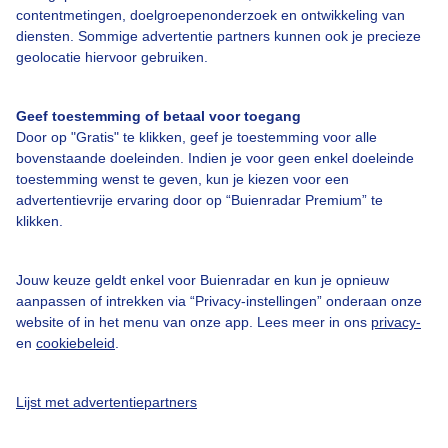
contentmetingen, doelgroepenonderzoek en ontwikkeling van
diensten. Sommige advertentie partners kunnen ook je precieze
Bedrijfsgegevens
geolocatie hiervoor gebruiken.
Veelgestelde vragen
Geef toestemming of betaal voor toegang
Contact
Door op "Gratis" te klikken, geef je toestemming voor alle
Toegankelijkheid
bovenstaande doeleinden. Indien je voor geen enkel doeleinde
toestemming wenst te geven, kun je kiezen voor een
Gebruikersvoorwaarden
advertentievrije ervaring door op “Buienradar Premium” te
klikken.
Adverteren
Buienradar Team
Jouw keuze geldt enkel voor Buienradar en kun je opnieuw
Privacy beleid
aanpassen of intrekken via “Privacy-instellingen” onderaan onze
website of in het menu van onze app. Lees meer in ons
privacy-
Cookie beleid
en
cookiebeleid
.
Privacy instellingen
Gratis weerdata
Lijst met advertentiepartners
@BuienradarNL