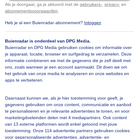
Als je doorgaat, ga je akkoord met de
gebruikers-
,
privacy-
en
Klik
hier
om dit aan te passen
abonnementsvoorwaarden
.
Heb je al een Buienradar-abonnement?
Inloggen
Mooiezonnigedag
Helderblauwelucht
Buienradar is onderdeel van DPG Media.
Buienradar en DPG Media gebruiken cookies om informatie over
Bekijk slideshow
je apparaat, locatie, browser en surfgedrag te verzamelen. Deze
informatie combineren we met de gegevens die je zelf deelt met
ons, zoals wanneer je een account aanmaakt. Dit doen we om
het gebruik van onze media te analyseren en onze websites en
apps te verbeteren.
Een moment geduld aub...
Daarnaast kunnen we, als je hier toestemming voor geeft, je
gegevens gebruiken om onze content, communicatie en aanbod
te personaliseren en je relevante advertenties te tonen, en voor
marketingdoeleinden delen met 4 mediapartners. Ook content
van 13 externe platformen wordt enkel getoond met jouw
toestemming. Onze 114 advertentie partners gebruiken cookies
voor gepersonaliseerde advertenties, advertentie- en
Over Buienradar