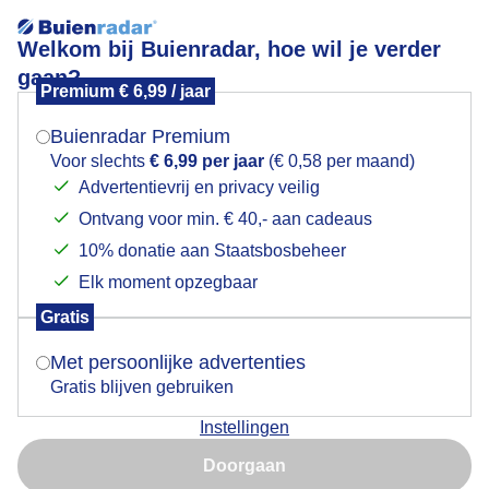
Welkom bij Buienradar, hoe wil je verder
gaan?
Premium € 6,99 / jaar
Mogen we je locatie gebruiken voor het
Mooie zonnige dag
weer?
Buienradar Premium
Voor slechts
€ 6,99 per jaar
(€ 0,58 per maand)
Advertentievrij en privacy veilig
Ontvang voor min. € 40,- aan cadeaus
Indien je hier nog geen akkoord op hebt gegeven,
verschijnt er zo een pop-up uit je browser waarin
10% donatie aan Staatsbosbeheer
deze toestemming gevraagd wordt.
Elk moment opzegbaar
Gratis
Is goed, toon de popup
Met persoonlijke advertenties
Gratis blijven gebruiken
Mooie zonnige dag
Instellingen
Nu niet, misschien later
Door: MaryF
Gemaakt: 01-03-2024, 56x bekeken
Doorgaan
Gebruik je Safari en wil je niet elke dag deze pop-up zien?