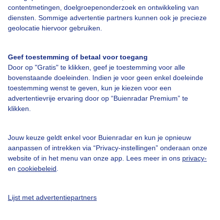
Over Buienradar
contentmetingen, doelgroepenonderzoek en ontwikkeling van
diensten. Sommige advertentie partners kunnen ook je precieze
geolocatie hiervoor gebruiken.
Bedrijfsgegevens
Veelgestelde vragen
Geef toestemming of betaal voor toegang
Contact
Door op "Gratis" te klikken, geef je toestemming voor alle
bovenstaande doeleinden. Indien je voor geen enkel doeleinde
Toegankelijkheid
toestemming wenst te geven, kun je kiezen voor een
advertentievrije ervaring door op “Buienradar Premium” te
Gebruikersvoorwaarden
klikken.
Adverteren
Buienradar Team
Jouw keuze geldt enkel voor Buienradar en kun je opnieuw
aanpassen of intrekken via “Privacy-instellingen” onderaan onze
Privacy beleid
website of in het menu van onze app. Lees meer in ons
privacy-
Cookie beleid
en
cookiebeleid
.
Privacy instellingen
Lijst met advertentiepartners
Gratis weerdata