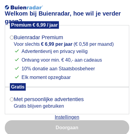
Welkom bij Buienradar, hoe wil je verder
gaan?
Premium € 6,99 / jaar
Mogen we je locatie gebruiken voor het
Nestelen?
weer?
Buienradar Premium
Voor slechts
€ 6,99 per jaar
(€ 0,58 per maand)
Advertentievrij en privacy veilig
Ontvang voor min. € 40,- aan cadeaus
Indien je hier nog geen akkoord op hebt gegeven,
verschijnt er zo een pop-up uit je browser waarin
10% donatie aan Staatsbosbeheer
deze toestemming gevraagd wordt.
Elk moment opzegbaar
Gratis
Is goed, toon de popup
Met persoonlijke advertenties
Gratis blijven gebruiken
Nest gevonden?
Instellingen
Nu niet, misschien later
Door: Ria Luttikhold
Gemaakt: 29-02-2024, 73x bekeken
Doorgaan
Gebruik je Safari en wil je niet elke dag deze pop-up zien?