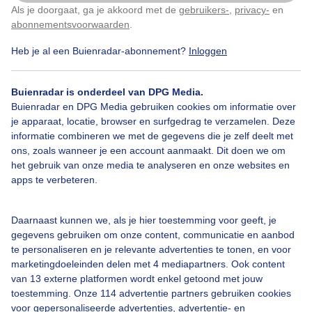
Als je doorgaat, ga je akkoord met de
gebruikers-
,
privacy-
en
Klik
hier
om dit aan te passen
abonnementsvoorwaarden
.
1
Heb je al een Buienradar-abonnement?
Inloggen
Nesteldrang
Buienradar is onderdeel van DPG Media.
Buienradar en DPG Media gebruiken cookies om informatie over
Bekijk slideshow
je apparaat, locatie, browser en surfgedrag te verzamelen. Deze
informatie combineren we met de gegevens die je zelf deelt met
ons, zoals wanneer je een account aanmaakt. Dit doen we om
het gebruik van onze media te analyseren en onze websites en
apps te verbeteren.
Een moment geduld aub...
Daarnaast kunnen we, als je hier toestemming voor geeft, je
gegevens gebruiken om onze content, communicatie en aanbod
te personaliseren en je relevante advertenties te tonen, en voor
marketingdoeleinden delen met 4 mediapartners. Ook content
van 13 externe platformen wordt enkel getoond met jouw
toestemming. Onze 114 advertentie partners gebruiken cookies
voor gepersonaliseerde advertenties, advertentie- en