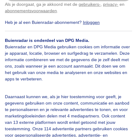
Als je doorgaat, ga je akkoord met de
gebruikers-
,
privacy-
en
Klik
hier
om dit aan te passen
abonnementsvoorwaarden
.
Heb je al een Buienradar-abonnement?
Inloggen
Een moment geduld aub...
Buienradar is onderdeel van DPG Media.
Buienradar en DPG Media gebruiken cookies om informatie over
je apparaat, locatie, browser en surfgedrag te verzamelen. Deze
informatie combineren we met de gegevens die je zelf deelt met
ons, zoals wanneer je een account aanmaakt. Dit doen we om
Over Buienradar
het gebruik van onze media te analyseren en onze websites en
apps te verbeteren.
Bedrijfsgegevens
Daarnaast kunnen we, als je hier toestemming voor geeft, je
Veelgestelde vragen
gegevens gebruiken om onze content, communicatie en aanbod
Contact
te personaliseren en je relevante advertenties te tonen, en voor
marketingdoeleinden delen met 4 mediapartners. Ook content
Toegankelijkheid
van 13 externe platformen wordt enkel getoond met jouw
toestemming. Onze 114 advertentie partners gebruiken cookies
Gebruikersvoorwaarden
voor gepersonaliseerde advertenties, advertentie- en