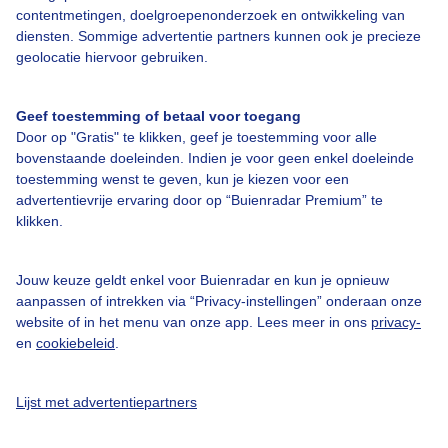
Adverteren
contentmetingen, doelgroepenonderzoek en ontwikkeling van
diensten. Sommige advertentie partners kunnen ook je precieze
Buienradar Team
geolocatie hiervoor gebruiken.
Privacy beleid
Cookie beleid
Geef toestemming of betaal voor toegang
Door op "Gratis" te klikken, geef je toestemming voor alle
Privacy instellingen
bovenstaande doeleinden. Indien je voor geen enkel doeleinde
Gratis weerdata
toestemming wenst te geven, kun je kiezen voor een
advertentievrije ervaring door op “Buienradar Premium” te
klikken.
@BuienradarNL
Buienradar
Jouw keuze geldt enkel voor Buienradar en kun je opnieuw
Buienradar
aanpassen of intrekken via “Privacy-instellingen” onderaan onze
website of in het menu van onze app. Lees meer in ons
privacy-
en
cookiebeleid
.
Lijst met advertentiepartners
© 2006 - 2026 RTL Nederland. Alle rechten voorbehouden. Geen tekst-