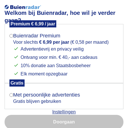
Welkom bij Buienradar, hoe wil je verder
gaan?
Premium € 6,99 / jaar
Mogen we je locatie gebruiken voor het
Mooi uitzicht over Altea
weer?
Buienradar Premium
Voor slechts
€ 6,99 per jaar
(€ 0,58 per maand)
Vanmorgen af en toe wat zon en lichte sluier/wolkjes
Advertentievrij en privacy veilig
Ontvang voor min. € 40,- aan cadeaus
Indien je hier nog geen akkoord op hebt gegeven,
Door: ria brasser
Gemaakt: 27-02-2024, 92x bekeken
verschijnt er zo een pop-up uit je browser waarin
10% donatie aan Staatsbosbeheer
deze toestemming gevraagd wordt.
Elk moment opzegbaar
Gratis
Is goed, toon de popup
Mooiuitzicht
Afentoezonnetje
Lichtesluier
Wolkjes
Met persoonlijke advertenties
Gratis blijven gebruiken
Bekijk slideshow
Instellingen
Nu niet, misschien later
Doorgaan
Gebruik je Safari en wil je niet elke dag deze pop-up zien?