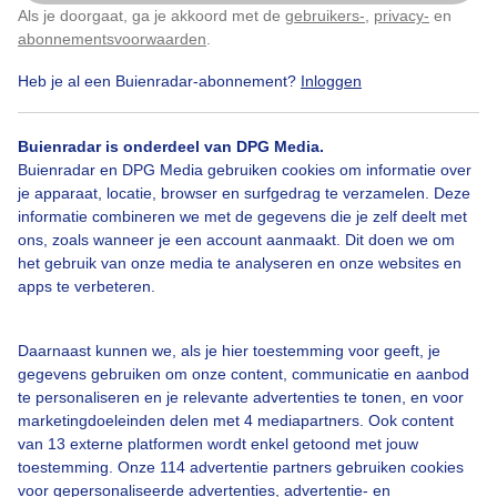
Langdurig regen.
Als je doorgaat, ga je akkoord met de
gebruikers-
,
privacy-
en
Klik
hier
om dit aan te passen
abonnementsvoorwaarden
.
Door: Roos Vaessen
Gemaakt: 26-02-2024, 84x bekeken
Heb je al een Buienradar-abonnement?
Inloggen
Buienradar is onderdeel van DPG Media.
Buienradar en DPG Media gebruiken cookies om informatie over
Paraplu
Langdurigeregen
Regen
je apparaat, locatie, browser en surfgedrag te verzamelen. Deze
informatie combineren we met de gegevens die je zelf deelt met
ons, zoals wanneer je een account aanmaakt. Dit doen we om
Bekijk slideshow
het gebruik van onze media te analyseren en onze websites en
apps te verbeteren.
Daarnaast kunnen we, als je hier toestemming voor geeft, je
gegevens gebruiken om onze content, communicatie en aanbod
te personaliseren en je relevante advertenties te tonen, en voor
Een moment geduld aub...
marketingdoeleinden delen met 4 mediapartners. Ook content
van 13 externe platformen wordt enkel getoond met jouw
toestemming. Onze 114 advertentie partners gebruiken cookies
voor gepersonaliseerde advertenties, advertentie- en