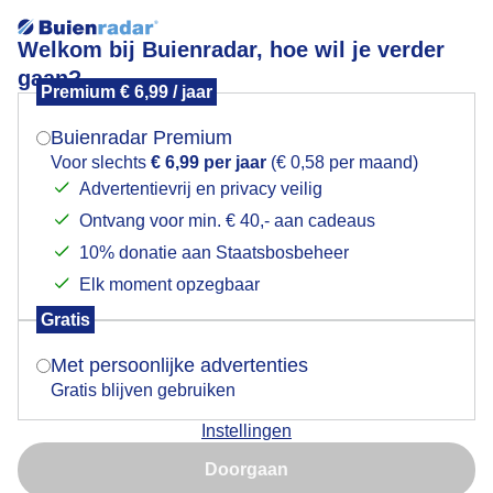
Welkom bij Buienradar, hoe wil je verder
gaan?
Premium € 6,99 / jaar
Mogen we je locatie gebruiken voor het
Vandaag de paraplu nodig.
weer?
Buienradar Premium
Voor slechts
€ 6,99 per jaar
(€ 0,58 per maand)
Advertentievrij en privacy veilig
Ontvang voor min. € 40,- aan cadeaus
Indien je hier nog geen akkoord op hebt gegeven,
verschijnt er zo een pop-up uit je browser waarin
10% donatie aan Staatsbosbeheer
deze toestemming gevraagd wordt.
Elk moment opzegbaar
Gratis
Is goed, toon de popup
Met persoonlijke advertenties
Gratis blijven gebruiken
Instellingen
Nu niet, misschien later
Doorgaan
Gebruik je Safari en wil je niet elke dag deze pop-up zien?