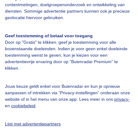
contentmetingen, doelgroepenonderzoek en ontwikkeling van
diensten. Sommige advertentie partners kunnen ook je precieze
geolocatie hiervoor gebruiken.
Over Buienradar
Geef toestemming of betaal voor toegang
Bedrijfsgegevens
Door op "Gratis" te klikken, geef je toestemming voor alle
bovenstaande doeleinden. Indien je voor geen enkel doeleinde
Veelgestelde vragen
toestemming wenst te geven, kun je kiezen voor een
Contact
advertentievrije ervaring door op “Buienradar Premium” te
klikken.
Toegankelijkheid
Gebruikersvoorwaarden
Jouw keuze geldt enkel voor Buienradar en kun je opnieuw
aanpassen of intrekken via “Privacy-instellingen” onderaan onze
Adverteren
website of in het menu van onze app. Lees meer in ons
privacy-
Buienradar Team
en
cookiebeleid
.
Privacy beleid
Lijst met advertentiepartners
Cookie beleid
Privacy instellingen