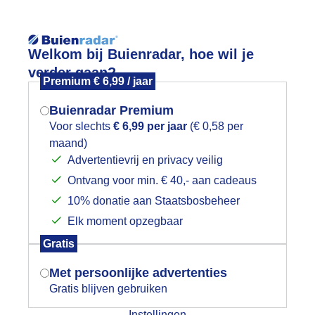
Reisinforma
Lees meer.
Welkom bij Buienradar, hoe wil je
verder gaan?
Premium € 6,99 / jaar
wijd
Foto en video
Weerzine
Buienradar Premium
Zoeken in 
Voor slechts
€ 6,99 per jaar
(€ 0,58 per
maand)
Mogen we je locatie gebruiken voor
letsnat
Advertentievrij en privacy veilig
het weer?
Ontvang voor min. € 40,- aan cadeaus
10% donatie aan Staatsbosbeheer
Elk moment opzegbaar
Indien je hier nog geen akkoord op hebt
Gratis
gegeven, verschijnt er zo een pop-up uit
je browser waarin deze toestemming
Met persoonlijke advertenties
gevraagd wordt.
Gratis blijven gebruiken
Instellingen