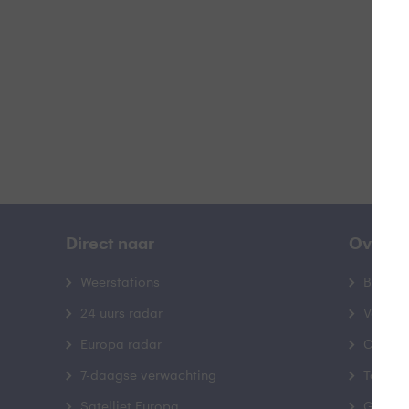
B
Direct naar
Over B
Weerstations
Bedrij
24 uurs radar
Veelge
Europa radar
Contac
7-daagse verwachting
Toegank
Satelliet Europa
Gebrui