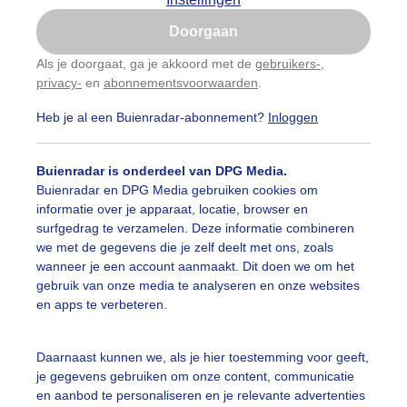
Is goed, toon de popup
Doorgaan
Nu niet, misschien later
Als je doorgaat, ga je akkoord met de
gebruikers-
,
privacy-
en
abonnementsvoorwaarden
.
Gebruik je Safari en wil je niet elke dag deze pop-up
zien?
Heb je al een Buienradar-abonnement?
Inloggen
Klik
hier
om dit aan te passen
Buienradar is onderdeel van DPG Media.
Buienradar en DPG Media gebruiken cookies om
informatie over je apparaat, locatie, browser en
surfgedrag te verzamelen. Deze informatie combineren
we met de gegevens die je zelf deelt met ons, zoals
wanneer je een account aanmaakt. Dit doen we om het
gebruik van onze media te analyseren en onze websites
js en kletsnatte dag.
en apps te verbeteren.
r: Toon Boons
Gemaakt: 26-02-2024, 60x bekeken
Daarnaast kunnen we, als je hier toestemming voor geeft,
arapludag
Grijsweer
Regen
je gegevens gebruiken om onze content, communicatie
en aanbod te personaliseren en je relevante advertenties