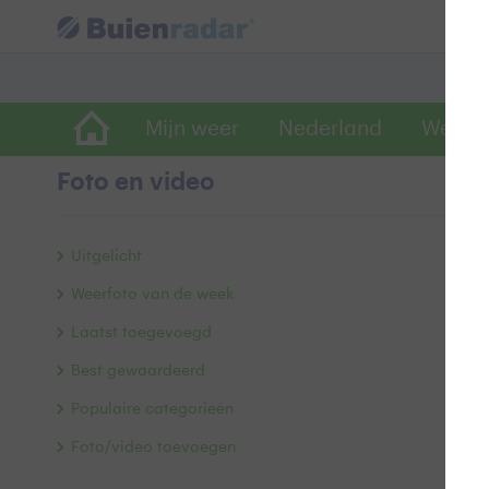
Mijn weer
Nederland
Wereld
Foto en video
K
Uitgelicht
Weerfoto van de week
Laatst toegevoegd
Best gewaardeerd
Populaire categorieën
Foto/video toevoegen