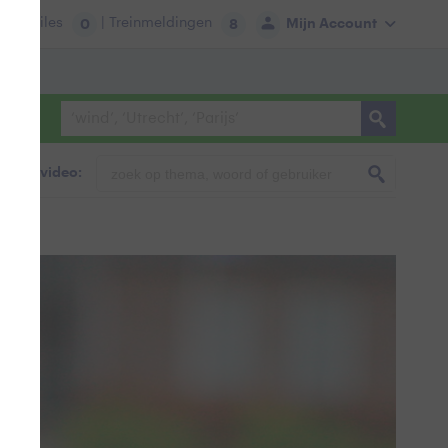
tie:
Files
| Treinmeldingen
Mijn Account
0
8
foto & video: