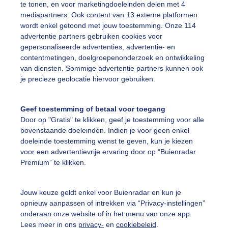
te tonen, en voor marketingdoeleinden delen met 4
mediapartners. Ook content van 13 externe platformen
ekijk slideshow
wordt enkel getoond met jouw toestemming. Onze 114
advertentie partners gebruiken cookies voor
gepersonaliseerde advertenties, advertentie- en
contentmetingen, doelgroepenonderzoek en ontwikkeling
van diensten. Sommige advertentie partners kunnen ook
je precieze geolocatie hiervoor gebruiken.
Een moment geduld
Geef toestemming of betaal voor toegang
Door op "Gratis" te klikken, geef je toestemming voor alle
bovenstaande doeleinden. Indien je voor geen enkel
uienradar
Mijn weer
doeleinde toestemming wenst te geven, kun je kiezen
voor een advertentievrije ervaring door op “Buienradar
fsgegevens
De Bilt
Premium” te klikken.
stelde vragen
Jouw keuze geldt enkel voor Buienradar en kun je
t
opnieuw aanpassen of intrekken via “Privacy-instellingen”
elijkheid
onderaan onze website of in het menu van onze app.
Lees meer in ons
privacy-
en
cookiebeleid
.
kersvoorwaarden