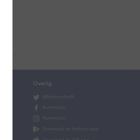
 aub...
Overig
@BuienradarNL
Buienradar
Buienradar
Download de Android app