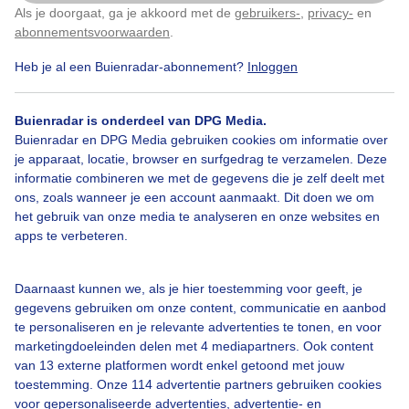
Als je doorgaat, ga je akkoord met de
gebruikers-
,
privacy-
en
Klik
hier
om dit aan te passen
abonnementsvoorwaarden
.
Heb je al een Buienradar-abonnement?
Inloggen
Bewolktenregenachtig
Blinkendeklinkers
Buienradar is onderdeel van DPG Media.
Afentoelichteregenbuitjes
Buienradar en DPG Media gebruiken cookies om informatie over
je apparaat, locatie, browser en surfgedrag te verzamelen. Deze
informatie combineren we met de gegevens die je zelf deelt met
ons, zoals wanneer je een account aanmaakt. Dit doen we om
Bekijk slideshow
het gebruik van onze media te analyseren en onze websites en
apps te verbeteren.
Daarnaast kunnen we, als je hier toestemming voor geeft, je
gegevens gebruiken om onze content, communicatie en aanbod
te personaliseren en je relevante advertenties te tonen, en voor
Een moment geduld aub...
marketingdoeleinden delen met 4 mediapartners. Ook content
van 13 externe platformen wordt enkel getoond met jouw
toestemming. Onze 114 advertentie partners gebruiken cookies
voor gepersonaliseerde advertenties, advertentie- en