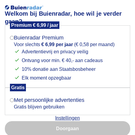
Welkom bij Buienradar, hoe wil je verder
gaan?
Premium € 6,99 / jaar
Mogen we je locatie gebruiken voor het
Bewolkt en regenachtig af en toe lichte regenbuitjes
weer?
Buienradar Premium
Voor slechts
€ 6,99 per jaar
(€ 0,58 per maand)
Advertentievrij en privacy veilig
Ontvang voor min. € 40,- aan cadeaus
Indien je hier nog geen akkoord op hebt gegeven,
verschijnt er zo een pop-up uit je browser waarin
10% donatie aan Staatsbosbeheer
deze toestemming gevraagd wordt.
Elk moment opzegbaar
Gratis
Is goed, toon de popup
Met persoonlijke advertenties
Gratis blijven gebruiken
Bewolkt en regenachtig blinkende klinkers van af en
Instellingen
toe lichte regenbuitjes
Nu niet, misschien later
Doorgaan
Door: ria brasser
Gemaakt: 16-02-2024, 79x bekeken
Gebruik je Safari en wil je niet elke dag deze pop-up zien?