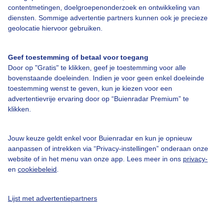
contentmetingen, doelgroepenonderzoek en ontwikkeling van
diensten. Sommige advertentie partners kunnen ook je precieze
geolocatie hiervoor gebruiken.
Over Buienradar
Geef toestemming of betaal voor toegang
Bedrijfsgegevens
Door op "Gratis" te klikken, geef je toestemming voor alle
Veelgestelde vragen
bovenstaande doeleinden. Indien je voor geen enkel doeleinde
toestemming wenst te geven, kun je kiezen voor een
Contact
advertentievrije ervaring door op “Buienradar Premium” te
klikken.
Toegankelijkheid
Gebruikersvoorwaarden
Jouw keuze geldt enkel voor Buienradar en kun je opnieuw
Adverteren
aanpassen of intrekken via “Privacy-instellingen” onderaan onze
website of in het menu van onze app. Lees meer in ons
privacy-
Buienradar Team
en
cookiebeleid
.
Privacy beleid
Cookie beleid
Lijst met advertentiepartners
Privacy instellingen