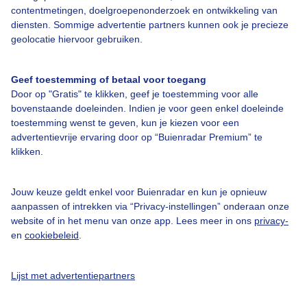
contentmetingen, doelgroepenonderzoek en ontwikkeling van
diensten. Sommige advertentie partners kunnen ook je precieze
Bedrijfsgegevens
geolocatie hiervoor gebruiken.
Veelgestelde vragen
Geef toestemming of betaal voor toegang
Contact
Door op "Gratis" te klikken, geef je toestemming voor alle
Toegankelijkheid
bovenstaande doeleinden. Indien je voor geen enkel doeleinde
toestemming wenst te geven, kun je kiezen voor een
Gebruikersvoorwaarden
advertentievrije ervaring door op “Buienradar Premium” te
klikken.
Adverteren
Buienradar Team
Jouw keuze geldt enkel voor Buienradar en kun je opnieuw
Privacy beleid
aanpassen of intrekken via “Privacy-instellingen” onderaan onze
website of in het menu van onze app. Lees meer in ons
privacy-
Cookie beleid
en
cookiebeleid
.
Privacy instellingen
Gratis weerdata
Lijst met advertentiepartners
@BuienradarNL