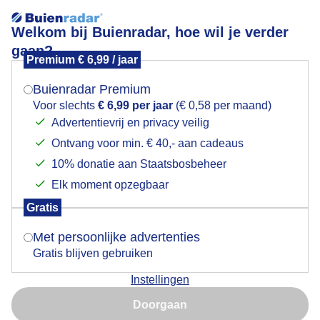
Welkom bij Buienradar, hoe wil je verder
gaan?
Premium € 6,99 / jaar
Mogen we je locatie gebruiken voor het
Nestelen?
weer?
Buienradar Premium
Voor slechts
€ 6,99 per jaar
(€ 0,58 per maand)
Advertentievrij en privacy veilig
Ontvang voor min. € 40,- aan cadeaus
Indien je hier nog geen akkoord op hebt gegeven,
verschijnt er zo een pop-up uit je browser waarin
10% donatie aan Staatsbosbeheer
deze toestemming gevraagd wordt.
Elk moment opzegbaar
Gratis
Is goed, toon de popup
Met persoonlijke advertenties
Gratis blijven gebruiken
Nest gevonden?
Instellingen
Nu niet, misschien later
Door: Ria Luttikhold
Gemaakt: 07-02-2024, 47x bekeken
Doorgaan
Gebruik je Safari en wil je niet elke dag deze pop-up zien?