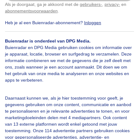
Als je doorgaat, ga je akkoord met de
gebruikers-
,
privacy-
en
Klik
hier
om dit aan te passen
abonnementsvoorwaarden
.
Heb je al een Buienradar-abonnement?
Inloggen
Nesteldrang
Winter
Buienradar is onderdeel van DPG Media.
Buienradar en DPG Media gebruiken cookies om informatie over
Bekijk slideshow
je apparaat, locatie, browser en surfgedrag te verzamelen. Deze
informatie combineren we met de gegevens die je zelf deelt met
ons, zoals wanneer je een account aanmaakt. Dit doen we om
het gebruik van onze media te analyseren en onze websites en
apps te verbeteren.
Een moment geduld aub...
Daarnaast kunnen we, als je hier toestemming voor geeft, je
gegevens gebruiken om onze content, communicatie en aanbod
te personaliseren en je relevante advertenties te tonen, en voor
marketingdoeleinden delen met 4 mediapartners. Ook content
van 13 externe platformen wordt enkel getoond met jouw
toestemming. Onze 114 advertentie partners gebruiken cookies
voor gepersonaliseerde advertenties, advertentie- en
Over Buienradar